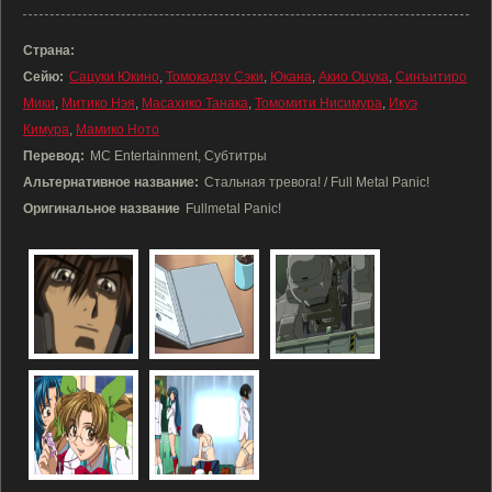
Страна:
Сейю:
Сацуки Юкино
,
Томокадзу Сэки
,
Юкана
,
Акио Оцука
,
Синъитиро
Мики
,
Митико Нэя
,
Масахико Танака
,
Томомити Нисимура
,
Икуэ
Кимура
,
Мамико Ното
Перевод:
MC Entertainment, Субтитры
Альтернативное название:
Стальная тревога! / Full Metal Panic!
Оригинальное название
Fullmetal Panic!