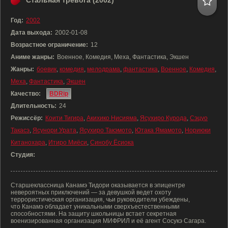
Стальная тревога (2002)
Год:
2002
Дата выхода:
2002-01-08
Возрастное ограничение:
12
Аниме жанры:
Военное, Комедия, Меха, Фантастика, Экшен
Жанры:
боевик
,
комедия
,
мелодрама
,
фантастика
,
Военное
,
Комедия
,
Меха
,
Фантастика
,
Экшен
Качество:
BDRip
Длительность:
24
Режиссёр:
Коити Тигира
,
Акихико Нисияма
,
Ясухиро Курода
,
Сэцуо
Такасэ
,
Ясунори Урата
,
Ясухиро Такэмото
,
Ютака Ямамото
,
Нориюки
Китанохара
,
Итиро Миёси
,
Синобу Ёсиока
Студия:
Старшеклассница Канамэ Тидори оказывается в эпицентре
невероятных приключений — за девушкой ведет охоту
террористическая организация, чьи руководители убеждены,
что Канамэ обладает уникальными сверхъестественными
способностями. На защиту школьницы встает секретная
военизированная организация МИФРИЛ и её агент Сосукэ Сагара.