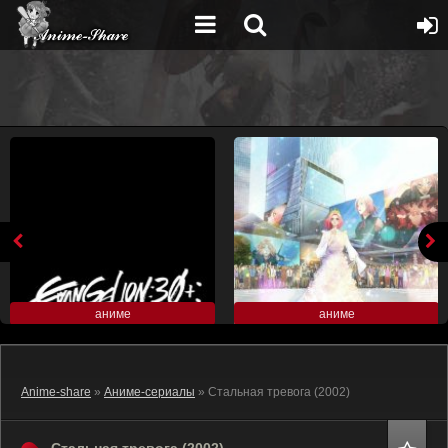
аниме
аниме
Anime-share
»
Аниме-сериалы
» Стальная тревога (2002)