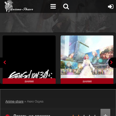
аниме
аниме
Anime-share
» Акио Оцука