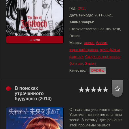
Год:
2011
Дата выхода:
2011-03-21
Аниме жанры:
Сверхъестественное, Фэнтези,
Экшен
аниме
Жанры:
аниме
,
боевик
,
короткометражка
,
мультфильм
,
фэнтези
,
Сверхъестественное
,
Фэнтези
,
Экшен
Качество:
DVDRip
В поисках
утраченного
будущего (2014)
От наплыва учеников в школе
Учихама становится слишком
тесно. А потому, для решения
этой проблемы решают