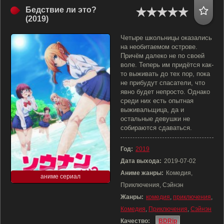
Бедствие ли это?
(2019)
Четыре школьницы оказались
на необитаемом острове.
Причём далеко не по своей
воле. Теперь им придётся как-
то выживать до тех пор, пока
не прибудут спасатели, что
явно будет непросто. Однако
среди них есть опытная
выживальщица, да и
остальные девушки не
собираются сдаваться.
Год:
2019
Дата выхода:
2019-07-02
Аниме жанры:
Комедия,
аниме сериал
Приключения, Сэйнэн
Жанры:
комедия
,
приключения
,
Комедия
,
Приключения
,
Сэйнэн
Качество:
BDRip