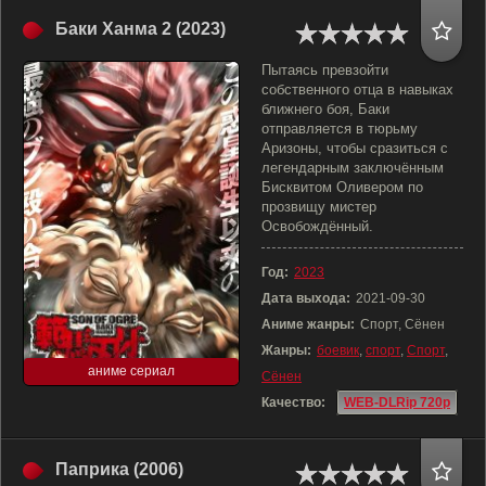
Баки Ханма 2 (2023)
Пытаясь превзойти
собственного отца в навыках
ближнего боя, Баки
отправляется в тюрьму
Аризоны, чтобы сразиться с
легендарным заключённым
Бисквитом Оливером по
прозвищу мистер
Освобождённый.
Год:
2023
Дата выхода:
2021-09-30
Аниме жанры:
Спорт, Сёнен
Жанры:
боевик
,
спорт
,
Спорт
,
аниме сериал
Сёнен
Качество:
WEB-DLRip 720p
Паприка (2006)