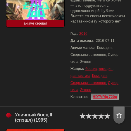
единственное, чего он хочет
— это подружиться с
одноклассницей Цубоми.
Вместе со своим психическим
наставником (у которого нет
аниме сериал
Год:
2016
Дата выхода:
2016-07-11
Аниме жанры:
Комедия,
Сверхъестественное, Супер
сила, Экшен
Жанры:
боевик
,
комедия
,
фантастика
,
Комедия
,
Сверхъестественное
,
Супер
сила
,
Экшен
Качество:
HDTVRip 720p
Уличный боец II
(спэшл) (1995)