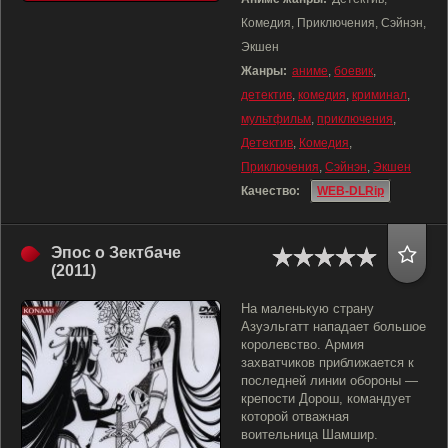
Комедия, Приключения, Сэйнэн,
Экшен
Жанры:
аниме
,
боевик
,
детектив
,
комедия
,
криминал
,
мультфильм
,
приключения
,
Детектив
,
Комедия
,
Приключения
,
Сэйнэн
,
Экшен
Качество:
WEB-DLRip
Эпос о Зектбаче
(2011)
На маленькую страну
Азуэльгатт нападает большое
королевство. Армия
захватчиков приближается к
последней линии обороны —
крепости Дорош, командует
которой отважная
воительница Шамшир.