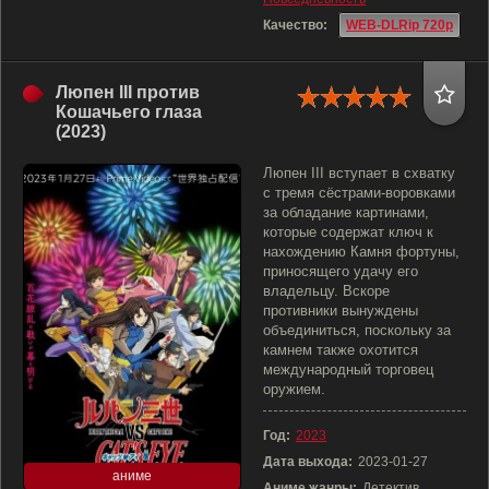
Качество:
WEB-DLRip 720p
Люпен III против
Кошачьего глаза
(2023)
Люпен III вступает в схватку
с тремя сёстрами-воровками
за обладание картинами,
которые содержат ключ к
нахождению Камня фортуны,
приносящего удачу его
владельцу. Вскоре
противники вынуждены
объединиться, поскольку за
камнем также охотится
международный торговец
оружием.
Год:
2023
Дата выхода:
2023-01-27
аниме
Аниме жанры:
Детектив,