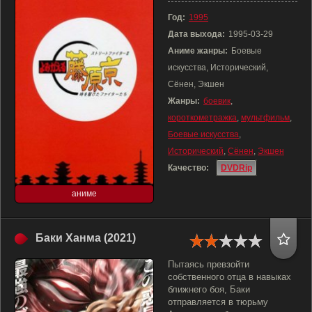
Год:
1995
Дата выхода:
1995-03-29
Аниме жанры:
Боевые
искусства, Исторический,
Сёнен, Экшен
Жанры:
боевик
,
короткометражка
,
мультфильм
,
Боевые искусства
,
Исторический
,
Сёнен
,
Экшен
Качество:
DVDRip
аниме
Баки Ханма (2021)
Пытаясь превзойти
собственного отца в навыках
ближнего боя, Баки
отправляется в тюрьму