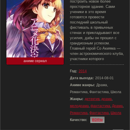
построить новое более
просторное здание. Сами
ученики в это время
готовятся провести
последний школьный
фестиваль в привычных
стенах и прикладывают все
усилия, дабы он прошел с
грандиозным успехом.
Главный герой Со Акияма —
член астрономического клуба,
участники которого
аниме сериал
Год:
2014
Дата выхода:
2014-08-01
Аниме жанры:
Драма,
Романтика, Фантастика, Школа
Жанры:
детектив
,
драма
,
мелодрама
,
фантастика
,
Драма
,
Романтика
,
Фантастика
,
Школа
Качество:
BDRip