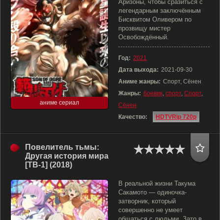
Аризоны, чтобы сразиться с
легендарным заключённым
Бисквитом Оливером по
прозвищу мистер
Освобождённый.
Год:
2021
Дата выхода:
2021-09-30
Аниме жанры:
Спорт, Сёнен
Жанры:
боевик
,
спорт
,
Спорт
,
аниме сериал
Сёнен
Качество:
HDTVRip 720p
Повелитель тьмы:
Другая история мира
[ТВ-1] (2018)
В реальной жизни Такума
Сакамото — одиночка-
затворник, который
совершенно не умеет
общаться с людьми. Зато в