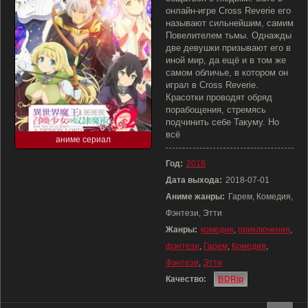
онлайн-игре Cross Reverie его
называют сильнейшим, самим
Повелителем тьмы. Однажды
две девушки призывают его в
иной мир, да ещё и в том же
самом обличье, в котором он
играл в Cross Reverie.
Красотки проводят обряд
порабощения, стремясь
подчинить себе Такуму. Но
всё
аниме сериал
Год:
2018
Дата выхода:
2018-07-01
Аниме жанры:
Гарем, Комедия,
Фэнтези, Этти
Жанры:
комедия
,
приключения
,
фэнтези
,
Гарем
,
Комедия
,
Фэнтези
,
Этти
Качество:
BDRip