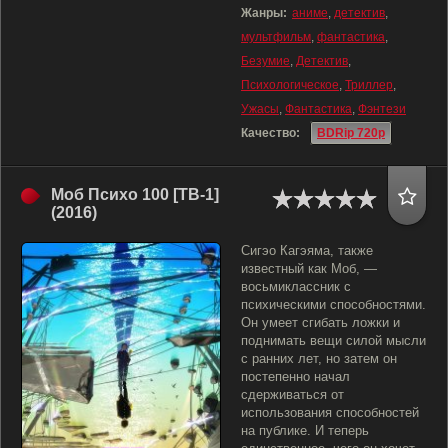
Жанры:
аниме
,
детектив
,
мультфильм
,
фантастика
,
Безумие
,
Детектив
,
Психологическое
,
Триллер
,
Ужасы
,
Фантастика
,
Фэнтези
Качество:
BDRip 720p
Моб Психо 100 [ТВ-1]
(2016)
Сигэо Кагэяма, также
известный как Моб, —
восьмиклассник с
психическими способностями.
Он умеет сгибать ложки и
поднимать вещи силой мысли
с ранних лет, но затем он
постепенно начал
сдерживаться от
использования способностей
на публике. И теперь