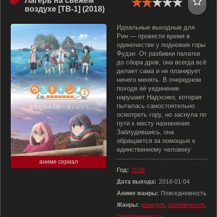
Лагерь на свежем
воздухе [ТВ-1] (2018)
Идеальные выходные для
Рин — провести время в
одиночестве у подножия горы
Фудзи. От разбивки палатки
до сбора дров, она всегда всё
делает сама и не планирует
ничего менять. В очередном
походе её уединение
нарушает Надэсико, которая
пыталась самостоятельно
осмотреть гору, но заснула по
пути к месту назначения.
Заблудившись, она
обращается за помощью к
единственному человеку
аниме сериал
Год:
2018
Дата выхода:
2018-01-04
Аниме жанры:
Повседневность
Жанры:
комедия
,
приключения
,
Повседневность