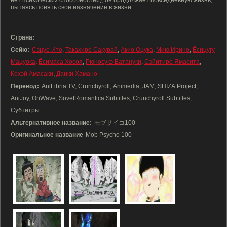
нет психических способностей), он продолжает повседневную жизнь,
пытаясь понять свое назначение в жизни.
Страна:
Сейю:
Сэцуо Ито
,
Такахиро Сакурай
,
Акио Оцука
,
Мию Ирино
,
Ёсицугу
Мацуока
,
Ёсимаса Хосоя
,
Рюносукэ Ватануки
,
Сэйитиро Ямасита
,
Кохэй Амасаки
,
Даики Хамано
Перевод:
AniLibria.TV, Crunchyroll, Animedia, JAM, SHIZA Project,
AniJoy, OnWave, SovetRomantica.Subtitles, Crunchyroll.Subtitles,
Субтитры
Альтернативное название:
モブサイコ100
Оригинальное название
Mob Psycho 100