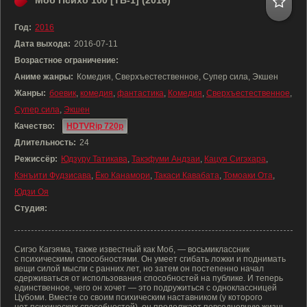
Моб Психо 100 [ТВ-1] (2016)
Год:
2016
Дата выхода:
2016-07-11
Возрастное ограничение:
Аниме жанры:
Комедия, Сверхъестественное, Супер сила, Экшен
Жанры:
боевик
,
комедия
,
фантастика
,
Комедия
,
Сверхъестественное
,
Супер сила
,
Экшен
Качество:
HDTVRip 720p
Длительность:
24
Режиссёр:
Юдзуру Татикава
,
Такэфуми Андзаи
,
Кацуя Сигэхара
,
Кэнъити Фудзисава
,
Ёко Канамори
,
Такаси Кавабата
,
Томоаки Ота
,
Юдзи Оя
Студия:
Сигэо Кагэяма, также известный как Моб, — восьмиклассник
с психическими способностями. Он умеет сгибать ложки и поднимать
вещи силой мысли с ранних лет, но затем он постепенно начал
сдерживаться от использования способностей на публике. И теперь
единственное, чего он хочет — это подружиться с одноклассницей
Цубоми. Вместе со своим психическим наставником (у которого