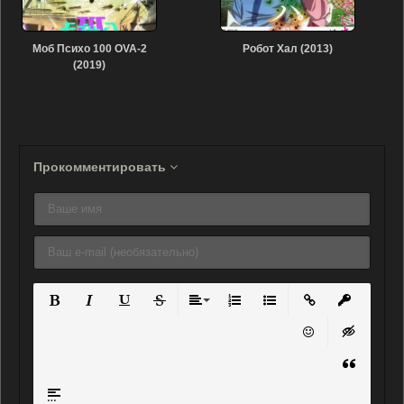
Моб Психо 100 OVA-2
Робот Хал (2013)
(2019)
Прокомментировать
Полужирный
Курсив
Подчеркнутый
Зачеркнутый
Выравнивание
Нумерованный список
Маркированный списо
Вставить ссылку
Вставить 
Вставить смайли
Вставка ск
Вставка ц