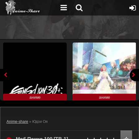
аниме
аниме
Anime-share
» Юдзи Оя