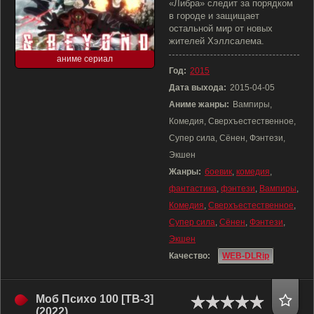
«Либра» следит за порядком
в городе и защищает
остальной мир от новых
жителей Хэллсалема.
аниме сериал
Год:
2015
Дата выхода:
2015-04-05
Аниме жанры:
Вампиры,
Комедия, Сверхъестественное,
Супер сила, Сёнен, Фэнтези,
Экшен
Жанры:
боевик
,
комедия
,
фантастика
,
фэнтези
,
Вампиры
,
Комедия
,
Сверхъестественное
,
Супер сила
,
Сёнен
,
Фэнтези
,
Экшен
Качество:
WEB-DLRip
Моб Психо 100 [ТВ-3]
(2022)