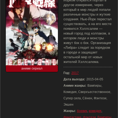
Йорком открылся портал в
другое измерение, через
который в мир людей попали
различные монстры и жуткие
создания. Нью-Йорк перестал
существовать, а на его месте
появился Хэллсалем —
новый город под колпаком, в
котором люди и монстры
живут бок о бок. Организация
«Либра» следит за порядком
в городе и защищает
остальной мир от новых
жителей Хэллсалема.
аниме сериал
Год:
2017
Дата выхода:
2015-04-05
Аниме жанры:
Вампиры,
Комедия, Сверхъестественное,
Супер сила, Сёнен, Фэнтези,
Экшен
Жанры:
боевик
,
комедия
,
фантастика
,
фэнтези
,
Вампиры
,