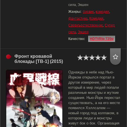
сила, Экшен
Жанры:
боевик
,
комедия
,
фантастика
,
Комедия
,
Сверхъестественное
,
Супер
сила
,
Экшен
Качество:
HDTVRip 720p
Фронт кровавой
блокады [ТВ-1] (2015)
Однажды в небе над Нью-
Йорком открылся портал в
другое измерение, через
который в мир людей попали
различные монстры и жуткие
создания. Нью-Йорк перестал
существовать, а на его месте
появился Хэллсалем —
новый город под колпаком, в
котором люди и монстры
живут бок о бок. Организация