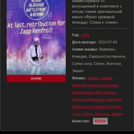
аниме-сериала «»,
выпущенный в комплекте с
пятым томом оригинальной
манги «Фронт кровавой
блокады: Спина к спине».
Год:
2018
Дата выхода:
2018-07-04
Аниме жанры:
Вампиры,
Комедия, Сверхъестественное,
Супер сила, Сёнен, Фэнтези,
Экшен
Жанры:
аниме
,
боевик
,
аниме
комедия
,
короткометражка
,
мультфильм
,
фантастика
,
фэнтези
,
Вампиры
,
Комедия
,
Сверхъестественное
,
Супер
сила
,
Сёнен
,
Фэнтези
,
Экшен
Качество:
BDRip