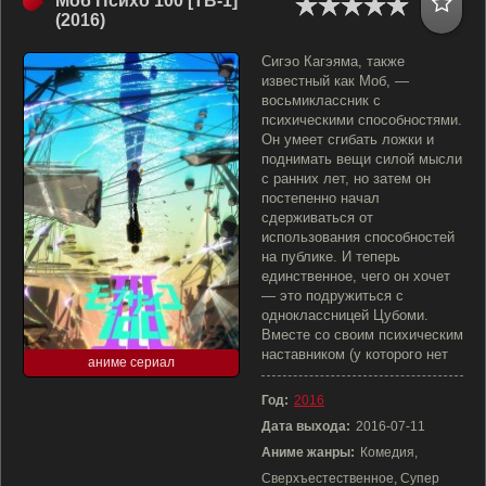
Моб Психо 100 [ТВ-1]
(2016)
Сигэо Кагэяма, также
известный как Моб, —
восьмиклассник с
психическими способностями.
Он умеет сгибать ложки и
поднимать вещи силой мысли
с ранних лет, но затем он
постепенно начал
сдерживаться от
использования способностей
на публике. И теперь
единственное, чего он хочет
— это подружиться с
одноклассницей Цубоми.
Вместе со своим психическим
наставником (у которого нет
аниме сериал
Год:
2016
Дата выхода:
2016-07-11
Аниме жанры:
Комедия,
Сверхъестественное, Супер