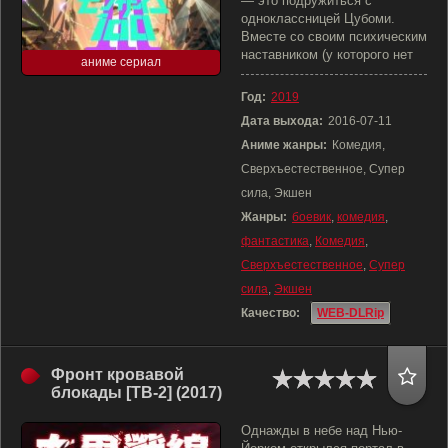
— это подружиться с
одноклассницей Цубоми.
Вместе со своим психическим
наставником (у которого нет
аниме сериал
Год:
2019
Дата выхода:
2016-07-11
Аниме жанры:
Комедия,
Сверхъестественное, Супер
сила, Экшен
Жанры:
боевик
,
комедия
,
фантастика
,
Комедия
,
Сверхъестественное
,
Супер
сила
,
Экшен
Качество:
WEB-DLRip
Фронт кровавой
блокады [ТВ-2] (2017)
Однажды в небе над Нью-