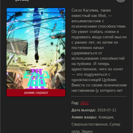
Сигэо Кагэяма, также
известный как Моб, —
восьмиклассник с
психическими способностями.
Он умеет сгибать ложки и
поднимать вещи силой мысли
с ранних лет, но затем он
постепенно начал
сдерживаться от
использования способностей
на публике. И теперь
единственное, чего он хочет
— это подружиться с
одноклассницей Цубоми.
Вместе со своим психическим
наставником (у которого нет
аниме сериал
Год:
2022
Дата выхода:
2016-07-11
Аниме жанры:
Комедия,
Сверхъестественное, Супер
сила, Экшен