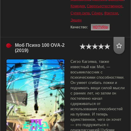
Комедия
,
Сверхъестественное
,
Супер сила
,
Сёнен
,
Фэнтези
,
Экшен
Качество:
HDTVRip
Моб Психо 100 OVA-2
(2019)
Сигэо Кагэяма, также
известный как Моб, —
восьмиклассник с
психическими способностями.
Он умеет сгибать ложки и
поднимать вещи силой мысли
с ранних лет, но затем он
постепенно начал
сдерживаться от
использования способностей
на публике. И теперь
единственное, чего он хочет
— это подружиться с
одноклассницей Цубоми.