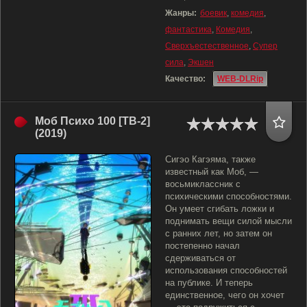
Жанры:
боевик
,
комедия
,
фантастика
,
Комедия
,
Сверхъестественное
,
Супер
сила
,
Экшен
Качество:
WEB-DLRip
Моб Психо 100 [ТВ-2]
(2019)
Сигэо Кагэяма, также
известный как Моб, —
восьмиклассник с
психическими способностями.
Он умеет сгибать ложки и
поднимать вещи силой мысли
с ранних лет, но затем он
постепенно начал
сдерживаться от
использования способностей
на публике. И теперь
единственное, чего он хочет