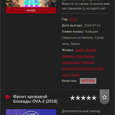
Вместе со своим психическим
наставником (у которого нет
аниме
Год:
2019
Дата выхода:
2016-07-11
Аниме жанры:
Комедия,
Сверхъестественное, Супер
сила, Экшен
Жанры:
аниме
,
боевик
,
комедия
,
мультфильм
,
фантастика
,
Комедия
,
Сверхъестественное
,
Супер
сила
,
Экшен
Качество:
HDTVRip
Фронт кровавой
блокады OVA-2 (2018)
Дополнительный эпизод