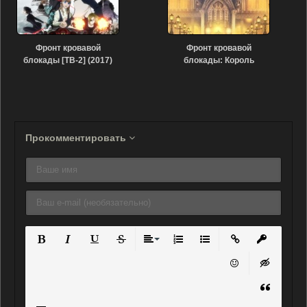
Фронт кровавой
Фронт кровавой
блокады [ТВ-2] (2017)
блокады: Король
ресторана королей
(2016)
Прокомментировать
Полужирный
Курсив
Подчеркнутый
Зачеркнутый
Выравнивание
Нумерованный список
Маркированный списо
Вставить ссылку
Вставить 
Вставить смайли
Вставка ск
Вставка ц