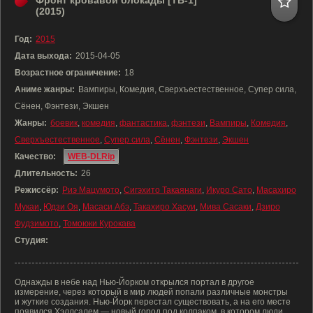
Фронт кровавой блокады [ТВ-1]
(2015)
Год:
2015
Дата выхода:
2015-04-05
Возрастное ограничение:
18
Аниме жанры:
Вампиры, Комедия, Сверхъестественное, Супер сила,
Сёнен, Фэнтези, Экшен
Жанры:
боевик
,
комедия
,
фантастика
,
фэнтези
,
Вампиры
,
Комедия
,
Сверхъестественное
,
Супер сила
,
Сёнен
,
Фэнтези
,
Экшен
Качество:
WEB-DLRip
Длительность:
26
Режиссёр:
Риэ Мацумото
,
Сигэхито Такаянаги
,
Икуро Сато
,
Масахиро
Мукаи
,
Юдзи Оя
,
Масаси Абэ
,
Такахиро Хасуи
,
Мива Сасаки
,
Дзиро
Фудзимото
,
Томоюки Курокава
Студия:
Однажды в небе над Нью-Йорком открылся портал в другое
измерение, через который в мир людей попали различные монстры
и жуткие создания. Нью-Йорк перестал существовать, а на его месте
появился Хэллсалем — новый город под колпаком, в котором люди