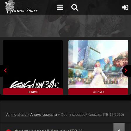
аниме
аниме
Anime-share
»
Аниме-сериалы
» Фронт кровавой блокады [ТВ-1] (2015)