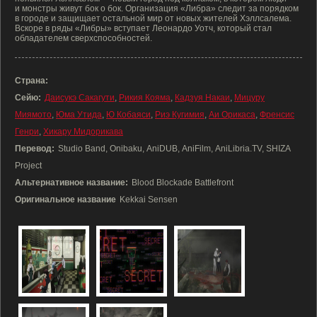
и монстры живут бок о бок. Организация «Либра» следит за порядком
в городе и защищает остальной мир от новых жителей Хэллсалема.
Вскоре в ряды «Либры» вступает Леонардо Уотч, который стал
обладателем сверхспособностей.
Страна:
Сейю:
Даисукэ Сакагути
,
Рикия Кояма
,
Кадзуя Накаи
,
Мицуру
Миямото
,
Юма Утида
,
Ю Кобаяси
,
Риэ Кугимия
,
Аи Орикаса
,
Френсис
Генри
,
Хикару Мидорикава
Перевод:
Studio Band, Onibaku, AniDUB, AniFilm, AniLibria.TV, SHIZA
Project
Альтернативное название:
Blood Blockade Battlefront
Оригинальное название
Kekkai Sensen