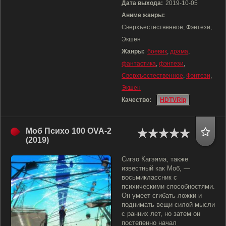
Дата выхода:
2019-10-05
Аниме жанры:
Сверхъестественное, Фэнтези,
Экшен
Жанры:
боевик
,
драма
,
фантастика
,
фэнтези
,
Сверхъестественное
,
Фэнтези
,
Экшен
Качество:
HDTVRip
Моб Психо 100 OVA-2
(2019)
Сигэо Кагэяма, также
известный как Моб, —
восьмиклассник с
психическими способностями.
Он умеет сгибать ложки и
поднимать вещи силой мысли
с ранних лет, но затем он
постепенно начал