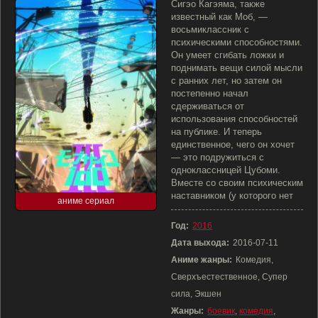
Сигэо Кагэяма, также
известный как Моб, —
восьмиклассник с
психическими способностями.
Он умеет сгибать ложки и
поднимать вещи силой мысли
с ранних лет, но затем он
постепенно начал
сдерживаться от
использования способностей
на публике. И теперь
единственное, чего он хочет
— это подружиться с
одноклассницей Цубоми.
Вместе со своим психическим
наставником (у которого нет
аниме сериал
Год:
2016
Дата выхода:
2016-07-11
Аниме жанры:
Комедия,
Сверхъестественное, Супер
сила, Экшен
Жанры:
боевик
,
комедия
,