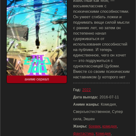
известный как Моб, —
восьмиклассник с
психическими способностями.
Он умеет сгибать ложки и
поднимать вещи силой мысли
с ранних лет, но затем он
постепенно начал
сдерживаться от
использования способностей
на публике. И теперь
единственное, чего он хочет
— это подружиться с
одноклассницей Цубоми.
Вместе со своим психическим
наставником (у которого нет
аниме сериал
Год:
2022
Дата выхода:
2016-07-11
Аниме жанры:
Комедия,
Сверхъестественное, Супер
сила, Экшен
Жанры:
боевик
,
комедия
,
фантастика
,
Комедия
,