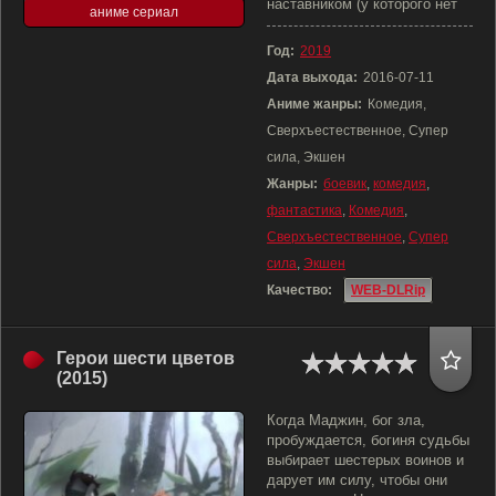
наставником (у которого нет
аниме сериал
Год:
2019
Дата выхода:
2016-07-11
Аниме жанры:
Комедия,
Сверхъестественное, Супер
сила, Экшен
Жанры:
боевик
,
комедия
,
фантастика
,
Комедия
,
Сверхъестественное
,
Супер
сила
,
Экшен
Качество:
WEB-DLRip
Герои шести цветов
(2015)
Когда Маджин, бог зла,
пробуждается, богиня судьбы
выбирает шестерых воинов и
дарует им силу, чтобы они