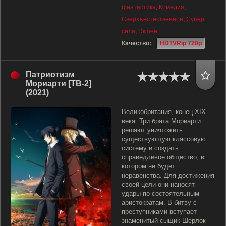
фантастика
,
Комедия
,
Сверхъестественное
,
Супер
сила
,
Экшен
Качество:
HDTVRip 720p
Патриотизм
Мориарти [ТВ-2]
(2021)
Великобритания, конец XIX
века. Три брата Мориарти
решают уничтожить
существующую классовую
систему и создать
справедливое общество, в
котором не будет
неравенства. Для достижения
своей цели они наносят
удары по состоятельным
аристократам. В битву с
преступниками вступает
знаменитый сыщик Шерлок