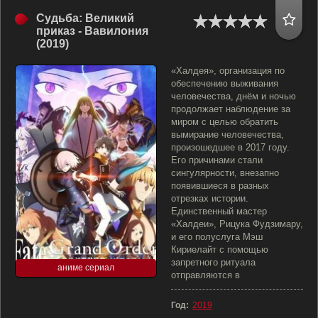
Судьба: Великий
приказ - Вавилония
(2019)
«Халдея», организация по
обеспечению выживания
человечества, днём и ночью
продолжает наблюдение за
миром с целью обратить
вымирание человечества,
произошедшее в 2017 году.
Его причинами стали
сингулярности, внезапно
появившиеся в разных
отрезках истории.
Единственный мастер
«Халдеи», Рицука Фудзимару,
и его полуслуга Мэш
Кириелайт с помощью
запретного ритуала
аниме сериал
отправляются в
Год:
2019