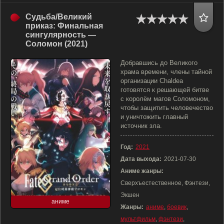
Судьба/Великий
приказ: Финальная
сингулярность —
Соломон (2021)
Добравшись до Великого
храма времени, члены тайной
организации Chaldea
готовятся к решающей битве
с королём магов Соломоном,
чтобы защитить человечество
и уничтожить главный
источник зла.
Год:
2021
Дата выхода:
2021-07-30
Аниме жанры:
Сверхъестественное, Фэнтези,
Экшен
аниме
Жанры:
аниме
,
боевик
,
мультфильм
,
фэнтези
,