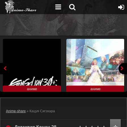
аниме
аниме
Anime-share
» Кацуя Сигэхара