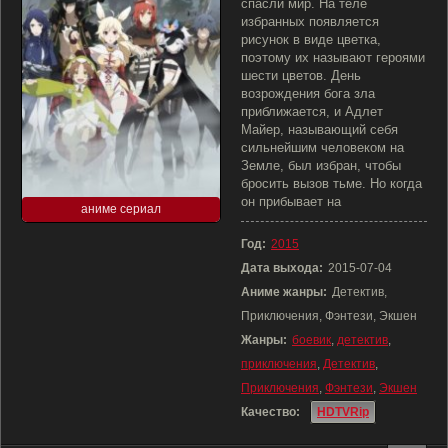
спасли мир. На теле
избранных появляется
рисунок в виде цветка,
поэтому их называют героями
шести цветов. День
возрождения бога зла
приближается, и Адлет
Майер, называющий себя
сильнейшим человеком на
Земле, был избран, чтобы
бросить вызов тьме. Но когда
он прибывает на
аниме сериал
Год:
2015
Дата выхода:
2015-07-04
Аниме жанры:
Детектив,
Приключения, Фэнтези, Экшен
Жанры:
боевик
,
детектив
,
приключения
,
Детектив
,
Приключения
,
Фэнтези
,
Экшен
Качество:
HDTVRip