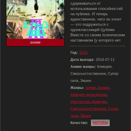
сдерживаться от
использования способностей
на публике. И теперь
единственное, чего он хочет
— это подружиться с
одноклассницей Цубоми.
Вместе со своим психическим
наставником (у которого нет
аниме
Год:
2019
Дата выхода:
2016-07-11
Аниме жанры:
Комедия,
Сверхъестественное, Супер
сила, Экшен
Жанры:
аниме
,
боевик
,
комедия
,
мультфильм
,
фантастика
,
Комедия
,
Сверхъестественное
,
Супер
сила
,
Экшен
Качество:
HDTVRip