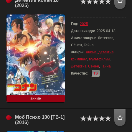
Детектив Конан 28
(2025)
Год:
2025
Дата выхода:
2025-04-18
Аниме жанры:
Детектив,
Сёнен, Тайна
Жанры:
аниме
,
детектив
,
криминал
,
мультфильм
,
Детектив
,
Сёнен
,
Тайна
Качество:
TS
аниме
Моб Психо 100 [ТВ-1]
(2016)