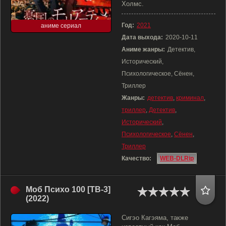
Холмс.
Год:
2021
аниме сериал
Дата выхода:
2020-10-11
Аниме жанры:
Детектив,
Исторический,
Психологическое, Сёнен,
Триллер
Жанры:
детектив
,
криминал
,
триллер
,
Детектив
,
Исторический
,
Психологическое
,
Сёнен
,
Триллер
Качество:
WEB-DLRip
Моб Психо 100 [ТВ-3]
(2022)
Сигэо Кагэяма, также