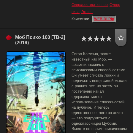
Сверхъестественное
,
Супер
сила
,
Экшен
Качество:
WEB-DLRip
Моб Психо 100 [ТВ-2]
(2019)
Сигэо Кагэяма, также
известный как Моб, —
восьмиклассник с
психическими способностями.
Он умеет сгибать ложки и
поднимать вещи силой мысли
с ранних лет, но затем он
постепенно начал
сдерживаться от
использования способностей
на публике. И теперь
единственное, чего он хочет
— это подружиться с
одноклассницей Цубоми.
Вместе со своим психическим