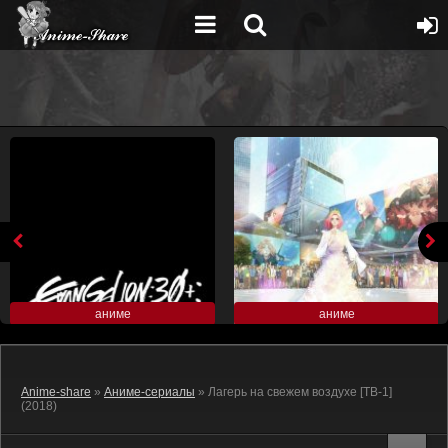
аниме
аниме
Anime-share
»
Аниме-сериалы
» Лагерь на свежем воздухе [ТВ-1]
(2018)