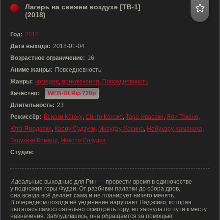
Лагерь на свежем воздухе [ТВ-1]
(2018)
Год:
2018
Дата выхода:
2018-01-04
Возрастное ограничение:
16
Аниме жанры:
Повседневность
Жанры:
комедия
,
приключения
,
Повседневность
Качество:
WEB-DLRip 720p
Длительность:
23
Режиссёр:
Ёсиаки Кёгоку
,
Синго Канэко
,
Таро Ивасаки
,
Яёи Такано
,
Юта Ямадзаки
,
Каору Судзуки
,
Мисудзу Хосино
,
Нобухару Каманака
,
Тацухико Комацу
,
Макото Сокудза
Студия:
Идеальные выходные для Рин — провести время в одиночестве
у подножия горы Фудзи. От разбивки палатки до сбора дров,
она всегда всё делает сама и не планирует ничего менять.
В очередном походе её уединение нарушает Надэсико, которая
пыталась самостоятельно осмотреть гору, но заснула по пути к месту
назначения. Заблудившись, она обращается за помощью