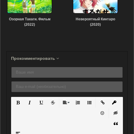
Озорная Такаги. Фильм
Невероятный Кинтаро
(2022)
(2020)
Прокомментировать
Полужирный
Курсив
Подчеркнутый
Зачеркнутый
Выравнивание
Нумерованный список
Маркированный списо
Вставить ссылку
Вставить 
Вставить смайли
Вставка ск
Вставка ц