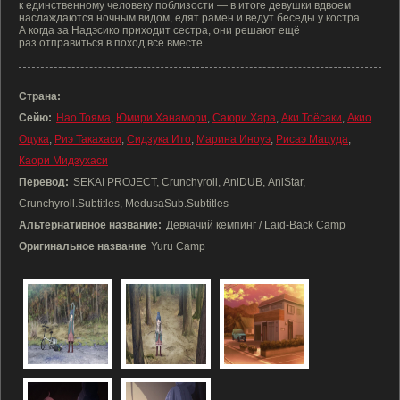
к единственному человеку поблизости — в итоге девушки вдвоем
наслаждаются ночным видом, едят рамен и ведут беседы у костра.
А когда за Надэсико приходит сестра, они решают ещё
раз отправиться в поход все вместе.
Страна:
Сейю:
Нао Тояма
,
Юмири Ханамори
,
Саюри Хара
,
Аки Тоёсаки
,
Акио
Оцука
,
Риэ Такахаси
,
Сидзука Ито
,
Марина Иноуэ
,
Рисаэ Мацуда
,
Каори Мидзухаси
Перевод:
SEKAI PROJECT, Crunchyroll, AniDUB, AniStar,
Crunchyroll.Subtitles, MedusaSub.Subtitles
Альтернативное название:
Девчачий кемпинг / Laid-Back Camp
Оригинальное название
Yuru Camp