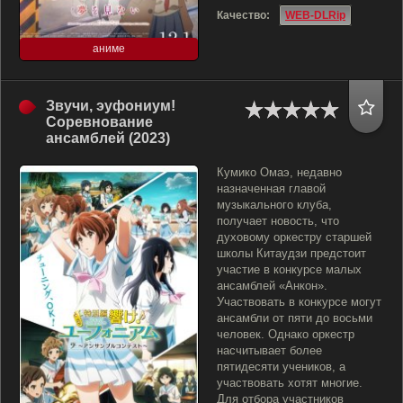
Качество:
WEB-DLRip
аниме
Звучи, эуфониум!
Соревнование
ансамблей (2023)
Кумико Омаэ, недавно
назначенная главой
музыкального клуба,
получает новость, что
духовому оркестру старшей
школы Китаудзи предстоит
участие в конкурсе малых
ансамблей «Анкон».
Участвовать в конкурсе могут
ансамбли от пяти до восьми
человек. Однако оркестр
насчитывает более
пятидесяти учеников, а
участвовать хотят многие.
Для отбора участников