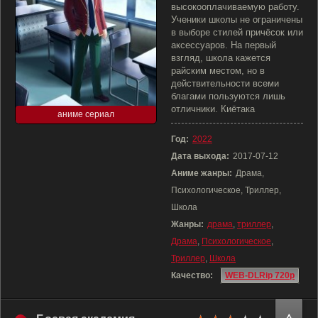
высокооплачиваемую работу.
Ученики школы не ограничены
в выборе стилей причёсок или
аксессуаров. На первый
взгляд, школа кажется
райским местом, но в
действительности всеми
благами пользуются лишь
отличники. Киётака
аниме сериал
Год:
2022
Дата выхода:
2017-07-12
Аниме жанры:
Драма,
Психологическое, Триллер,
Школа
Жанры:
драма
,
триллер
,
Драма
,
Психологическое
,
Триллер
,
Школа
Качество:
WEB-DLRip 720p