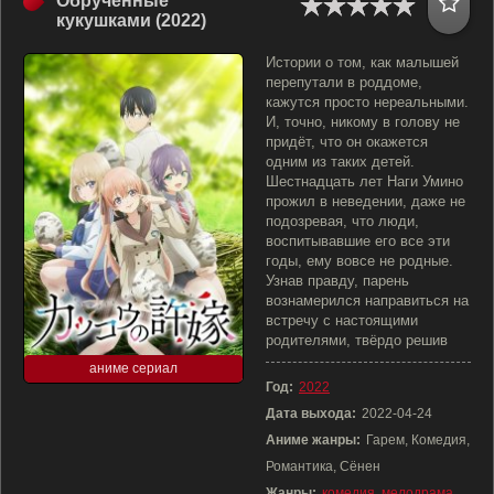
Обручённые
кукушками (2022)
Истории о том, как малышей
перепутали в роддоме,
кажутся просто нереальными.
И, точно, никому в голову не
придёт, что он окажется
одним из таких детей.
Шестнадцать лет Наги Умино
прожил в неведении, даже не
подозревая, что люди,
воспитывавшие его все эти
годы, ему вовсе не родные.
Узнав правду, парень
вознамерился направиться на
встречу с настоящими
родителями, твёрдо решив
аниме сериал
Год:
2022
Дата выхода:
2022-04-24
Аниме жанры:
Гарем, Комедия,
Романтика, Сёнен
Жанры:
комедия
,
мелодрама
,