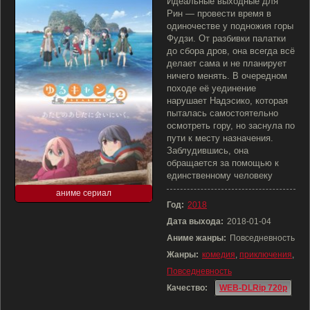
Идеальные выходные для
Рин — провести время в
одиночестве у подножия горы
Фудзи. От разбивки палатки
до сбора дров, она всегда всё
делает сама и не планирует
ничего менять. В очередном
походе её уединение
нарушает Надэсико, которая
пыталась самостоятельно
осмотреть гору, но заснула по
пути к месту назначения.
Заблудившись, она
обращается за помощью к
единственному человеку
аниме сериал
Год:
2018
Дата выхода:
2018-01-04
Аниме жанры:
Повседневность
Жанры:
комедия
,
приключения
,
Повседневность
Качество:
WEB-DLRip 720p