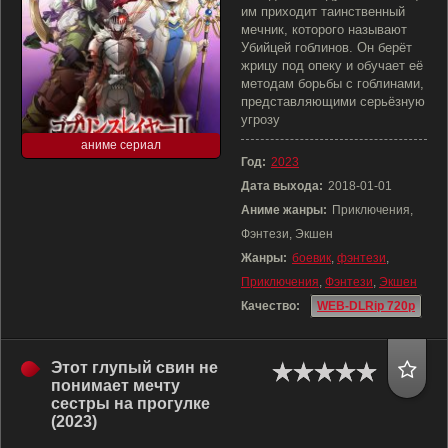
им приходит таинственный
мечник, которого называют
Убийцей гоблинов. Он берёт
жрицу под опеку и обучает её
методам борьбы с гоблинами,
представляющими серьёзную
угрозу
аниме сериал
Год:
2023
Дата выхода:
2018-01-01
Аниме жанры:
Приключения,
Фэнтези, Экшен
Жанры:
боевик
,
фэнтези
,
Приключения
,
Фэнтези
,
Экшен
Качество:
WEB-DLRip 720p
Этот глупый свин не
понимает мечту
сестры на прогулке
(2023)