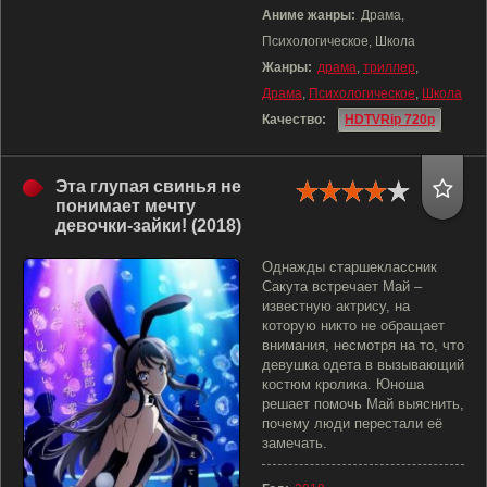
Аниме жанры:
Драма,
Психологическое, Школа
Жанры:
драма
,
триллер
,
Драма
,
Психологическое
,
Школа
Качество:
HDTVRip 720p
Эта глупая свинья не
понимает мечту
девочки-зайки! (2018)
Однажды старшеклассник
Сакута встречает Май –
известную актрису, на
которую никто не обращает
внимания, несмотря на то, что
девушка одета в вызывающий
костюм кролика. Юноша
решает помочь Май выяснить,
почему люди перестали её
замечать.