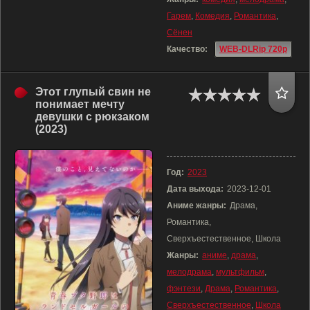
Гарем
,
Комедия
,
Романтика
,
Сёнен
Качество:
WEB-DLRip 720p
Этот глупый свин не
понимает мечту
девушки с рюкзаком
(2023)
Год:
2023
Дата выхода:
2023-12-01
Аниме жанры:
Драма,
Романтика,
Сверхъестественное, Школа
Жанры:
аниме
,
драма
,
мелодрама
,
мультфильм
,
фэнтези
,
Драма
,
Романтика
,
Сверхъестественное
,
Школа