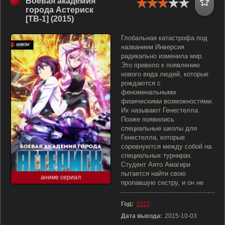
Боевая академия
города Астериск
[ТВ-1] (2015)
Глобальная катастрофа под
названием Инверсия
радикально изменила мир.
Это привело к появлению
нового вида людей, которые
рождаются с
феноменальными
физическими возможностями.
Их называют Генестелла.
Позже появились
специальные школы для
Генестелла, которые
соревнуются между собой на
специальных турнирах.
Студент Аято Амагири
пытается найти свою
аниме сериал
пропавшую сестру, и он не
Год:
2015
Дата выхода:
2015-10-03