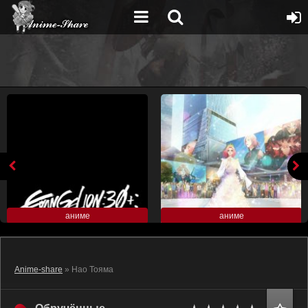
аниме
аниме
Anime-share
» Нао Тояма