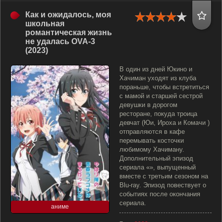
Как и ожидалось, моя
школьная
романтическая жизнь
не удалась OVA-3
(2023)
В один из дней Юкино и
Хачиман уходят из клуба
пораньше, чтобы встретиться
с мамой и старшей сестрой
девушки в дорогом
ресторане, покуда троица
девчат (Юи, Ироха и Комачи )
отправляются в кафе
перемывать косточки
любимому Хачиману.
Дополнительный эпизод
сериала «», выпущенный
вместе с третьим сезоном на
Blu-ray. Эпизод повествует о
событиях после окончания
сериала.
аниме