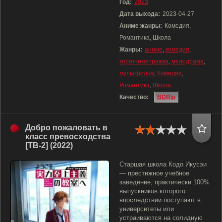
Год:
2023
Дата выхода:
2023-04-27
Аниме жанры:
Комедия,
Романтика, Школа
Жанры:
аниме
,
комедия
,
короткометражка
,
мелодрама
,
мультфильм
,
Комедия
,
Романтика
,
Школа
Качество:
BDRip
Добро пожаловать в
класс превосходства
[ТВ-2] (2022)
Старшая школа Кодо Икусэи
— престижное учебное
заведение, практически 100%
выпускников которого
впоследствии поступают в
университеты или
устраиваются на солидную