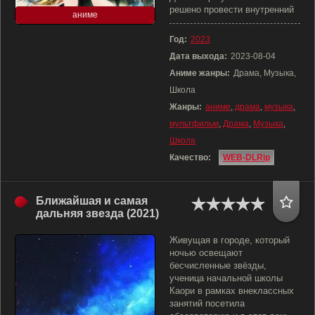
решено провести внутренний
аниме
Год:
2023
Дата выхода:
2023-08-04
Аниме жанры:
Драма, Музыка,
Школа
Жанры:
аниме
,
драма
,
музыка
,
мультфильм
,
Драма
,
Музыка
,
Школа
Качество:
WEB-DLRip
Ближайшая и самая
дальняя звезда (2021)
Живущая в городе, который
ночью освещают
бесчисленные звёзды,
ученица начальной школы
Каори в рамках внеклассных
занятий посетила