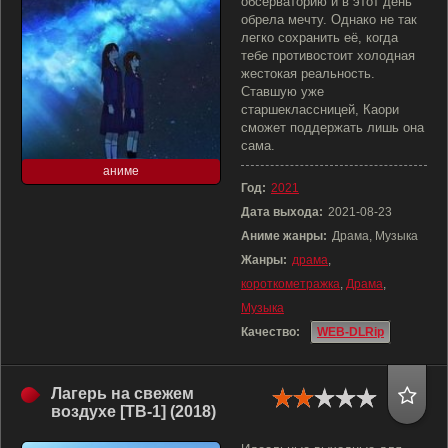
обсерваторию и в этот день
обрела мечту. Однако не так
легко сохранить её, когда
тебе противостоит холодная
жестокая реальность.
Ставшую уже
старшеклассницей, Каори
сможет поддержать лишь она
сама.
аниме
Год:
2021
Дата выхода:
2021-08-23
Аниме жанры:
Драма, Музыка
Жанры:
драма
,
короткометражка
,
Драма
,
Музыка
Качество:
WEB-DLRip
Лагерь на свежем
воздухе [ТВ-1] (2018)