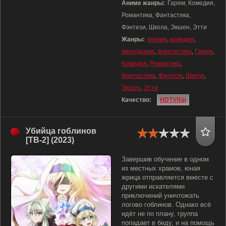
Аниме жанры:
Гарем, Комедия,
Романтика, Фантастика,
Фэнтези, Школа, Экшен, Этти
Жанры:
боевик
,
комедия
,
мелодрама
,
фантастика
,
Гарем
,
Комедия
,
Романтика
,
Фантастика
,
Фэнтези
,
Школа
,
Экшен
,
Этти
Качество:
HDTVRip
Убийца гоблинов
[ТВ-2] (2023)
Завершив обучение в одном
из местных храмов, юная
жрица отправляется вместе с
другими искателями
приключений уничтожать
логово гоблинов. Однако всё
идёт не по плану, группа
попадает в беду, и на помощь