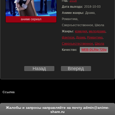
Год:
2018
Дата выхода:
2018-10-03
Аниме жанры:
Драма,
Романтика,
аниме сериал
Сверхъестественное, Школа
Жанры:
комедия
,
мелодрама
,
фэнтези
,
Драма
,
Романтика
,
Сверхъестественное
,
Школа
Качество:
WEB-DLRip 720p
Назад
Вперед
Ссылка
Жалобы и запросы направляйте на почту
admin@anime-
share.ru