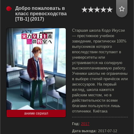
Добро пожаловать в
класс превосходства
[ТВ-1] (2017)
Старшая школа Кодо Икусэи
— престижное учебное
заведение, практически 100%
выпускников которого
впоследствии поступают в
университеты или
устраиваются на солидную
высокооплачиваемую работу.
Ученики школы не ограничены
в выборе стилей причёсок или
аксессуаров. На первый
взгляд, школа кажется
райским местом, но в
действительности всеми
благами пользуются лишь
отличники. Киётака
аниме сериал
Год:
2017
Дата выхода:
2017-07-12