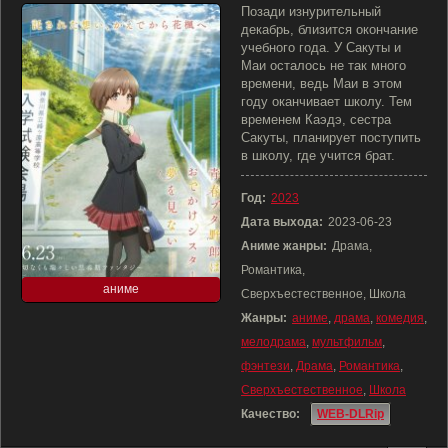
Позади изнурительный
декабрь, близится окончание
учебного года. У Сакуты и
Маи осталось не так много
времени, ведь Маи в этом
году оканчивает школу. Тем
временем Каэдэ, сестра
Сакуты, планирует поступить
в школу, где учится брат.
Год:
2023
Дата выхода:
2023-06-23
Аниме жанры:
Драма,
Романтика,
аниме
Сверхъестественное, Школа
Жанры:
аниме
,
драма
,
комедия
,
мелодрама
,
мультфильм
,
фэнтези
,
Драма
,
Романтика
,
Сверхъестественное
,
Школа
Качество:
WEB-DLRip