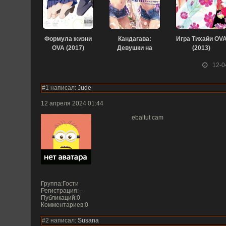
Формула жизни
Кандагава:
Игра Тихайи OV
OVA (2017)
Девушки на
(2013)
гидроциклах
12-0
OVA (2020)
#1 написал:
Jude
12 апреля 2024 01:44
ebaltut cam
Группа:Гости
Регистрация:--
Публикаций:0
Комментариев:0
#2 написал:
Susana