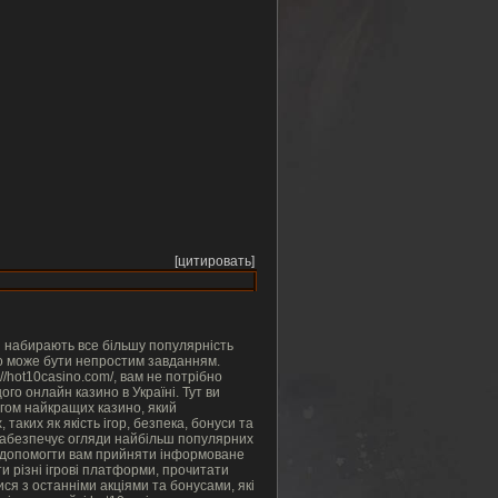
[цитировать]
і набирають все більшу популярність
//hot10casino.com/, вам не потрібно
нлайн казино в Україні. Тут ви
, який
 та
ися з останніми акціями та бонусами, які