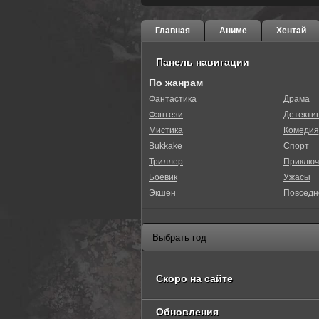
Главная
Аниме
Хентай
Панель навигации
По жанрам
Фантастика
Драма
Фэнтези
Детекти
Мистика
Комедия
Bukkake
Спорт
Триллер
Приключ
Боевик
Ужасы
Экшен
Повседн
Скоро на сайте
Обновления