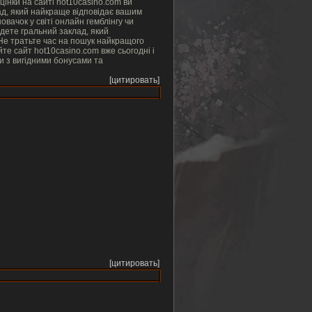
ачок у світі онлайн гемблінгу чи
альний заклад, який
айте сайт hot10casino.com вже сьогодні і
[цитировать]
[цитировать]