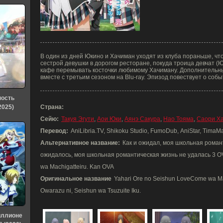
В один из дней Юкино и Хачиман уходят из клуба пораньше, чт
сестрой девушки в дорогом ресторане, покуда троица девчат (Ю
кафе перемывать косточки любимому Хачиману. Дополнительн
вместе с третьим сезоном на Blu-ray. Эпизод повествует о соб
ность
2025)
Страна:
Сейю:
Такуя Эгути
,
Аои Юки
,
Аянэ Сакура
,
Нао Тояма
,
Саори Х
Перевод:
AniLibria.TV, Shikoku Studio, FumoDub, AniStar, TimaMan
Альтернативное название:
Как и ожидал, моя школьная романт
ожидалось, моя школьная романтическая жизнь не удалась 3 OV
wa Machigatteiru. Kan OVA
Оригинальное название
Yahari Ore no Seishun LoveCome wa Mac
Owarazu ni, Seishun wa Tsuzuite Iku.
иллионе