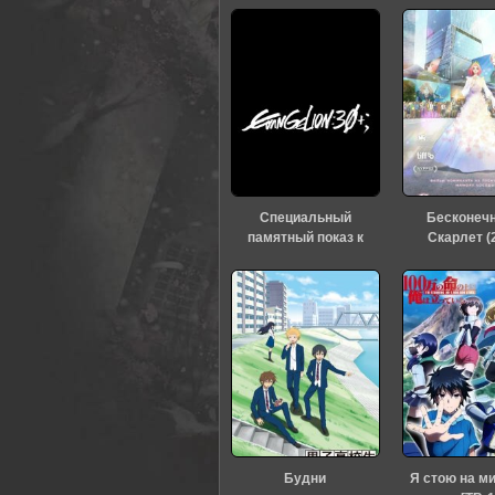
Специальный
Бесконеч
памятный показ к
Скарлет (
тридцатилетию
«Евангелиона» (2026)
Будни
Я стою на м