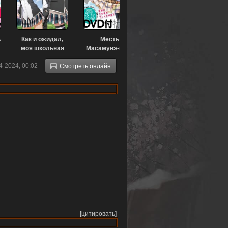
A
Как и ожидал,
Месть
моя школьная
Масамунэ-куна
романтическая
(2018)
4-2024, 00:02
Смотреть онлайн
жизнь не
удалась OVA-3
(2023)
[цитировать]