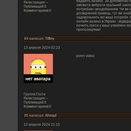
надають казино. За допомогою оцінки на сайті hot10casino.com ви
Регистрация:--
зможете вибрати гральний заклад, який найкраще відповідає вашим
Публикаций:0
потребам і вподобанням. Чи ви нов
Комментариев:0
досвідчений гравець, тут ви знайдете гр
задовольнить всі ваші потреби. Не тратьте час на пошук найкращого
онлайн казино в Україні - відвід
почніть грати у ваші улюблені ігри з вигідними бонусами та
пропозиціями!
#4 написал:
Tiffiny
13 апреля 2024 02:23
porrn video
Группа:Гости
Регистрация:--
Публикаций:0
Комментариев:0
#5 написал:
Ahmad
13 апреля 2024 21:15