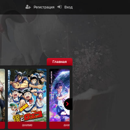
Регистрация
Вход
Главная
аниме
аниме
аниме