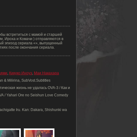
обы встретиться с мамой и старшей
и, Ироха и Комачи ) отправляются в
ый эпизод сериала «», выпущенный
ытиях после окончания сериала.
аями
,
Кикуко Иноуэ
,
Маи Накахара
 & Milirina, SubVost.Subtitles
ическая жизнь не удалась OVA-3 / Как и
A / Yahari Ore no Seishun Love Comedy
higatte Iru. Kan: Dakara, Shishunki wa