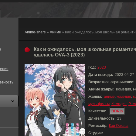
Anime-share
»
Аниме
» Как и ожидалось, моя школьная романт
в
Как и ожидалось, моя школьная романтич
удалась OVA-3 (2023)
Год:
2023
ения
Дата выхода:
2023-04-27
Возрастное ограничение:
евность
Аниме жанры:
Комедия, Р
Жанры:
аниме
,
комедия
,
к
мультфильм
,
Комедия
,
Ром
Качество:
BDRip
Длительность:
23
Режиссёр:
Кэи Оикава
Студия: