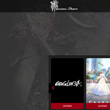
аниме
аниме