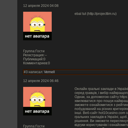
12 апреля 2024 04:08
ebal tut (http://projecttim.ru)
Группа:Гости
Регистрация:--
Публикаций:0
Комментариев:0
#3 написал:
Vernell
12 апреля 2024 06:46
Онлайн гральні заклади в Україн
серед гравців, і вибір найкращого може бути непростим завданням.
Однак, за допомогою сайту https:
хвилюватися про пошук найкращого о
зможете ознайомитися з рейтингом найкращих казино
побудований на різних критеріях, таких як якість ігор, безпека, бонуси
інші. Веб-сайт hot10casino.com забезпечує огляди найбільш популярних
гральних закладів в Україні, щоб допомогти вам прийняти інформоване
рішення. Ви зможете переглянути різні ігрові платформи, прочитати
відгуки користувачів і ознайомит
Группа:Гости