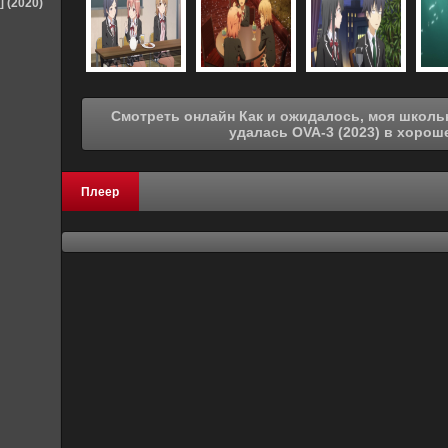
] (2020)
Смотреть онлайн Как и ожидалось, моя школьная романтическая жизнь не
удалась OVA-3 (20
Плеер