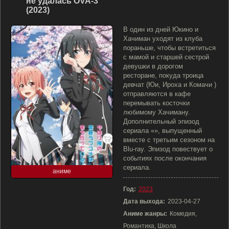
не удалась OVA-3
(2023)
В один из дней Юкино и
Хачиман уходят из клуба
пораньше, чтобы встретиться
с мамой и старшей сестрой
девушки в дорогом
ресторане, покуда троица
девчат (Юи, Ироха и Комачи )
отправляются в кафе
перемывать косточки
любимому Хачиману.
Дополнительный эпизод
сериала «», выпущенный
вместе с третьим сезоном на
Blu-ray. Эпизод повествует о
событиях после окончания
сериала.
аниме
Год:
2023
Дата выхода:
2023-04-27
Аниме жанры:
Комедия,
Романтика, Школа