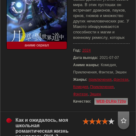
мира. В этих пустошах он
встречает драконов, пауков,
орков, гномов и множество
других нечеловеческих рас. У
Макото обнаруживаются
способности к магии и
военному ремеслу, которых
аниме сериал
Год:
2024
Дата выхода:
2021-07-07
Аниме жанры:
Комедия,
Приключения, Фэнтези, Экшен
Жанры:
приключения
,
фэнтези
,
Комедия
,
Приключения
,
Фэнтези
,
Экшен
Качество:
WEB-DLRip 720p
Как и ожидалось, моя
школьная
романтическая жизнь