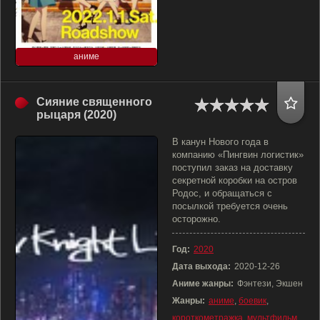
аниме
Сияние священного
рыцаря (2020)
В канун Нового года в
компанию «Пингвин логистик»
поступил заказ на доставку
секретной коробки на остров
Родос, и обращаться с
посылкой требуется очень
осторожно.
Год:
2020
Дата выхода:
2020-12-26
Аниме жанры:
Фэнтези, Экшен
Жанры:
аниме
,
боевик
,
короткометражка
,
мультфильм
,