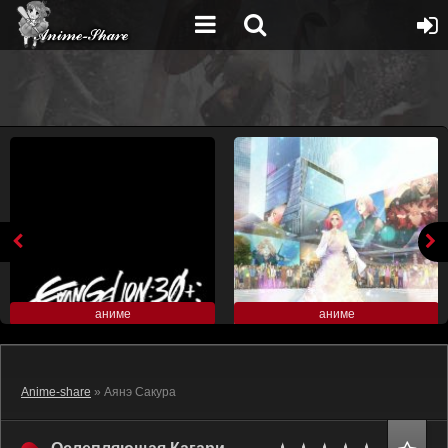
аниме
аниме
Anime-share
» Аянэ Сакура