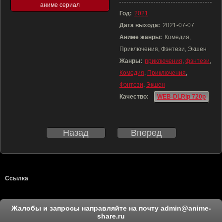
аниме сериал
Год:
2021
Дата выхода:
2021-07-07
Аниме жанры:
Комедия,
Приключения, Фэнтези, Экшен
Жанры:
приключения
,
фэнтези
,
Комедия
,
Приключения
,
Фэнтези
,
Экшен
Качество:
WEB-DLRip 720p
Назад
Вперед
Ссылка
Жалобы и запросы направляйте на почту
admin@anime-
share.ru