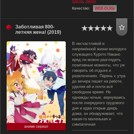
Школа
,
Экшен
Качество:
WEB-DLRip
Заботливая 800-
летняя жена! (2019)
В несчастливой и
напряжённой жизни молодого
служащего Курото Накано
вряд ли можно разглядеть
позитивные моменты, что уж
говорить об отдыхе и
развлечениях. Парень с утра
до вечера пашет на работе,
уделяя ей и почти всё
свободное время. Но
однажды ночью, вернувшись
после очередного трудового
дня и едва открыв дверь
дома, он обнаруживает, что
какая-то маленькая и
симпатичная
аниме сериал