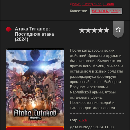
Драма
,
Супер сила
,
Школа
Качество:
WEB-DLRip 720p
Атака Титанов:
Последняя атака
(2024)
После катастрофических
действий Эрена его друзья и
бывшие враги объединяются
против него. Армин, Микаса и
оставшиеся в живых солдаты
разведкорпуса формируют
временный союз с Райнером
Брауном и остатками
марлийской армии, чтобы
остановить Эрена.
Противостояние людей и
титанов достигает апогея.
Год:
2024
Дата выхода:
2024-11-08