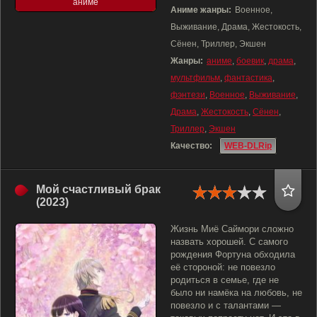
аниме
Аниме жанры:
Военное,
Выживание, Драма, Жестокость,
Сёнен, Триллер, Экшен
Жанры:
аниме
,
боевик
,
драма
,
мультфильм
,
фантастика
,
фэнтези
,
Военное
,
Выживание
,
Драма
,
Жестокость
,
Сёнен
,
Триллер
,
Экшен
Качество:
WEB-DLRip
Мой счастливый брак
(2023)
Жизнь Миё Саймори сложно
назвать хорошей. С самого
рождения Фортуна обходила
её стороной: не повезло
родиться в семье, где не
было ни намёка на любовь, не
повезло и с талантами —