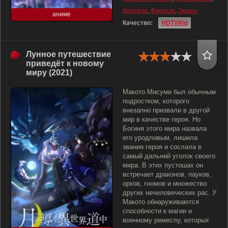
фэнтези
,
Фэнтези
,
Экшен
аниме
Качество:
HDTVRip
Лунное путешествие
приведёт к новому
миру (2021)
Макото Мисуми был обычным
подростком, которого
внезапно призвали в другой
мир в качестве героя. Но
Богиня этого мира назвала
его уродливым, лишила
звания героя и сослала в
самый дальний уголок своего
мира. В этих пустошах он
встречает драконов, пауков,
орков, гномов и множество
других нечеловеческих рас. У
Макото обнаруживаются
способности к магии и
военному ремеслу, которых