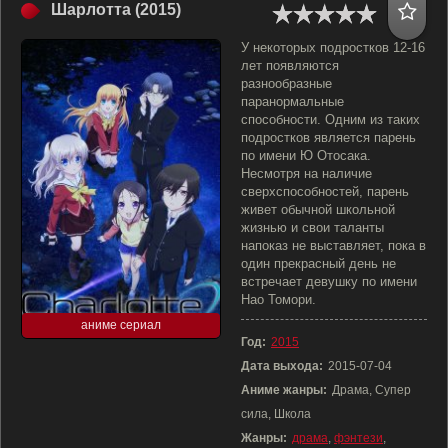
Шарлотта (2015)
У некоторых подростков 12-16
лет появляются
разнообразные
паранормальные
способности. Одним из таких
подростков является парень
по имени Ю Отосака.
Несмотря на наличие
сверхспособностей, парень
живет обычной школьной
жизнью и свои таланты
напоказ не выставляет, пока в
один прекрасный день не
встречает девушку по имени
Нао Томори.
аниме сериал
Год:
2015
Дата выхода:
2015-07-04
Аниме жанры:
Драма, Супер
сила, Школа
Жанры:
драма
,
фэнтези
,