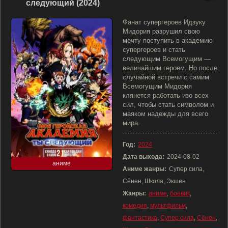
следующий (2024)
Фанат супергероев Идзуку
Мидория разрушил свою
мечту поступить в академию
супергероев и стать
следующим Всемогущим —
величайшим героем. Но после
случайной встречи с самим
Всемогущим Мидория
клянется работать изо всех
сил, чтобы стать символом и
маяком надежды для всего
мира.
Год:
2024
Дата выхода:
2024-08-02
аниме
Аниме жанры:
Супер сила,
Сёнен, Школа, Экшен
Жанры:
аниме
,
боевик
,
комедия
,
мультфильм
,
фантастика
,
Супер сила
,
Сёнен
,