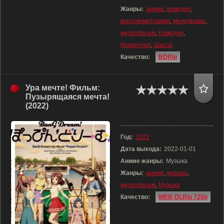
Жанры:
аниме
,
комедия
,
короткометражка
,
мелодрама
,
мультфильм
,
Комедия
,
Романтика
,
Школа
Качество:
BDRip
Ура мечте! Фильм:
Пузырящаяся мечта!
(2022)
Год:
2022
Дата выхода:
2022-01-01
Аниме жанры:
Музыка
Жанры:
аниме
,
музыка
,
мультфильм
,
Музыка
Качество:
WEB-DLRip 720p