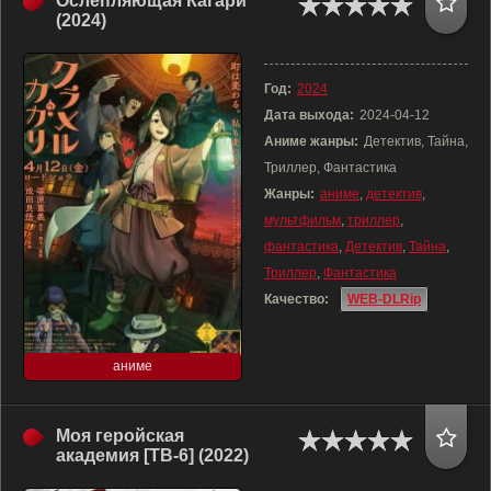
Ослепляющая Кагари
(2024)
Год:
2024
Дата выхода:
2024-04-12
Аниме жанры:
Детектив, Тайна,
Триллер, Фантастика
Жанры:
аниме
,
детектив
,
мультфильм
,
триллер
,
фантастика
,
Детектив
,
Тайна
,
Триллер
,
Фантастика
Качество:
WEB-DLRip
аниме
Моя геройская
академия [ТВ-6] (2022)