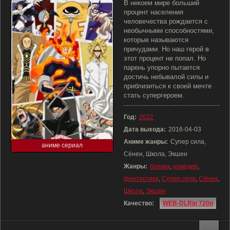
В некоем мире больший
процент населения
человечества рождается с
необычными способностями,
которые называются
причудами. Но наш герой в
этот процент не попал. Но
парень упорно пытается
достичь небывалой силы и
приблизиться к своей мечте
стать супергероем.
Год:
2022
Дата выхода:
2016-04-03
Аниме жанры:
Супер сила,
аниме сериал
Сёнен, Школа, Экшен
Жанры:
боевик
,
комедия
,
фантастика
,
Супер сила
,
Сёнен
,
Школа
,
Экшен
Качество:
WEB-DLRip 720p