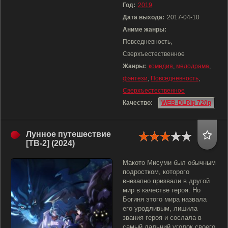
Год:
2019
Дата выхода:
2017-04-10
Аниме жанры:
Повседневность,
Сверхъестественное
Жанры:
комедия
,
мелодрама
,
фэнтези
,
Повседневность
,
Сверхъестественное
Качество:
WEB-DLRip 720p
Лунное путешествие
[ТВ-2] (2024)
Макото Мисуми был обычным
подростком, которого
внезапно призвали в другой
мир в качестве героя. Но
Богиня этого мира назвала
его уродливым, лишила
звания героя и сослала в
самый дальний уголок своего