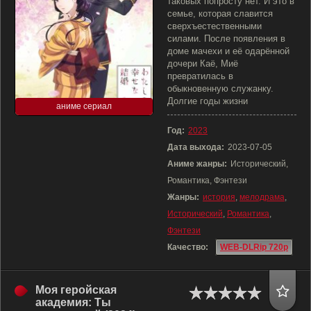
таковых попросту нет. И это в
семье, которая славится
сверхъестественными
силами. После появления в
доме мачехи и её одарённой
дочери Каё, Миё
превратилась в
обыкновенную служанку.
Долгие годы жизни
аниме сериал
Год:
2023
Дата выхода:
2023-07-05
Аниме жанры:
Исторический,
Романтика, Фэнтези
Жанры:
история
,
мелодрама
,
Исторический
,
Романтика
,
Фэнтези
Качество:
WEB-DLRip 720p
Моя геройская
академия: Ты