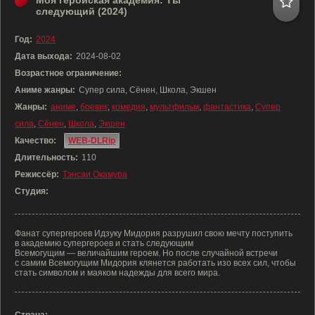
Моя геройская академия: Ты
следующий (2024)
Год:
2024
Дата выхода:
2024-08-02
Возрастное ограничение:
Аниме жанры:
Супер сила, Сёнен, Школа, Экшен
Жанры:
аниме
,
боевик
,
комедия
,
мультфильм
,
фантастика
,
Супер
сила
,
Сёнен
,
Школа
,
Экшен
Качество:
WEB-DLRip
Длительность:
110
Режиссёр:
Тэнсаи Окамура
Студия:
Фанат супергероев Идзуку Мидория разрушил свою мечту поступить
в академию супергероев и стать следующим
Всемогущим — величайшим героем. Но после случайной встречи
с самим Всемогущим Мидория клянется работать изо всех сил, чтобы
стать символом и маяком надежды для всего мира.