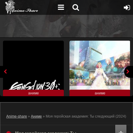
аниме
аниме
Anime-share
»
Аниме
» Моя геройская академия: Ты следующий (2024)