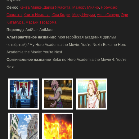
Страна:
Сейю:
Кэнта Миякэ
,
Даики Ямасита
,
Мамору Мияно
,
Нобухико
Окамото
,
Каито Исикава
,
Юки Кадзи
,
Мэру Нукуми
,
Аянэ Сакура
,
Эри
Китамура
,
Масаки Тэрасома
Перевод:
AniStar, AniMaunt
Альтернативное название:
Моя геройская академия (фильм
четвёртый) / My Hero Academia the Movie: You're Next / Boku no Hero
Academia the Movie: You're Next
Оригинальное название
Boku no Hero Academia the Movie 4: You're
Next