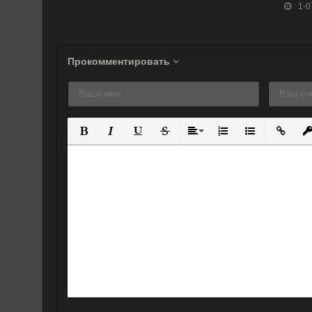
1-0
(2023)
Прокомментировать
Полужирный
Курсив
Подчеркнутый
Зачеркнутый
Выравнивание
Нумерованный спис
Маркированны
Вставит
Вс