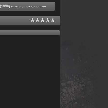
Смотреть онлайн Повесть о соседях - Фильм (1996) в хорошем качестве