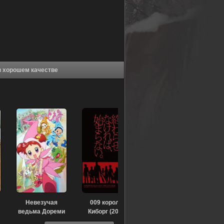
име Повесть о соседях - Фильм (1996) в хорошем качестве
Невезучая
009 король:
ведьма Дореми
Киборг (2012)
[ТВ-1] (1999)