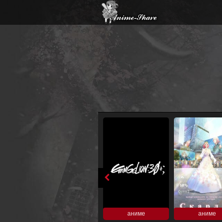
аниме
аниме