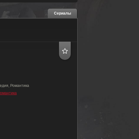
Сериалы
едия, Романтика
омантика