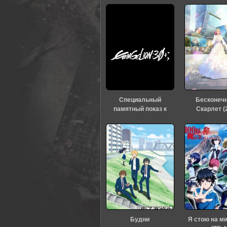
Специальный
Бесконеч
памятный показ к
Скарлет (
тридцатилетию
«Евангелиона» (2026)
Будни
Я стою на м