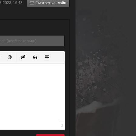
7-2023, 16:43
Смотреть онлайн
ок
й список
ь ссылку
тавить защищенную ссылку
Вставить смайлик
Вставка скрытого текста
Вставка цитаты
Вставка спойлера
0