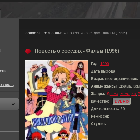
Anime-share
»
Аниме
» Повесть о соседях - Фильм (1996)
в
Повесть о соседях - Фильм (1996)
Год:
1996
ения
Дата выхода:
Возрастное ограничение:
евность
Аниме жанры:
Драма, Ком
Жанры:
Драма
,
Комедия
,
Р
Качество:
DVDRip
Длительность:
30
Режиссёр:
Студия: