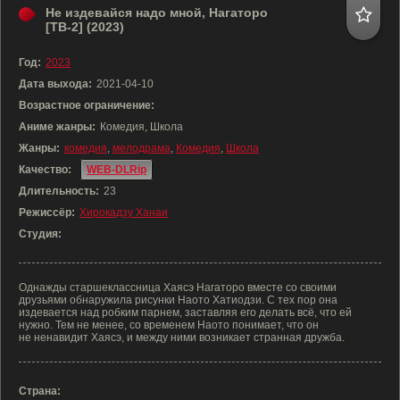
Не издевайся надо мной, Нагаторо
[ТВ-2] (2023)
Год:
2023
Дата выхода:
2021-04-10
Возрастное ограничение:
Аниме жанры:
Комедия, Школа
Жанры:
комедия
,
мелодрама
,
Комедия
,
Школа
Качество:
WEB-DLRip
Длительность:
23
Режиссёр:
Хирокадзу Ханаи
Студия:
Однажды старшеклассница Хаясэ Нагаторо вместе со своими
друзьями обнаружила рисунки Наото Хатиодзи. С тех пор она
издевается над робким парнем, заставляя его делать всё, что ей
нужно. Тем не менее, со временем Наото понимает, что он
не ненавидит Хаясэ, и между ними возникает странная дружба.
Страна: