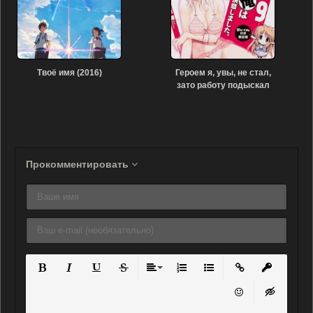
Твоё имя (2016)
Героем я, увы, не стал,
зато работу подыскал
OVA (2014)
Прокомментировать
Полужирный
Курсив
Подчеркнутый
Зачеркнутый
Выравнивание
Нумерованный список
Маркированный списо
Вставить ссылку
Вставить 
Вставить смайли
Вставка ск