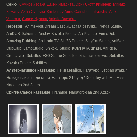
Сейю:
Сумирэ Уэсака
,
Даики Ямасита
,
Эрик Скотт Кимерер
,
Микако
Комацу
,
Аина Судзуки
,
Kimberley Anne Campbell
,
Lilypichu
,
Alex
Villamar
,
Сиори Идзава
,
Valérie Bachère
Перевод:
AnimeVost, Dream Cast, Ушастая озвучка, Fronda Studio,
AniDUB, Sakurina, AniJoy, Kazoku Project, AniPLague, FumoDub,
Amazing Dubbing, AniLibria.TV, SHIZA Project, SillyCat Studio, AniStar,
DubClub, LampStudio, Shikoku Studio, КОМНАТА ДИДИ, AniRise,
Crunchyroll.Subtitles, FSG Sanae.Subtitles, Ушастая озвучка.Subtitles,
Kazoku Project.Subtitles
Альтернативное название:
Не издевайся, Нагаторо: Вторая атака /
Не издевайся надо мной, Нагаторо 2 Раунд / Don't Toy with Me, Miss
Nagatoro 2nd Attack
Оригинальное название
Ijiranaide, Nagatoro-san 2nd Attack