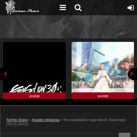
аниме
аниме
Anime-share
»
Аниме-сериалы
» Не издевайся надо мной, Нагаторо
[ТВ-2] (2023)