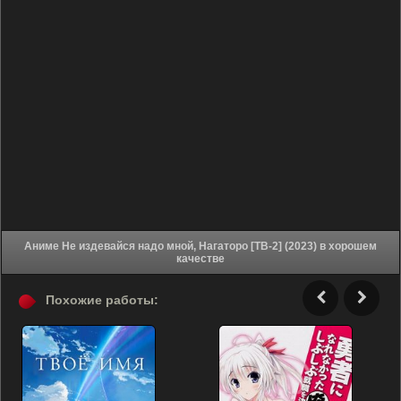
Аниме Не издевайся надо мной, Нагаторо [ТВ-2] (2023) в хорошем
качестве
Похожие работы: