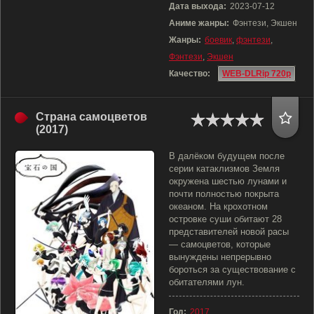
Дата выхода:
2023-07-12
Аниме жанры:
Фэнтези, Экшен
Жанры:
боевик
,
фэнтези
,
Фэнтези
,
Экшен
Качество:
WEB-DLRip 720p
Страна самоцветов
(2017)
В далёком будущем после
серии катаклизмов Земля
окружена шестью лунами и
почти полностью покрыта
океаном. На крохотном
островке суши обитают 28
представителей новой расы
— самоцветов, которые
вынуждены непрерывно
бороться за существование с
обитателями лун.
Год:
2017