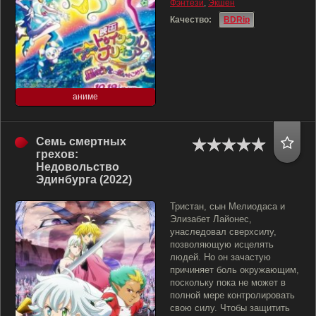
Фэнтези
,
Экшен
Качество:
BDRip
аниме
Семь смертных
грехов:
Недовольство
Эдинбурга (2022)
Тристан, сын Мелиодаса и
Элизабет Лайонес,
унаследовал сверхсилу,
позволяющую исцелять
людей. Но он зачастую
причиняет боль окружающим,
поскольку пока не может в
полной мере контролировать
свою силу. Чтобы защитить