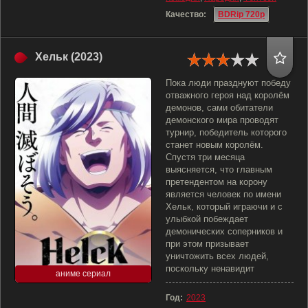
Качество:
BDRip 720p
Хельк (2023)
Пока люди празднуют победу
отважного героя над королём
демонов, сами обитатели
демонского мира проводят
турнир, победитель которого
станет новым королём.
Спустя три месяца
выясняется, что главным
претендентом на корону
является человек по имени
Хельк, который играючи и с
улыбкой побеждает
демонических соперников и
при этом призывает
уничтожить всех людей,
поскольку ненавидит
аниме сериал
Год:
2023