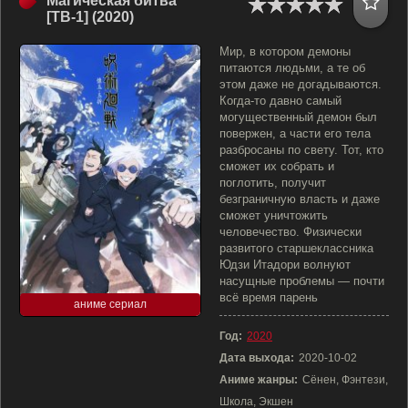
Магическая битва
[ТВ-1] (2020)
Мир, в котором демоны
питаются людьми, а те об
этом даже не догадываются.
Когда-то давно самый
могущественный демон был
повержен, а части его тела
разбросаны по свету. Тот, кто
сможет их собрать и
поглотить, получит
безграничную власть и даже
сможет уничтожить
человечество. Физически
развитого старшеклассника
Юдзи Итадори волнуют
насущные проблемы — почти
всё время парень
аниме сериал
Год:
2020
Дата выхода:
2020-10-02
Аниме жанры:
Сёнен, Фэнтези,
Школа, Экшен