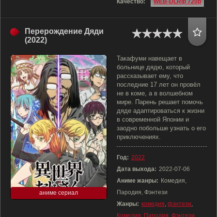
Качество:
WEB-DLRip 720p
Перерождение Дяди
(2022)
Такафуми навещает в
больнице дядю, который
рассказывает ему, что
последние 17 лет он провёл
не в коме, а в волшебном
мире. Парень решает помочь
дяде адаптироваться к жизни
в современной Японии и
заодно побольше узнать о его
приключениях.
Год:
2022
Дата выхода:
2022-07-06
Аниме жанры:
Комедия,
Пародия, Фэнтези
аниме сериал
Жанры:
комедия
,
фэнтези
,
Комедия
,
Пародия
,
Фэнтези