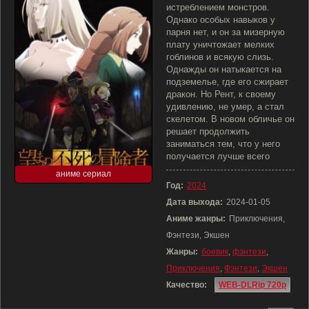
истреблением монстров.
Однако особых навыков у
парня нет, и он за мизерную
плату уничтожает мелких
гоблинов и всякую слизь.
Однажды он натыкается на
подземелье, где его сжирает
дракон. Но Рент, к своему
удивлению, не умер, а стал
скелетом. В новом обличье он
решает продолжить
заниматься тем, что у него
получается лучше всего
аниме сериал
Год:
2024
Дата выхода:
2024-01-05
Аниме жанры:
Приключения,
Фэнтези, Экшен
Жанры:
боевик
,
фэнтези
,
Приключения
,
Фэнтези
,
Экшен
Качество:
WEB-DLRip 720p