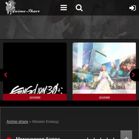
аниме
аниме
Anime-share
» Микако Комацу