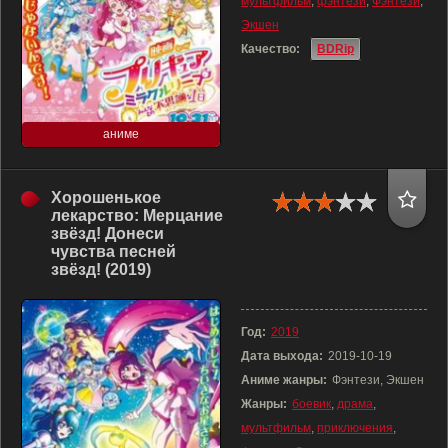
мультфильм
,
фэнтези
,
Фэнтези
,
Экшен
Качество:
BDRip
аниме
Хорошенькое
лекарство: Мерцание
звёзд! Донеси
чувства песней
звёзд! (2019)
Год:
2019
Дата выхода:
2019-10-19
Аниме жанры:
Фэнтези, Экшен
Жанры:
боевик
,
драма
,
мультфильм
,
приключения
,