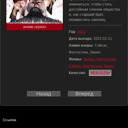
измениться, чтобы стать
достойным членом общества
и, как старший брат,
обзавестись наконец
аниме сериал
Год:
2021
Дата выхода:
2021-01-11
Аниме жанры:
Сэйнэн,
Фантастика, Экшен
Жанры:
боевик
,
фантастика
,
Сэйнэн
,
Фантастика
,
Экшен
Качество:
WEB-DLRip
Назад
Вперед
Ссылка