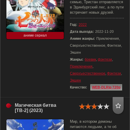
семью, Тристан отправляется
в Эдинбургский лес, а по пути
встречает новых друзей.
Год:
2022
Дата выхода:
2022-11-20
аниме сериал
Аниме жанры:
Приключения,
Сверхъестественное, Фэнтези,
Экшен
Жанры:
боевик
,
фэнтези
,
Приключения
,
Сверхъестественное
,
Фэнтези
,
Экшен
Качество:
WEB-DLRip 720p
Магическая битва
[ТВ-2] (2023)
Мир, в котором демоны
питаются людьми, а те об