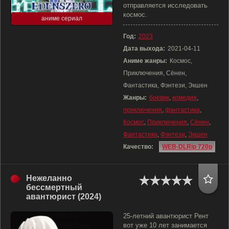
отправляется исследовать
космос.
аниме сериал
Год:
2023
Дата выхода:
2021-04-11
Аниме жанры:
Космос,
Приключения, Сёнен,
Фантастика, Фэнтези, Экшен
Жанры:
боевик
,
комедия
,
приключения
,
фантастика
,
Космос
,
Приключения
,
Сёнен
,
Фантастика
,
Фэнтези
,
Экшен
Качество:
WEB-DLRip 720p
Нежеланно
бессмертный
авантюрист (2024)
25-летний авантюрист Рент
вот уже 10 лет занимается