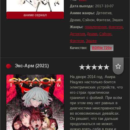
Дата выхода:
2017-10-07
Аниме жанры:
Детектив,
аниме сериал
Драма, Сэйнэн, Фэнтези, Экшен
Жанры:
приключения
,
фэнтези
,
Детектив
,
Драма
,
Сэйнэн
,
Фэнтези
,
Экшен
Качество:
BDRip 720p
Экс-Арм (2021)
На дворе 2014 год. Акира
Нацумэ настолько боится
электрических устройств, что
его страх практически
граничит с фобией. При всём
при этом ему нет равных в
диагностике неисправностей
во всевозможных девайсах.
Он решает, что так дальше
продолжаться не может,
нужно взять себя в руки и