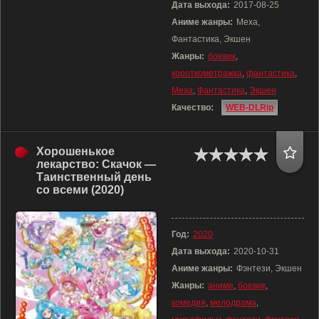
Дата выхода:
2017-08-25
Аниме жанры:
Меха,
Фантастика, Экшен
Жанры:
боевик
,
короткометражка
,
фантастика
,
Меха
,
Фантастика
,
Экшен
Качество:
WEB-DLRip
Хорошенькое
лекарство: Скачок —
Таинственный день
со всеми (2020)
Год:
2020
Дата выхода:
2020-10-31
Аниме жанры:
Фэнтези, Экшен
Жанры:
аниме
,
боевик
,
комедия
,
мелодрама
,