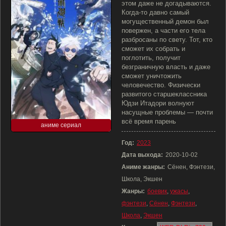
этом даже не догадываются.
Когда-то давно самый
могущественный демон был
повержен, а части его тела
разбросаны по свету. Тот, кто
сможет их собрать и
поглотить, получит
безграничную власть и даже
сможет уничтожить
человечество. Физически
развитого старшеклассника
Юдзи Итадори волнуют
насущные проблемы — почти
всё время парень
аниме сериал
Год:
2023
Дата выхода:
2020-10-02
Аниме жанры:
Сёнен, Фэнтези,
Школа, Экшен
Жанры:
боевик
,
ужасы
,
фэнтези
,
Сёнен
,
Фэнтези
,
Школа
,
Экшен