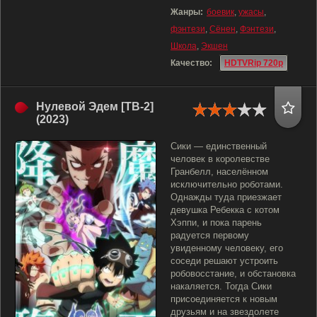
Жанры:
боевик
,
ужасы
,
фэнтези
,
Сёнен
,
Фэнтези
,
Школа
,
Экшен
Качество:
HDTVRip 720p
Нулевой Эдем [ТВ-2]
(2023)
Сики — единственный
человек в королевстве
Гранбелл, населённом
исключительно роботами.
Однажды туда приезжает
девушка Ребекка с котом
Хэппи, и пока парень
радуется первому
увиденному человеку, его
соседи решают устроить
робовосстание, и обстановка
накаляется. Тогда Сики
присоединяется к новым
друзьям и на звездолете