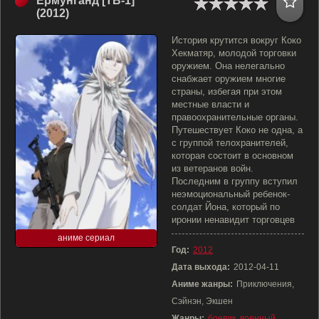
Ёрмунганд [ТВ-1]
(2012)
История крутится вокруг Коко
Хекматяр, молодой торговки
оружием. Она нелегально
снабжает оружием многие
страны, избегая при этом
местные власти и
правоохранительные органы.
Путешествует Коко не одна, а
с группой телохранителей,
которая состоит в основном
из ветеранов войн.
Последним в группу вступил
неэмоциональный ребенок-
солдат Йона, который по
иронии ненавидит торговцев
аниме сериал
Год:
2012
Дата выхода:
2012-04-11
Аниме жанры:
Приключения,
Сэйнэн, Экшен
Жанры:
боевик
,
военный
,