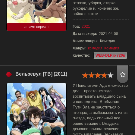
готовка, уборка, стирка,
рукоделие и, конечно же,
война с котом.
Год:
2021
аниме сериал
Дата выхода:
2021-04-08
Аниме жанры:
Комедия
Жанры:
комедия
,
Комедия
Качество:
WEB-DLRip 720p
Вельзевул [ТВ] (2011)
У Повелителя Ада множество
дел – просто некогда
воспитывать младшего сына
и наследника. В обычаях
Пути Зла не заботиться о
птенцах, а выбрасывать их из
гнезда, ведь сильный все
равно выживет. Владыка
демонов принял решение –
пусть младенец Вельзевул