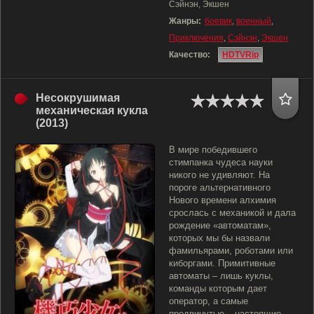
Сэйнэн, Экшен
Жанры:
боевик
,
военный
,
Приключения
,
Сэйнэн
,
Экшен
Качество:
HDTVRip
Несокрушимая
механическая кукла
(2013)
В мире победившего
стимпанка чудеса науки
никого не удивляют. На
пороге альтернативного
Нового времени алхимия
срослась с механикой и дала
рождение «автоматам»,
которых мы бы назвали
фамильярами, роботами или
киборгами. Примитивные
автоматы – лишь куклы,
команды которым дает
оператор, а самые
продвинутые – настоящие