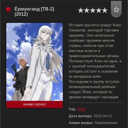
Ёрмунганд [ТВ-2]
(2012)
История крутится вокруг Коко
Хекматяр, молодой торговки
оружием. Она нелегально
снабжает оружием многие
страны, избегая при этом
местные власти и
правоохранительные органы.
Путешествует Коко не одна, а
с группой телохранителей,
которая состоит в основном
из ветеранов войн.
Последним в группу вступил
неэмоциональный ребенок-
солдат Йона, который по
иронии ненавидит торговцев
аниме сериал
Год:
2012
Дата выхода:
2012-04-11
Аниме жанры:
Приключения,