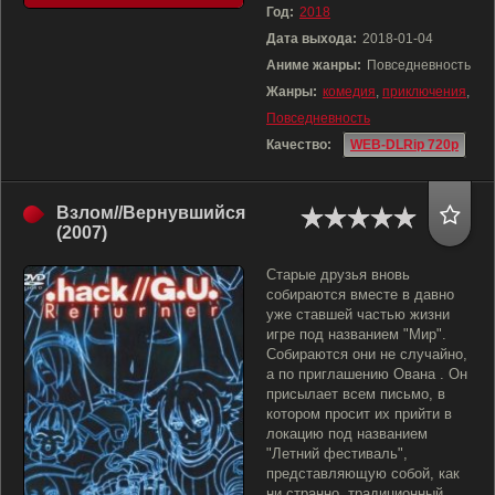
Год:
2018
Дата выхода:
2018-01-04
Аниме жанры:
Повседневность
Жанры:
комедия
,
приключения
,
Повседневность
Качество:
WEB-DLRip 720p
Взлом//Вернувшийся
(2007)
Старые друзья вновь
собираются вместе в давно
уже ставшей частью жизни
игре под названием "Мир".
Собираются они не случайно,
а по приглашению Ована . Он
присылает всем письмо, в
котором просит их прийти в
локацию под названием
"Летний фестиваль",
представляющую собой, как
ни странно, традиционный