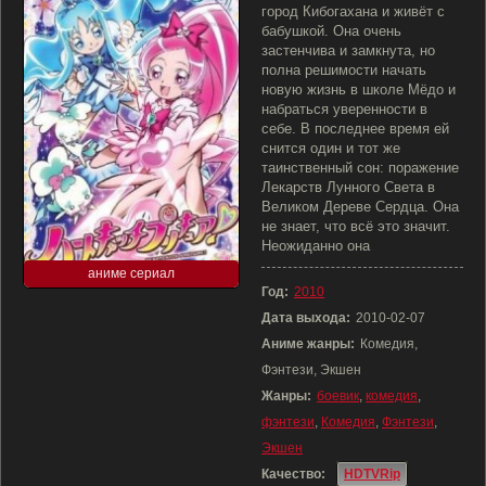
город Кибогахана и живёт с
бабушкой. Она очень
застенчива и замкнута, но
полна решимости начать
новую жизнь в школе Мёдо и
набраться уверенности в
себе. В последнее время ей
снится один и тот же
таинственный сон: поражение
Лекарств Лунного Света в
Великом Дереве Сердца. Она
не знает, что всё это значит.
Неожиданно она
аниме сериал
Год:
2010
Дата выхода:
2010-02-07
Аниме жанры:
Комедия,
Фэнтези, Экшен
Жанры:
боевик
,
комедия
,
фэнтези
,
Комедия
,
Фэнтези
,
Экшен
Качество:
HDTVRip