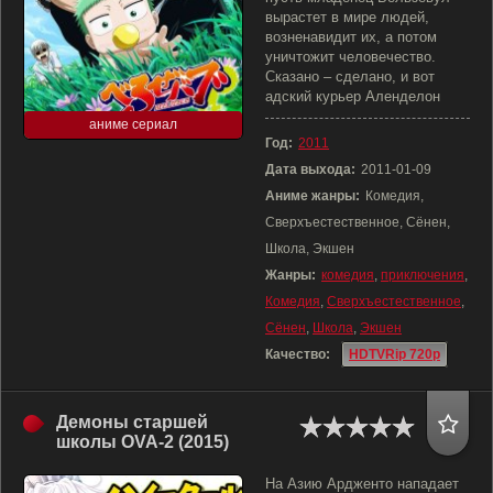
вырастет в мире людей,
возненавидит их, а потом
уничтожит человечество.
Сказано – сделано, и вот
адский курьер Аленделон
аниме сериал
Год:
2011
Дата выхода:
2011-01-09
Аниме жанры:
Комедия,
Сверхъестественное, Сёнен,
Школа, Экшен
Жанры:
комедия
,
приключения
,
Комедия
,
Сверхъестественное
,
Сёнен
,
Школа
,
Экшен
Качество:
HDTVRip 720p
Демоны старшей
школы OVA-2 (2015)
На Азию Ардженто нападает