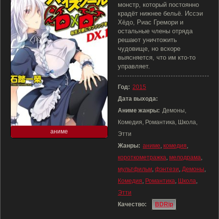
монстр, который постоянно
крадёт нижнее бельё. Иссэи
Хёдо, Риас Гремори и
остальные члены отряда
решают уничтожить
чудовище, но вскоре
выясняется, что им кто-то
управляет.
Год:
2015
Дата выхода:
Аниме жанры:
Демоны,
Комедия, Романтика, Школа,
аниме
Этти
Жанры:
аниме
,
комедия
,
короткометражка
,
мелодрама
,
мультфильм
,
фэнтези
,
Демоны
,
Комедия
,
Романтика
,
Школа
,
Этти
Качество:
BDRip