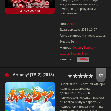
искусственные личности,
обладающие разумом и
аниме сериал
собственным
Год:
2013
Дата выхода:
2013-10-07
Аниме жанры:
Фэнтези, Школа,
Экшен, Этти
Жанры:
боевик
,
Фэнтези
,
Школа
,
Экшен
,
Этти
Качество:
BDRip
Аманчу! [ТВ-2] (2018)
Энергичная 15-летняя Хикари
Кохината одержима
дайвингом. Жизнь в
приморском городке привила
ей безграничную страсть к
подводному плаванию — на
суше или на глубина она