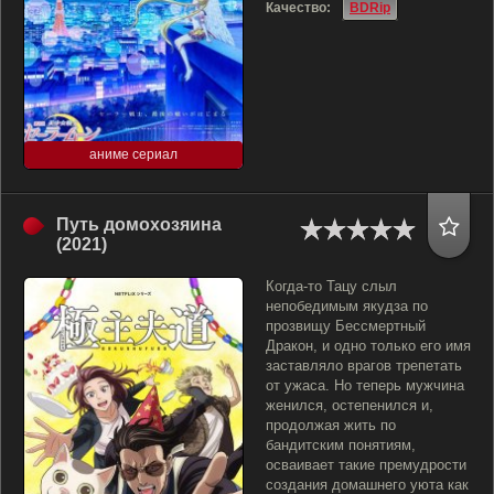
Качество:
BDRip
аниме сериал
Путь домохозяина
(2021)
Когда-то Тацу слыл
непобедимым якудза по
прозвищу Бессмертный
Дракон, и одно только его имя
заставляло врагов трепетать
от ужаса. Но теперь мужчина
женился, остепенился и,
продолжая жить по
бандитским понятиям,
осваивает такие премудрости
создания домашнего уюта как