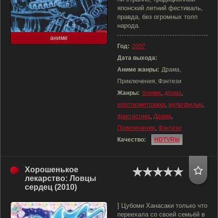
японский летний фестиваль,
правда, без огромных толп
народа.
аниме
Год:
2007
Дата выхода:
Аниме жанры:
Драма,
Приключения, Фэнтези
Жанры:
боевик
,
драма
,
короткометражка
,
мультфильм
,
фантастика
,
Драма
,
Приключения
,
Фэнтези
Качество:
HDTVRip
Хорошенькое
лекарство: Ловцы
сердец (2010)
] Цубоми Ханасаки только что
переехала со своей семьёй в