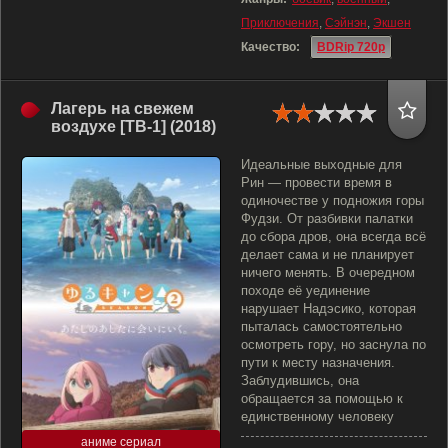
Приключения
,
Сэйнэн
,
Экшен
Качество:
BDRip 720p
Лагерь на свежем
воздухе [ТВ-1] (2018)
Идеальные выходные для
Рин — провести время в
одиночестве у подножия горы
Фудзи. От разбивки палатки
до сбора дров, она всегда всё
делает сама и не планирует
ничего менять. В очередном
походе её уединение
нарушает Надэсико, которая
пыталась самостоятельно
осмотреть гору, но заснула по
пути к месту назначения.
Заблудившись, она
обращается за помощью к
единственному человеку
аниме сериал