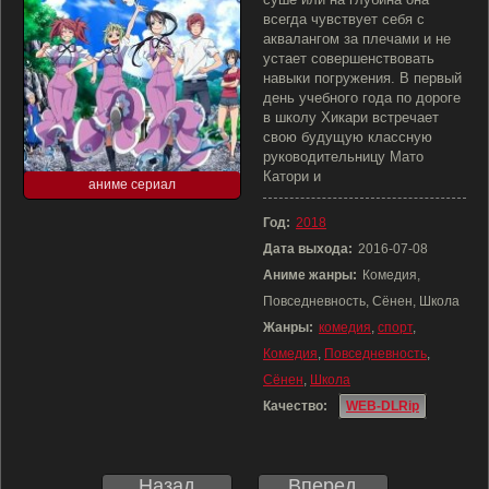
всегда чувствует себя с
аквалангом за плечами и не
устает совершенствовать
навыки погружения. В первый
день учебного года по дороге
в школу Хикари встречает
свою будущую классную
руководительницу Мато
Катори и
аниме сериал
Год:
2018
Дата выхода:
2016-07-08
Аниме жанры:
Комедия,
Повседневность, Сёнен, Школа
Жанры:
комедия
,
спорт
,
Комедия
,
Повседневность
,
Сёнен
,
Школа
Качество:
WEB-DLRip
Назад
Вперед