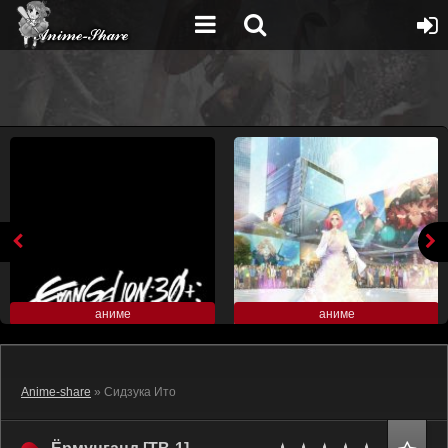
аниме
аниме
Anime-share
» Сидзука Ито