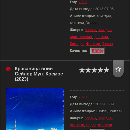
Год:
2013
Дата выхода:
2013-07-06
Аниме жанры:
Комедия,
Фэнтези, Экшен
Жанры:
боевик
,
комедия
,
приключения
,
фэнтези
,
Комедия
,
Фэнтези
,
Экшен
Качество:
BDRip
Красавица-воин
Сейлор Мун: Космос
(2023)
Год:
2023
Дата выхода:
2023-06-09
Аниме жанры:
Сёдзё, Фэнтези
Жанры:
боевик
,
комедия
,
фэнтези
,
Сёдзё
,
Фэнтези