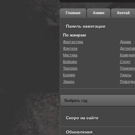
Главная
Аниме
Хентай
Панель навигации
По жанрам
Фантастика
Драма
Фэнтези
Детекти
Мистика
Комедия
Bukkake
Спорт
Триллер
Приключ
Боевик
Ужасы
Экшен
Повседн
Скоро на сайте
Обновления