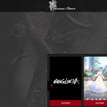
аниме
аниме