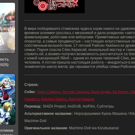
В мире победившего стимпанка чудеса науки никого не удивляю
времени алхимия срослась с механикой и дала рождение «авт
фамильярами, роботами или киборгами. Примитивные автоматы
оператор, а самые продвинутые – настоящие искусственные л
собственным волшебством. 17-летний Райсин Акабанэ из древн
семью. Парня спасла Сёко Карюсай, гениальный мастер и таин
служить ей, а взамен получил возможность рассчитаться за бл
с новой напарницей Яйей – одним из лучших творений Сёко, 
ность
человека. А потом пришла настоящая работа – внедриться в а
2025)
знаменитую школу магов, где скрывается убийца семьи Райсина
Страна:
Сейю:
Хиро Симоно
,
Хитоми Харада
,
Кана Асуми
,
Аи Каяно
,
Юк
Окамото
,
Дзёдзи Наката
,
Дзёдзи Накада
Перевод:
SHIZA Project, AniDUB, AniFilm, Субтитры
Альтернативное название:
Неразрушимая Кукла-Машина / Kikô 
Machine-Doll
Оригинальное название
Machine-Doll wa Kizutsukanai
иллионе