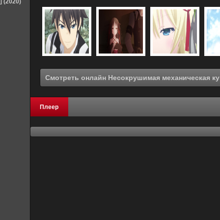
] (2020)
Плеер