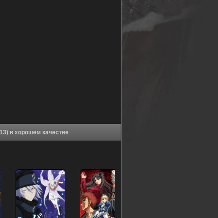
Аниме Несокрушимая механическая кукла (2013) в хорошем качестве