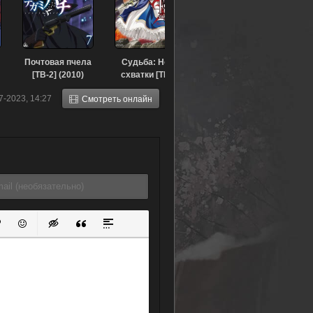
Почтовая пчела
Судьба: Ночь
[ТВ-2] (2010)
схватки [ТВ-1]
(2006)
7-2023, 14:27
Смотреть онлайн
ок
й список
ь ссылку
тавить защищенную ссылку
Вставить смайлик
Вставка скрытого текста
Вставка цитаты
Вставка спойлера