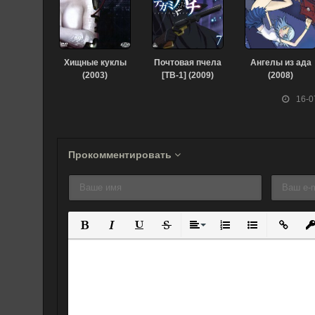
Хищные куклы
Почтовая пчела
Ангелы из ада
(2003)
[ТВ-1] (2009)
(2008)
16-0
Прокомментировать
Полужирный
Курсив
Подчеркнутый
Зачеркнутый
Выравнивание
Нумерованный спис
Маркированны
Вставит
Вс