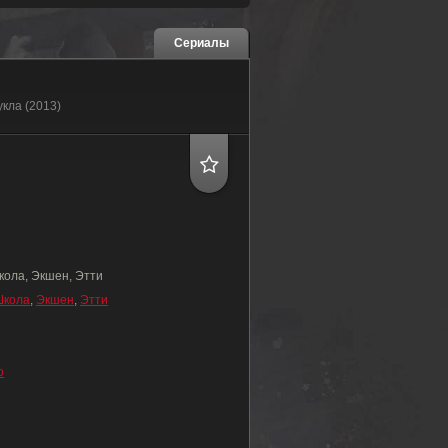
Сериалы
укла (2013)
кола, Экшен, Этти
Школа
,
Экшен
,
Этти
о