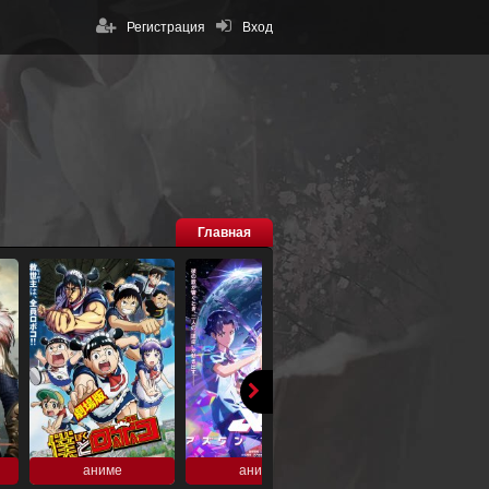
Регистрация
Вход
Главная
аниме
аниме
аниме