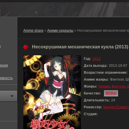
Anime-share
»
Аниме-сериалы
» Несокрушимая механическая к
в
Несокрушимая механическая кукла (2013)
Год:
2013
ения
Дата выхода:
2013-10-07
Возрастное ограничение:
евность
Аниме жанры:
Фэнтези, Ш
Жанры:
боевик
,
Фэнтези
,
Качество:
BDRip
Длительность:
24
Режиссёр:
Киндзи Ёсимот
Студия: