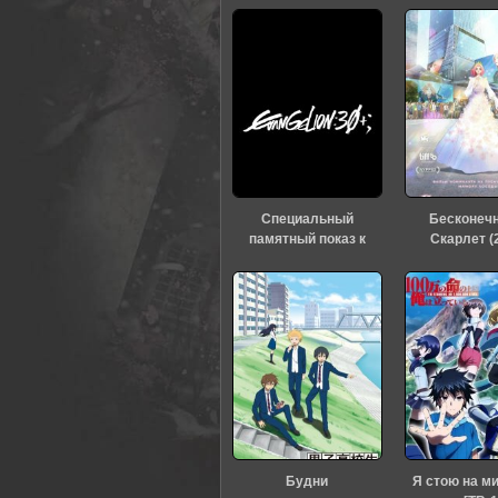
Специальный
Бесконеч
памятный показ к
Скарлет (
тридцатилетию
«Евангелиона» (2026)
Будни
Я стою на м