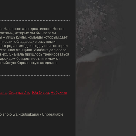
т. На пороге альтернативного Нового
оматам», которых мы бы назвали
 – лишь куклы, команды которым дает
ичности, обладающие разумом и
его рода оммёдзи в одну ночь потерял
ственная женщина. Акабанэ дал слово
изких. Сначала пришлось тренироваться
андроидом-бойцом, неотличимым от
нглийскую Королевскую академию,
.
ана
,
Сидзука Ито
,
Юи Огура
,
Нобухико
shôjo wa kizutsukanai / Unbreakable