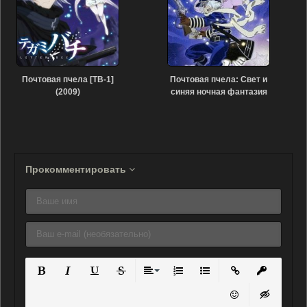
Почтовая пчела [ТВ-1]
Почтовая пчела: Свет и
(2009)
синяя ночная фантазия
(2008)
Прокомментировать
Полужирный
Курсив
Подчеркнутый
Зачеркнутый
Выравнивание
Нумерованный список
Маркированный списо
Вставить ссылку
Вставить 