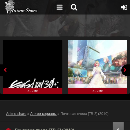
аниме
аниме
Anime-share
»
Аниме-сериалы
» Почтовая пчела [ТВ-2] (2010)