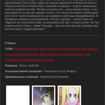
назначению Гош Суэйд, один из лучших курьеров «пчелиной почты».
Перед этим Лаг потерял мать, причем он уверен – в деле замешаны
агенты правительства. Теперь отыскать ее – цель жизни парня, и он,
рассудив не по-детски здраво, понял, что лишь почтовая служба дает
для этого такие возможности, как оружие и свобода передвижения. И
пускай до звания полноправной «пчелы» далеко – юный Сиин не
обделен ни способностями, ни решимостью. Вот только успеет ли Лаг
подняться в «Улье» - доме Гильдии – достаточно высоко, прежде чем
его постигнет судьба матери?
Страна:
Сейю:
Миюки Савасиро
,
Аюми Фудзимура
,
Наоми Нагасава
,
Хисаёси
Суганума
,
Даисукэ Кисио
,
Дзюн Фукуяма
,
Кацуюки Конъиси
,
Ами
Косимидзу
,
Нана Мидзуки
,
Юи Хориэ
Перевод:
Shina, AniDUB
Альтернативное название:
Пчелиная почта: Реверс
Оригинальное название
Tegami Bachi Reverse