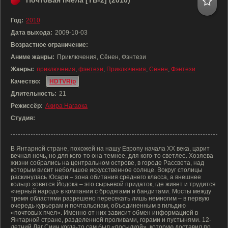
Почтовая пчела [ТВ-2] (2010)
Год:
2010
Дата выхода:
2009-10-03
Возрастное ограничение:
Аниме жанры:
Приключения, Сёнен, Фэнтези
Жанры:
приключения
,
фэнтези
,
Приключения
,
Сёнен
,
Фэнтези
Качество:
HDTVRip
Длительность:
21
Режиссёр:
Акира Нагаока
Студия:
В Янтарной стране, похожей на нашу Европу начала XX века, царит
вечная ночь, но для кого-то она темнее, для кого-то светлее. Хозяева
жизни собрались на центральном острове, в городе Рассвета, над
которым висит небольшое искусственное солнце. Вокруг столицы
раскинулась Юсари – зона обитания среднего класса, а внешнее
кольцо зовется Йодока – это сырьевой придаток, где живет и трудится
«черный народ» в компании с бродягами и бандитами. Мосты между
тремя областями разрешено пересекать лишь немногим – в первую
очередь курьерам и почтальонам, объединенным в гильдию
«почтовых пчел». Именно от них зависит обмен информацией в
Янтарной стране, разделенной проливами, горами и пустынями. 12-
летний Лаг Сиин когда-то сам был «посылкой», которую доставил по