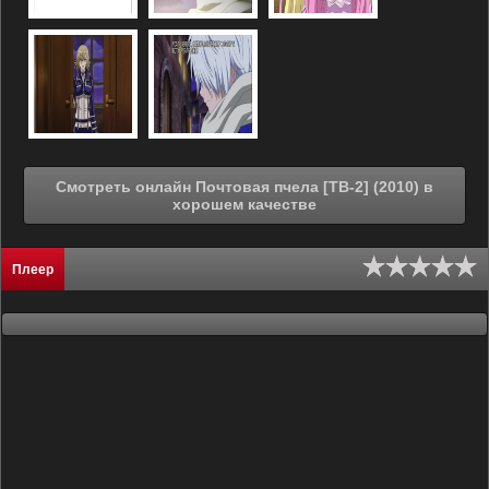
Смотреть онлайн Почтовая пчела [ТВ-2] (2010) в
хорошем качестве
Плеер