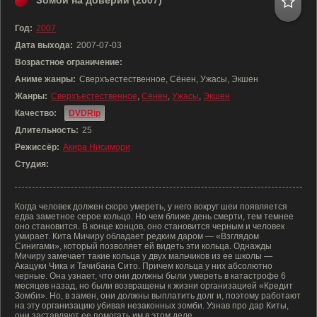
Зомби на доверии (2007)
Год:
2007
Дата выхода:
2007-07-03
Возрастное ограничение:
Аниме жанры:
Сверхъестественное, Сёнен, Ужасы, Экшен
Жанры:
Сверхъестественное
,
Сёнен
,
Ужасы
,
Экшен
Качество:
DVDRip
Длительность:
25
Режиссёр:
Акира Нисимори
Студия:
Когда человек должен скоро умереть, у него вокруг шеи появляется
едва заметное серое кольцо. Но чем ближе день смерти, тем темнее
оно становится. В конце концов, оно становится черным и человек
умирает. Кита Мичиру обладает редким даром — «Взглядом
Синигами», который позволяет ей видеть эти кольца. Однажды
Мичиру замечает такие кольца у двух мальчиков из ее школы —
Акацуки Чика и Тачибана Сито. Причем кольца у них абсолютно
черные. Она узнает, что они должны были умереть в катастрофе 6
месяцев назад, но были возвращены к жизни организацией «Кредит
Зомби». Но, в замен, они должны выплатить долг и, поэтому работают
на эту организацию убивая незаконных зомби. Узнав про дар Киты,
они заставляют ее помогать им в этом деле.