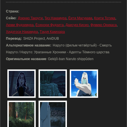
Страна:
Сейю:
Дзюнко Такэути
,
Тиэ Накамура
,
Ёити Масукава
,
Коити Тотика
,
Аюми Фудзимура
,
Ёсинори Фудзита
,
Даисукэ Кисио
,
Фумико Орикаса
,
Хидэтоси Накамура
,
Тэцуя Какихара
Перевод:
SHIZA Project, AniDUB
Альтернативное название:
Наруто (фильм четвёртый) - Смерть
Наруто / Наруто: Ураганные Хроники - Адепты Тёмного царства
Оригинальное название
Gekijô-ban Naruto shippûden