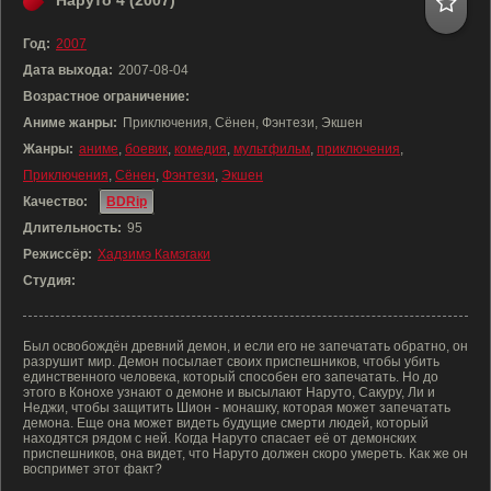
Наруто 4 (2007)
Год:
2007
Дата выхода:
2007-08-04
Возрастное ограничение:
Аниме жанры:
Приключения, Сёнен, Фэнтези, Экшен
Жанры:
аниме
,
боевик
,
комедия
,
мультфильм
,
приключения
,
Приключения
,
Сёнен
,
Фэнтези
,
Экшен
Качество:
BDRip
Длительность:
95
Режиссёр:
Хадзимэ Камэгаки
Студия:
Был освобождён древний демон, и если его не запечатать обратно, он
разрушит мир. Демон посылает своих приспешников, чтобы убить
единственного человека, который способен его запечатать. Но до
этого в Конохе узнают о демоне и высылают Наруто, Сакуру, Ли и
Неджи, чтобы защитить Шион - монашку, которая может запечатать
демона. Еще она может видеть будущие смерти людей, который
находятся рядом с ней. Когда Наруто спасает её от демонских
приспешников, она видет, что Наруто должен скоро умереть. Как же он
воспримет этот факт?