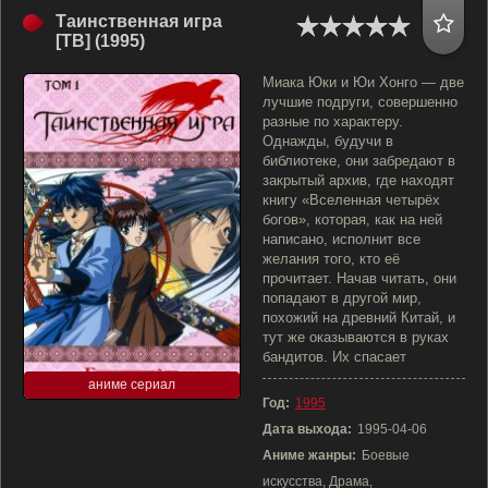
Таинственная игра
[ТВ] (1995)
Миака Юки и Юи Хонго — две
лучшие подруги, совершенно
разные по характеру.
Однажды, будучи в
библиотеке, они забредают в
закрытый архив, где находят
книгу «Вселенная четырёх
богов», которая, как на ней
написано, исполнит все
желания того, кто её
прочитает. Начав читать, они
попадают в другой мир,
похожий на древний Китай, и
тут же оказываются в руках
бандитов. Их спасает
аниме сериал
Год:
1995
Дата выхода:
1995-04-06
Аниме жанры:
Боевые
искусства, Драма,