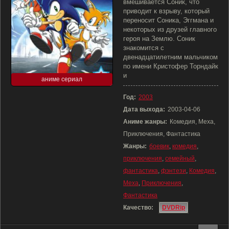
вмешивается Соник, что
приводит к взрыву, который
переносит Соника, Эггмана и
некоторых из друзей главного
героя на Землю. Соник
знакомится с
двенадцатилетним мальчиком
по имени Кристофер Торндайк
и
аниме сериал
Год:
2003
Дата выхода:
2003-04-06
Аниме жанры:
Комедия, Меха,
Приключения, Фантастика
Жанры:
боевик
,
комедия
,
приключения
,
семейный
,
фантастика
,
фэнтези
,
Комедия
,
Меха
,
Приключения
,
Фантастика
Качество:
DVDRip