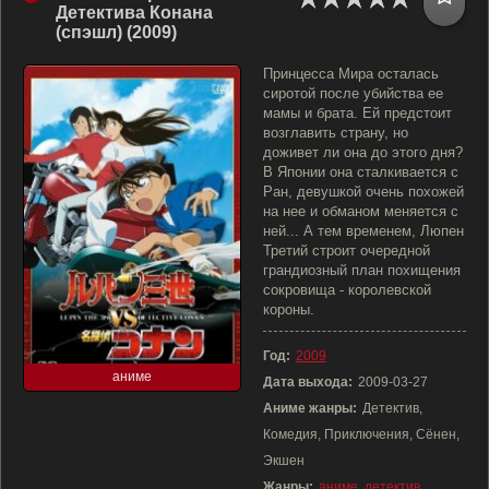
Детектива Конана
(спэшл) (2009)
Принцесса Мира осталась
сиротой после убийства ее
мамы и брата. Ей предстоит
возглавить страну, но
доживет ли она до этого дня?
В Японии она сталкивается с
Ран, девушкой очень похожей
на нее и обманом меняется с
ней... А тем временем, Люпен
Третий строит очередной
грандиозный план похищения
сокровища - королевской
короны.
Год:
2009
аниме
Дата выхода:
2009-03-27
Аниме жанры:
Детектив,
Комедия, Приключения, Сёнен,
Экшен
Жанры:
аниме
,
детектив
,