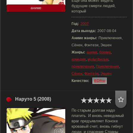
Еще она может видеть
будущие смерти людей,
аниме
который
Год:
2007
Дата выхода:
2007-08-04
Аниме жанры:
Приключения,
Сёнен, Фэнтези, Экшен
Жанры:
аниме
,
боевик
,
комедия
,
мультфильм
,
приключения
,
Приключения
,
Сёнен
,
Фэнтези
,
Экшен
Качество:
BDRip
Наруто 5 (2008)
По старым долгам надо
платить. И вновь неведомый
враг предъявляет Конохе
кровавый счет, вновь гибнут
люди, и спасение Страны