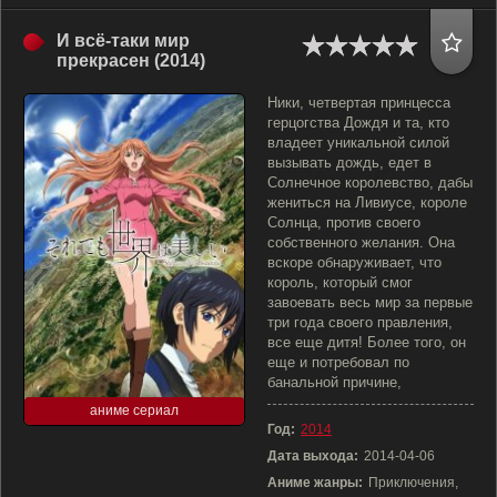
И всё-таки мир
прекрасен (2014)
Ники, четвертая принцесса
герцогства Дождя и та, кто
владеет уникальной силой
вызывать дождь, едет в
Солнечное королевство, дабы
жениться на Ливиусе, короле
Солнца, против своего
собственного желания. Она
вскоре обнаруживает, что
король, который смог
завоевать весь мир за первые
три года своего правления,
все еще дитя! Более того, он
еще и потребовал по
банальной причине,
аниме сериал
Год:
2014
Дата выхода:
2014-04-06
Аниме жанры:
Приключения,