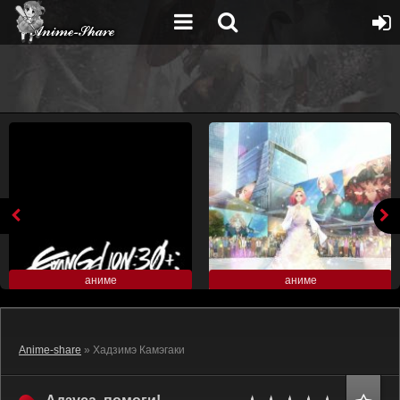
аниме
аниме
Anime-share
» Хадзимэ Камэгаки