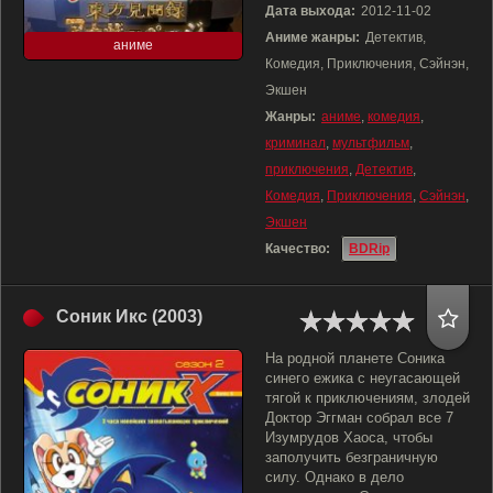
Дата выхода:
2012-11-02
Аниме жанры:
Детектив,
аниме
Комедия, Приключения, Сэйнэн,
Экшен
Жанры:
аниме
,
комедия
,
криминал
,
мультфильм
,
приключения
,
Детектив
,
Комедия
,
Приключения
,
Сэйнэн
,
Экшен
Качество:
BDRip
Соник Икс (2003)
На родной планете Соника
синего ежика с неугасающей
тягой к приключениям, злодей
Доктор Эггман собрал все 7
Изумрудов Хаоса, чтобы
заполучить безграничную
силу. Однако в дело