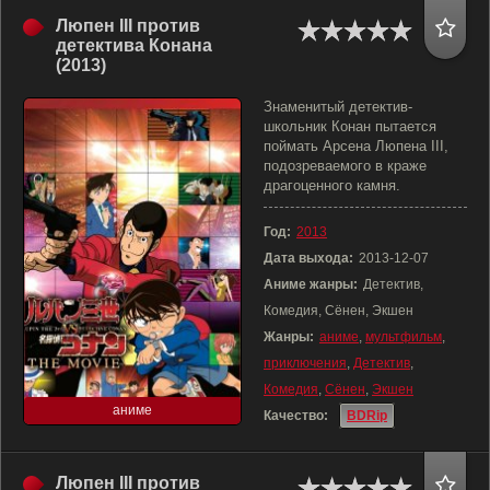
Люпен III против
детектива Конана
(2013)
Знаменитый детектив-
школьник Конан пытается
поймать Арсена Люпена III,
подозреваемого в краже
драгоценного камня.
Год:
2013
Дата выхода:
2013-12-07
Аниме жанры:
Детектив,
Комедия, Сёнен, Экшен
Жанры:
аниме
,
мультфильм
,
приключения
,
Детектив
,
Комедия
,
Сёнен
,
Экшен
аниме
Качество:
BDRip
Люпен III против