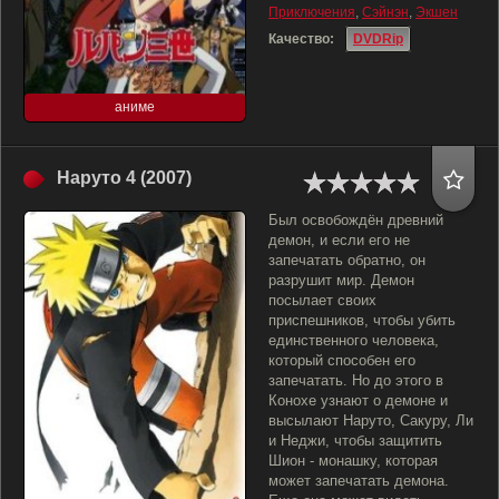
Приключения
,
Сэйнэн
,
Экшен
Качество:
DVDRip
аниме
Наруто 4 (2007)
Был освобождён древний
демон, и если его не
запечатать обратно, он
разрушит мир. Демон
посылает своих
приспешников, чтобы убить
единственного человека,
который способен его
запечатать. Но до этого в
Конохе узнают о демоне и
высылают Наруто, Сакуру, Ли
и Неджи, чтобы защитить
Шион - монашку, которая
может запечатать демона.