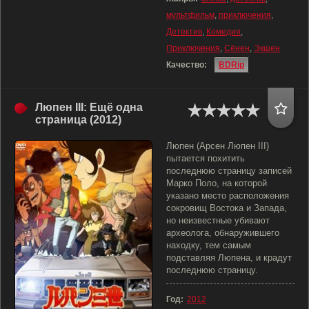
мультфильм
,
приключения
,
Детектив
,
Комедия
,
Приключения
,
Сёнен
,
Экшен
Качество:
BDRip
Люпен III: Ещё одна
страница (2012)
Люпен (Арсен Люпен III)
пытается похитить
последнюю страницу записей
Марко Поло, на которой
указано место расположения
сокровищ Востока и Запада,
но неизвестные убивают
археолога, обнаружившего
находку, тем самым
подставляя Люпена, и крадут
последнюю страницу.
Год:
2012