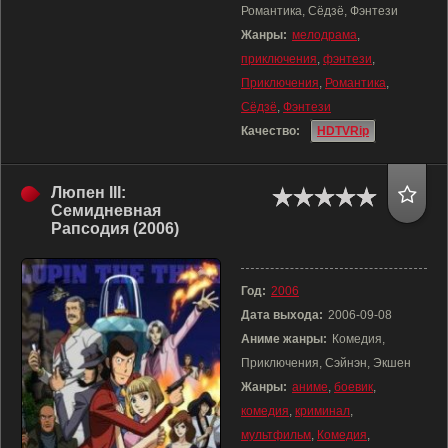
Романтика, Сёдзё, Фэнтези
Жанры:
мелодрама
,
приключения
,
фэнтези
,
Приключения
,
Романтика
,
Сёдзё
,
Фэнтези
Качество:
HDTVRip
Люпен III:
Семидневная
Рапсодия (2006)
Год:
2006
Дата выхода:
2006-09-08
Аниме жанры:
Комедия,
Приключения, Сэйнэн, Экшен
Жанры:
аниме
,
боевик
,
комедия
,
криминал
,
мультфильм
,
Комедия
,