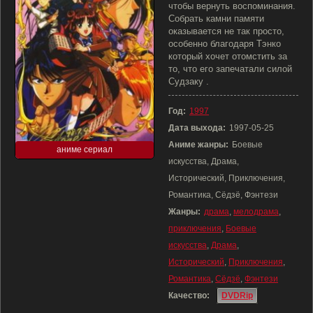
чтобы вернуть воспоминания.
Собрать камни памяти
оказывается не так просто,
особенно благодаря Тэнко
который хочет отомстить за
то, что его запечатали силой
Судзаку .
Год:
1997
Дата выхода:
1997-05-25
Аниме жанры:
Боевые
аниме сериал
искусства, Драма,
Исторический, Приключения,
Романтика, Сёдзё, Фэнтези
Жанры:
драма
,
мелодрама
,
приключения
,
Боевые
искусства
,
Драма
,
Исторический
,
Приключения
,
Романтика
,
Сёдзё
,
Фэнтези
Качество:
DVDRip