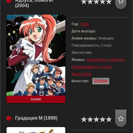
Адзуса, помоги!
(2004)
Год:
2004
Дата выхода:
Аниме жанры:
Комедия,
Повседневность, Спорт,
Фантастика
Жанры:
мультфильм
,
Комедия
,
Повседневность
,
Спорт
,
Фантастика
Качество:
DVDRip
аниме
Градация М (1999)