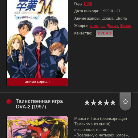
Год:
1999
Дата выхода:
1999-01-21
Аниме жанры:
Драма, Школа
Жанры:
комедия
,
Драма
,
Школа
Качество:
DVDRip
аниме сериал
Таинственная игра
OVA-2 (1997)
Миака и Така (реинкарнация
Тамахомэ из книги)
возвращаются во
«Вселенную четырёх богов»,