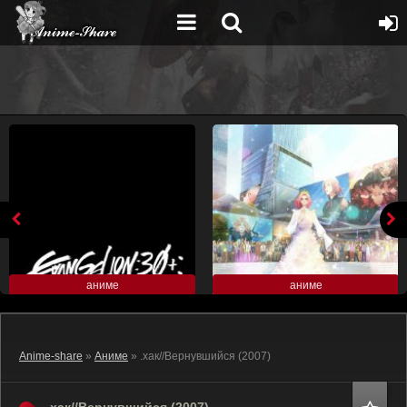
аниме
аниме
Anime-share
»
Аниме
» .хак//Вернувшийся (2007)