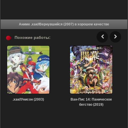
Аниме .хак//Вернувшийся (2007) в хорошем качестве
Похожие работы:
.хак//Унисон (2003)
Ван-Пис 14: Паническое
бегство (2019)