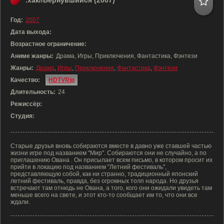
.хак//Вернувшийся (2007)
Год:
2007
Дата выхода:
Возрастное ограничение:
Аниме жанры:
Драма, Игры, Приключения, Фантастика, Фэнтези
Жанры:
Драма
,
Игры
,
Приключения
,
Фантастика
,
Фэнтези
Качество:
HDTVRip
Длительность:
24
Режиссёр:
Студия:
Старые друзья вновь собираются вместе в давно уже ставшей частью
жизни игре под названием "Мир". Собираются они не случайно, а по
приглашению Ована . Он присылает всем письмо, в котором просит их
прийти в локацию под названием "Летний фестиваль",
представляющую собой, как ни странно, традиционный японский
летний фестиваль, правда, без огромных толп народа. Но друзья
встречают там отнюдь не Ована, а того, кого они ожидали увидеть там
меньше всего на свете, и этот кто-то сообщает им то, что они все
ждали.