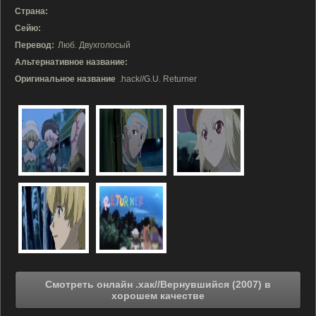
Страна:
Сейю:
Перевод:
Люб. Двухголосый
Альтернативное название:
Оригинальное название
.hack//G.U. Returner
Смотреть онлайн .хак//Вернувшийся (2007) в
хорошем качестве