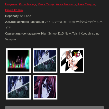
Нодзима
,
Риса Танэда
,
Маая Утида
,
Аяна Такэтацу
,
Аянэ Сакура
,
Рикия Кояма
Перевод:
AniLane
Альтернативное название:
ハイスクールDxD New 停止教室のヴァンパ
イア
Оригинальное название
High School DxD New: Teishi Kyoushitsu no
Vampire