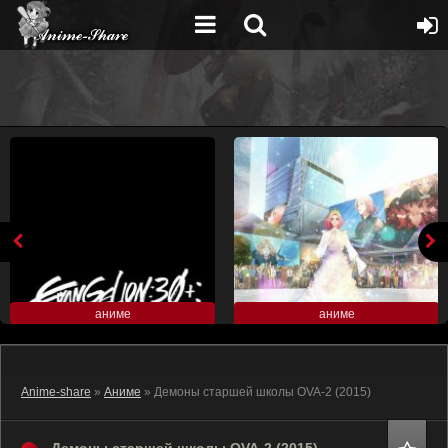
аниме
аниме
Anime-share
»
Аниме
» Демоны старшей школы OVA-2 (2015)