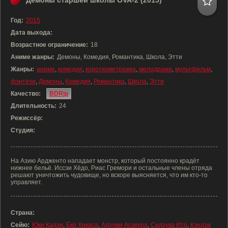
Демоны старшей школы OVA-2 (2015)
Год:
2015
Дата выхода:
Возрастное ограничение:
18
Аниме жанры:
Демоны, Комедия, Романтика, Школа, Этти
Жанры:
аниме
,
комедия
,
короткометражка
,
мелодрама
,
мультфильм
,
фэнтези
,
Демоны
,
Комедия
,
Романтика
,
Школа
,
Этти
Качество:
BDRip
Длительность:
24
Режиссёр:
Студия:
На Азию Ардженто нападает монстр, который постоянно крадёт
нижнее бельё. Иссэи Хёдо, Риас Гремори и остальные члены отряда
решают уничтожить чудовище, но вскоре выясняется, что им кто-то
управляет.
Страна:
Сейю:
Юки Кадзи
,
Ёко Хикаса
,
Адзуми Асакура
,
Сидзука Ито
,
Кэндзи