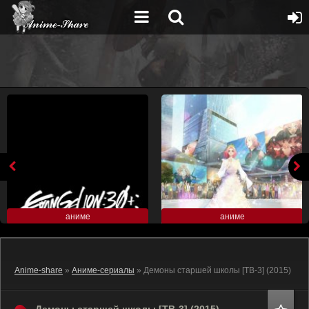
аниме
аниме
Anime-share
»
Аниме-сериалы
» Демоны старшей школы [ТВ-3] (2015)