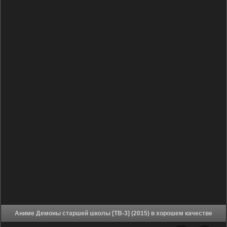
Аниме Демоны старшей школы [ТВ-3] (2015) в хорошем качестве