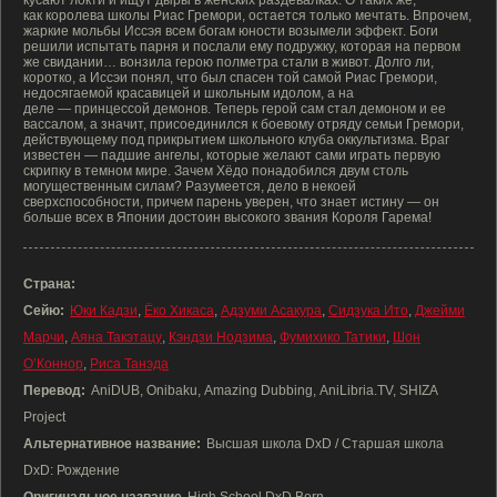
кусают локти и ищут дыры в женских раздевалках. О таких же,
как королева школы Риас Гремори, остается только мечтать. Впрочем,
жаркие мольбы Иссэя всем богам юности возымели эффект. Боги
решили испытать парня и послали ему подружку, которая на первом
же свидании… вонзила герою полметра стали в живот. Долго ли,
коротко, а Иссэи понял, что был спасен той самой Риас Гремори,
недосягаемой красавицей и школьным идолом, а на
деле — принцессой демонов. Теперь герой сам стал демоном и ее
вассалом, а значит, присоединился к боевому отряду семьи Гремори,
действующему под прикрытием школьного клуба оккультизма. Враг
известен — падшие ангелы, которые желают сами играть первую
скрипку в темном мире. Зачем Хёдо понадобился двум столь
могущественным силам? Разумеется, дело в некоей
сверхспособности, причем парень уверен, что знает истину — он
больше всех в Японии достоин высокого звания Короля Гарема!
Страна:
Сейю:
Юки Кадзи
,
Ёко Хикаса
,
Адзуми Асакура
,
Сидзука Ито
,
Джейми
Марчи
,
Аяна Такэтацу
,
Кэндзи Нодзима
,
Фумихико Татики
,
Шон
О’Коннор
,
Риса Танэда
Перевод:
AniDUB, Onibaku, Amazing Dubbing, AniLibria.TV, SHIZA
Project
Альтернативное название:
Высшая школа DxD / Старшая школа
DxD: Рождение