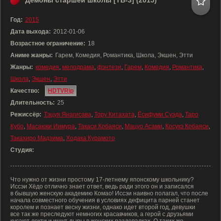
Демоны старшей школы [ТВ-3] (2015)
Год:
2015
Дата выхода:
2012-01-06
Возрастное ограничение:
18
Аниме жанры:
Гарем, Комедия, Романтика, Школа, Экшен, Этти
Жанры:
комедия
,
мелодрама
,
фэнтези
,
Гарем
,
Комедия
,
Романтика
,
Школа
,
Экшен
,
Этти
Качество:
HDTVRip
Длительность:
25
Режиссёр:
Тэцуя Янагисава
,
Тору Китахата
,
Ёсифуми Суэда
,
Таро
Кубо
,
Масаюки Иимура
,
Такаси Кобаяси
,
Мацуо Асами
,
Косукэ Кобаяси
,
Такахиро Мадзима
,
Ходака Курамото
Студия:
Что нужно от жизни простому 17-летнему японскому школьнику?
Иссэи Хёдо отлично знает ответ, ведь ради этого он и записался
в бывшую женскую академию Комао! Иссэи наивно полагал, что после
начала совместного обучения в условиях дефицита парней станет
королем и познает весну жизни, однако идет второй год, девушки
все так же преследуют немногих красавчиков, а герой с друзьями