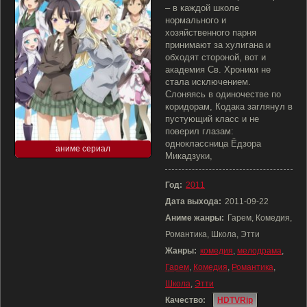
– в каждой школе
нормального и
хозяйственного парня
принимают за хулигана и
обходят стороной, вот и
академия Св. Хроники не
стала исключением.
Слоняясь в одиночестве по
коридорам, Кодака заглянул в
пустующий класс и не
поверил глазам:
одноклассница Ёдзора
аниме сериал
Микадзуки,
Год:
2011
Дата выхода:
2011-09-22
Аниме жанры:
Гарем, Комедия,
Романтика, Школа, Этти
Жанры:
комедия
,
мелодрама
,
Гарем
,
Комедия
,
Романтика
,
Школа
,
Этти
Качество:
HDTVRip