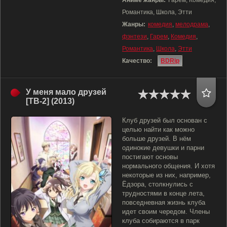
Аниме жанры:
Гарем, Комедия,
Романтика, Школа, Этти
Жанры:
комедия
,
мелодрама
,
фэнтези
,
Гарем
,
Комедия
,
Романтика
,
Школа
,
Этти
Качество:
BDRip
У меня мало друзей
[ТВ-2] (2013)
Клуб друзей был основан с
целью найти как можно
больше друзей. В нём
одинокие девушки и парни
постигают основы
нормального общения. И хотя
некоторые из них, например,
Ёдзора, столкнулись с
трудностями в конце лета,
повседневная жизнь клуба
идет своим чередом. Члены
клуба собираются в парк