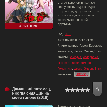
станет королем и познает
весну жизни, однако идет
второй год, девушки все так
же преследуют немногих
красавчиков, а герой с
друзьями
аниме сериал
Год:
2013
Дата выхода:
2012-01-06
Аниме жанры:
Гарем, Комедия,
Романтика, Школа, Экшен, Этти
Жанры:
комедия
,
мелодрама
,
фэнтези
,
Гарем
,
Комедия
,
Романтика
,
Школа
,
Экшен
,
Этти
Качество:
HDTVRip
Домашний питомец,
иногда сидящий на
моей голове (2019)
Застенчивый писатель