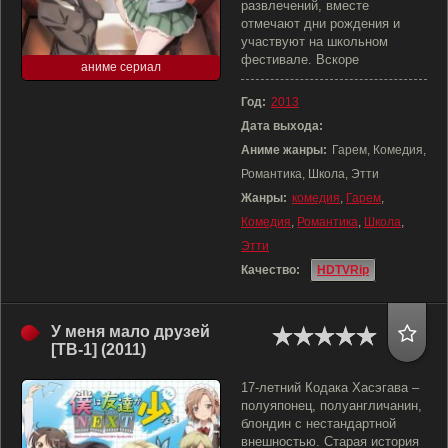
развлечений, вместе
отмечают дни рождения и
участвуют на школьном
фестивале. Вскоре
аниме сериал
Год:
2013
Дата выхода:
Аниме жанры:
Гарем, Комедия,
Романтика, Школа, Этти
Жанры:
комедия
,
Гарем
,
Комедия
,
Романтика
,
Школа
,
Этти
Качество:
HDTVRip
У меня мало друзей
[ТВ-1] (2011)
17-летний Кодака Хасэгава –
полуяпонец, полуангличанин,
блондин с нестандартной
внешностью. Старая история