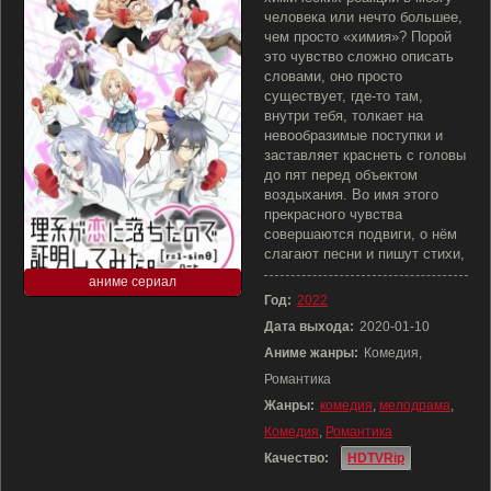
человека или нечто большее,
чем просто «химия»? Порой
это чувство сложно описать
словами, оно просто
существует, где-то там,
внутри тебя, толкает на
невообразимые поступки и
заставляет краснеть с головы
до пят перед объектом
воздыхания. Во имя этого
прекрасного чувства
совершаются подвиги, о нём
слагают песни и пишут стихи,
аниме сериал
Год:
2022
Дата выхода:
2020-01-10
Аниме жанры:
Комедия,
Романтика
Жанры:
комедия
,
мелодрама
,
Комедия
,
Романтика
Качество:
HDTVRip