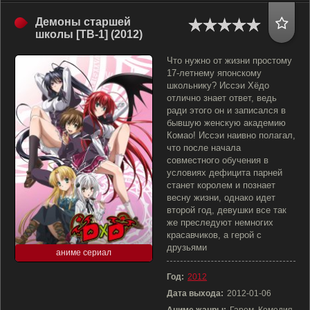
Демоны старшей
школы [ТВ-1] (2012)
Что нужно от жизни простому
17-летнему японскому
школьнику? Иссэи Хёдо
отлично знает ответ, ведь
ради этого он и записался в
бывшую женскую академию
Комао! Иссэи наивно полагал,
что после начала
совместного обучения в
условиях дефицита парней
станет королем и познает
весну жизни, однако идет
второй год, девушки все так
же преследуют немногих
красавчиков, а герой с
друзьями
аниме сериал
Год:
2012
Дата выхода:
2012-01-06