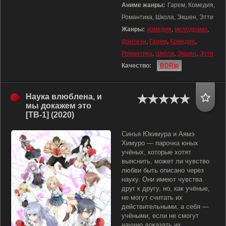
Аниме жанры:
Гарем, Комедия,
Романтика, Школа, Экшен, Этти
Жанры:
комедия
,
мелодрама
,
фэнтези
,
Гарем
,
Комедия
,
Романтика
,
Школа
,
Экшен
,
Этти
Качество:
BDRip
Наука влюблена, и
мы докажем это
[ТВ-1] (2020)
Синъя Юкимура и Аямэ
Химуро — парочка юных
учёных, которые хотят
выяснить, может ли чувство
любви быть описано через
науку. Они имеют чувства
друг к другу, но, как учёные,
не могут считать их
действительными, а себя —
учёными, если не смогут
научно доказать их