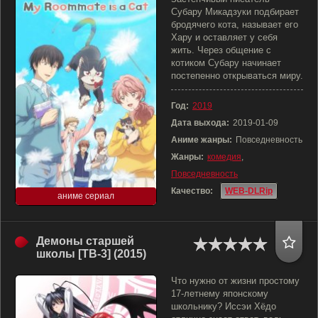
Субару Микадзуки подбирает
бродячего кота, называет его
Хару и оставляет у себя
жить. Через общение с
котиком Субару начинает
постепенно открываться миру.
Год:
2019
Дата выхода:
2019-01-09
Аниме жанры:
Повседневность
Жанры:
комедия
,
Повседневность
Качество:
WEB-DLRip
аниме сериал
Демоны старшей
школы [ТВ-3] (2015)
Что нужно от жизни простому
17-летнему японскому
школьнику? Иссэи Хёдо