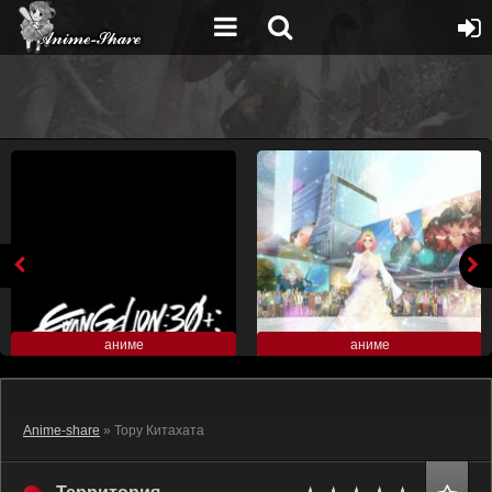
аниме
аниме
Anime-share
» Тору Китахата