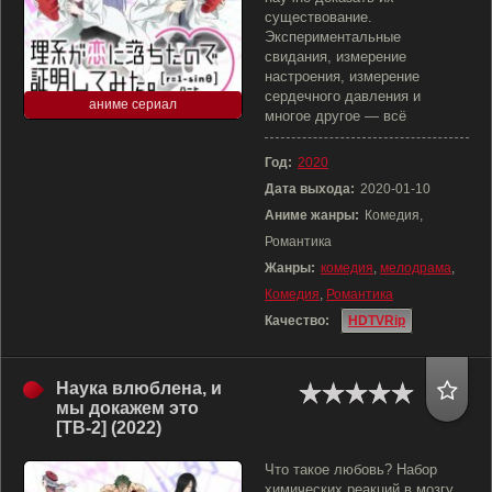
существование.
Экспериментальные
свидания, измерение
настроения, измерение
сердечного давления и
аниме сериал
многое другое — всё
Год:
2020
Дата выхода:
2020-01-10
Аниме жанры:
Комедия,
Романтика
Жанры:
комедия
,
мелодрама
,
Комедия
,
Романтика
Качество:
HDTVRip
Наука влюблена, и
мы докажем это
[ТВ-2] (2022)
Что такое любовь? Набор
химических реакций в мозгу