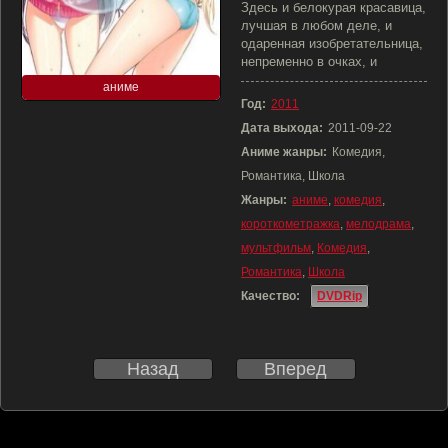
Здесь и белокурая красавица,
лучшая в любом деле, и
одаренная изобретательница,
непременно в очках, и
аниме
Год:
2011
Дата выхода:
2011-09-22
Аниме жанры:
Комедия,
Романтика, Школа
Жанры:
аниме
,
комедия
,
короткометражка
,
мелодрама
,
мультфильм
,
Комедия
,
Романтика
,
Школа
Качество:
DVDRip
Назад
Вперед