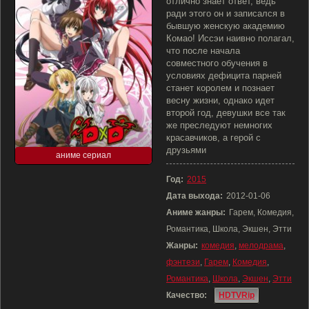
отлично знает ответ, ведь
ради этого он и записался в
бывшую женскую академию
Комао! Иссэи наивно полагал,
что после начала
совместного обучения в
условиях дефицита парней
станет королем и познает
весну жизни, однако идет
второй год, девушки все так
же преследуют немногих
красавчиков, а герой с
друзьями
аниме сериал
Год:
2015
Дата выхода:
2012-01-06
Аниме жанры:
Гарем, Комедия,
Романтика, Школа, Экшен, Этти
Жанры:
комедия
,
мелодрама
,
фэнтези
,
Гарем
,
Комедия
,
Романтика
,
Школа
,
Экшен
,
Этти
Качество:
HDTVRip