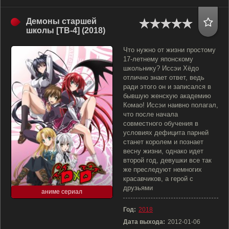
Демоны старшей
школы [ТВ-4] (2018)
Что нужно от жизни простому
17-летнему японскому
школьнику? Иссэи Хёдо
отлично знает ответ, ведь
ради этого он и записался в
бывшую женскую академию
Комао! Иссэи наивно полагал,
что после начала
совместного обучения в
условиях дефицита парней
станет королем и познает
весну жизни, однако идет
второй год, девушки все так
же преследуют немногих
красавчиков, а герой с
друзьями
аниме сериал
Год:
2018
Дата выхода:
2012-01-06