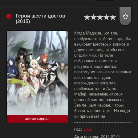
Герои шести цветов
(2015)
Когда Маджин, бог зла,
пробуждается, богиня судьбы
выбирает шестерых воинов и
дарует им силу, чтобы они
спасли мир. На теле
избранных появляется
рисунок в виде цветка,
поэтому их называют героями
шести цветов. День
возрождения бога зла
приближается, и Адлет
Майер, называющий себя
сильнейшим человеком на
Земле, был избран, чтобы
бросить вызов тьме. Но когда
он прибывает на
аниме сериал
Год:
2015
Дата выхода:
2015-07-04