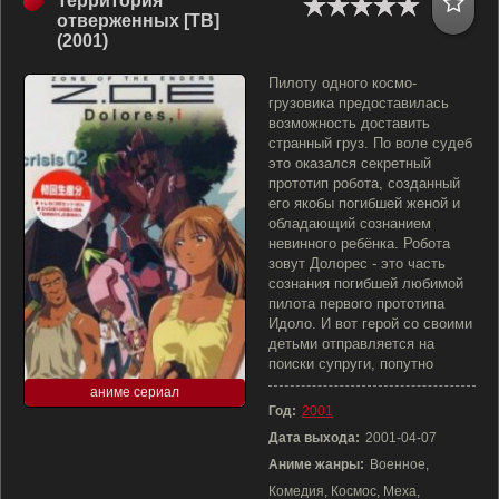
Территория
отверженных [ТВ]
(2001)
Пилоту одного космо-
грузовика предоставилась
возможность доставить
странный груз. По воле судеб
это оказался секретный
прототип робота, созданный
его якобы погибшей женой и
обладающий сознанием
невинного ребёнка. Робота
зовут Долорес - это часть
сознания погибшей любимой
пилота первого прототипа
Идоло. И вот герой со своими
детьми отправляется на
поиски супруги, попутно
аниме сериал
Год:
2001
Дата выхода:
2001-04-07
Аниме жанры:
Военное,
Комедия, Космос, Меха,