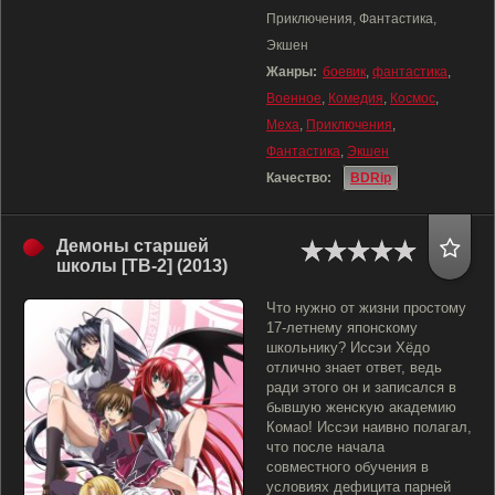
Приключения, Фантастика,
Экшен
Жанры:
боевик
,
фантастика
,
Военное
,
Комедия
,
Космос
,
Меха
,
Приключения
,
Фантастика
,
Экшен
Качество:
BDRip
Демоны старшей
школы [ТВ-2] (2013)
Что нужно от жизни простому
17-летнему японскому
школьнику? Иссэи Хёдо
отлично знает ответ, ведь
ради этого он и записался в
бывшую женскую академию
Комао! Иссэи наивно полагал,
что после начала
совместного обучения в
условиях дефицита парней