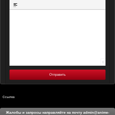
Вставка ц
Вставка спойлера
0
Отправить
Ссылка
Жалобы и запросы направляйте на почту
admin@anime-