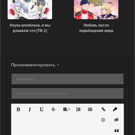
Наука влюблена, и мы
Любовь после
докажем это [ТВ-2]
порабощения мира
(2022)
(2022)
Прокомментировать
Полужирный
Курсив
Подчеркнутый
Зачеркнутый
Выравнивание
Нумерованный список
Маркированный списо
Вставить ссылку
Вставить 
Вставить смайли
Вставка ск