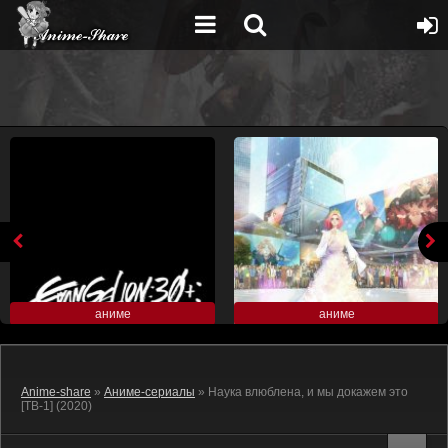
аниме
аниме
Anime-share
»
Аниме-сериалы
» Наука влюблена, и мы докажем это
[ТВ-1] (2020)