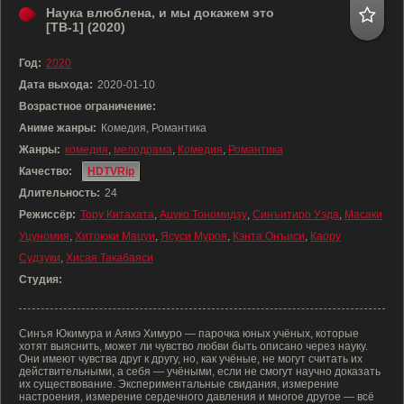
Наука влюблена, и мы докажем это
[ТВ-1] (2020)
Год:
2020
Дата выхода:
2020-01-10
Возрастное ограничение:
Аниме жанры:
Комедия, Романтика
Жанры:
комедия
,
мелодрама
,
Комедия
,
Романтика
Качество:
HDTVRip
Длительность:
24
Режиссёр:
Тору Китахата
,
Ацуко Тономидзу
,
Синъитиро Уэда
,
Масаки
Уцуномия
,
Хитоюки Мацуи
,
Ясуси Муроя
,
Кэнта Онъиси
,
Каору
Судзуки
,
Хисая Такабаяси
Студия:
Синъя Юкимура и Аямэ Химуро — парочка юных учёных, которые
хотят выяснить, может ли чувство любви быть описано через науку.
Они имеют чувства друг к другу, но, как учёные, не могут считать их
действительными, а себя — учёными, если не смогут научно доказать
их существование. Экспериментальные свидания, измерение
настроения, измерение сердечного давления и многое другое — всё