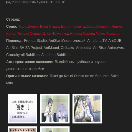
ради неоспоримых доказательств!
Страна:
Сейю:
Тара Джейн
,
Юма Утида
,
Билли Каметц
,
Сора Амамия
,
Нацуко
Хара
,
Рётаро Окиаю
,
Дзюн Фукусима
,
Нитика Омори
,
Момо Асакура
Перевод:
Fronda Studio, AniStar Многоголосый, AniLibria.TV, AniDUB,
AniStar, SHIZA Project, AniMaunt, Onibaku, Animedia, AniRise, AnimeVost,
Crunchyroll.Subtitles, AniLibria.Subtitles
Альтернативное название:
Влюблённые учёные и научное
доказательство любви
Оригинальное название
Rikei ga Koi ni Ochita no de Shoumei Shite
Mita.