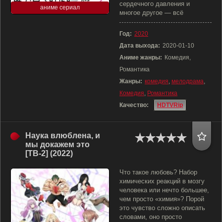
сердечного давления и
аниме сериал
многое другое — всё
Год:
2020
Дата выхода:
2020-01-10
Аниме жанры:
Комедия,
Романтика
Жанры:
комедия
,
мелодрама
,
Комедия
,
Романтика
Качество:
HDTVRip
Наука влюблена, и
мы докажем это
[ТВ-2] (2022)
Что такое любовь? Набор
химических реакций в мозгу
человека или нечто большее,
чем просто «химия»? Порой
это чувство сложно описать
словами, оно просто