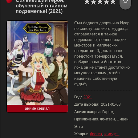
Сильнейший герой,
обученный в тайном
подземелье! (2021)
Сын бедного дворянина Нуар
по совету великого мудреца
отправляется в тайное
подземелье, полное редких
монстров и магических
предметов. Здесь юноше
предстоит тренироваться,
собирая опыт и богатство,
пока он не станет достаточно
могущественным, чтобы
изменить собственную
судьбу.
Год:
2021
Дата выхода:
2021-01-08
аниме сериал
Аниме жанры:
Гарем,
Приключения, Фэнтези, Экшен,
Этти
Жанры:
боевик
,
комедия
,