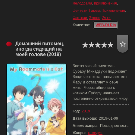
мелодрама
,
приключения
,
фэнтези
,
Гарем
,
Приключения
,
Фэнтези
,
Экшен
,
Этти
Качество:
WEB-DLRip
Домашний питомец,
иногда сидящий на
моей голове (2019)
Застенчивый писатель
Субару Микадзуки подбирает
бродячего кота, называет его
Хару и оставляет у себя
жить. Через общение с
котиком Субару начинает
постепенно открываться миру.
Год:
2019
Дата выхода:
2019-01-09
Аниме жанры:
Повседневность
Жанры:
комедия
,