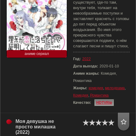
существует, где-то там,
внутри тебя, толкает на
невообразимые поступки и
заставляет краснеть с головы
до пят перед объектом
воздыхания. Во имя этого
прекрасного чувства
совершаются подвиги, о нём
слагают песни и пишут стихи,
аниме сериал
Год:
2022
Дата выхода:
2020-01-10
Аниме жанры:
Комедия,
Романтика
Жанры:
комедия
,
мелодрама
,
Комедия
,
Романтика
Качество:
HDTVRip
Моя девушка не
просто милашка
(2022)