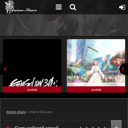
аниме
аниме
Anime-share
» Кэнта Онъиси