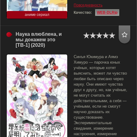
Повседневность
Качество:
WEB-DLRip
аниме сериал
Наука влюблена, и
мы докажем это
[ТВ-1] (2020)
Синъя Юкимура и Аямэ
Химуро — парочка юных
учёных, которые хотят
выяснить, может ли чувство
любви быть описано через
науку. Они имеют чувства
друг к другу, но, как учёные,
не могут считать их
действительными, а себя —
учёными, если не смогут
научно доказать их
существование.
Экспериментальные
свидания, измерение
настроения, измерение