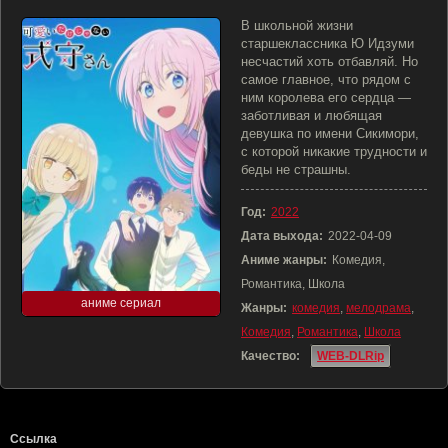
В школьной жизни
старшеклассника Ю Идзуми
несчастий хоть отбавляй. Но
самое главное, что рядом с
ним королева его сердца —
заботливая и любящая
девушка по имени Сикимори,
с которой никакие трудности и
беды не страшны.
Год:
2022
Дата выхода:
2022-04-09
Аниме жанры:
Комедия,
Романтика, Школа
аниме сериал
Жанры:
комедия
,
мелодрама
,
Комедия
,
Романтика
,
Школа
Качество:
WEB-DLRip
Ссылка