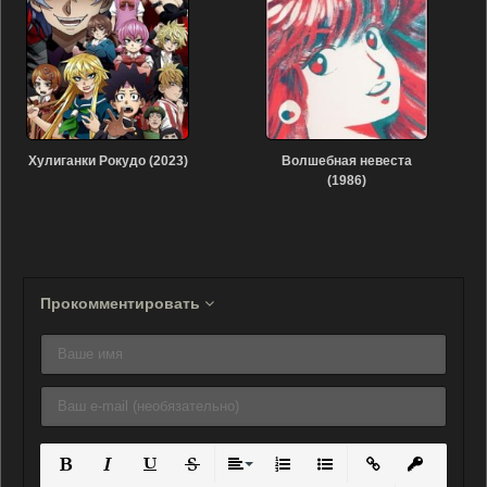
Хулиганки Рокудо (2023)
Волшебная невеста
(1986)
Прокомментировать