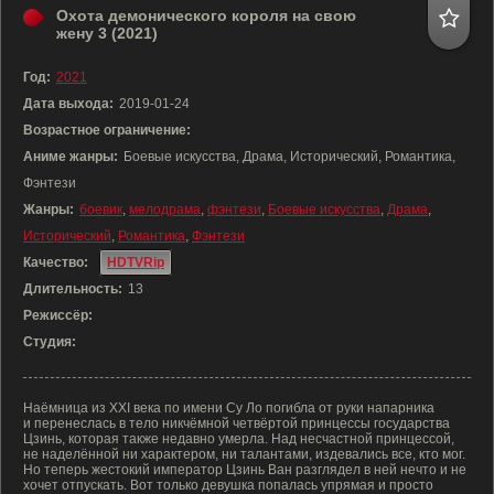
Охота демонического короля на свою
жену 3 (2021)
Год:
2021
Дата выхода:
2019-01-24
Возрастное ограничение:
Аниме жанры:
Боевые искусства, Драма, Исторический, Романтика,
Фэнтези
Жанры:
боевик
,
мелодрама
,
фэнтези
,
Боевые искусства
,
Драма
,
Исторический
,
Романтика
,
Фэнтези
Качество:
HDTVRip
Длительность:
13
Режиссёр:
Студия:
Наёмница из XXI века по имени Су Ло погибла от руки напарника
и перенеслась в тело никчёмной четвёртой принцессы государства
Цзинь, которая также недавно умерла. Над несчастной принцессой,
не наделённой ни характером, ни талантами, издевались все, кто мог.
Но теперь жестокий император Цзинь Ван разглядел в ней нечто и не
хочет отпускать. Вот только девушка попалась упрямая и просто