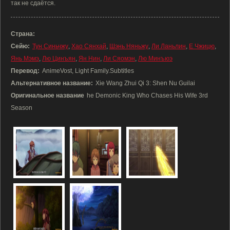
так не сдаётся.
Страна:
Сейю:
Тун Синьчжу
,
Хао Сянхай
,
Шэнь Няньжу
,
Ли Ланьлин
,
Е Чжицю
,
Янь Мэмэ
,
Лю Цинъян
,
Ян Нин
,
Ли Сяомэн
,
Лю Минъюэ
Перевод:
AnimeVost, Light Family.Subtitles
Альтернативное название:
Xie Wang Zhui Qi 3: Shen Nu Guilai
Оригинальное название
he Demonic King Who Chases His Wife 3rd
Season