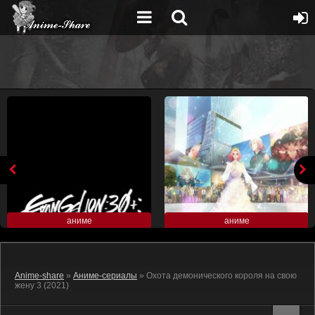
аниме
аниме
Anime-share
»
Аниме-сериалы
» Охота демонического короля на свою
жену 3 (2021)