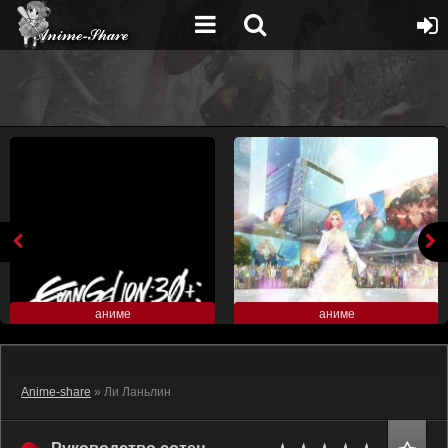
аниме
аниме
Anime-share
» Ли Ланьлин