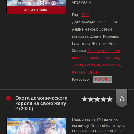
упрямая и
аниме сериал
Год:
2019
Дата выхода:
2019-01-24
Аниме жанры:
Боевые
искусства, Драма, Комедия,
Романтика, Фэнтези, Экшен
Жанры:
боевик
,
мелодрама
,
фэнтези
,
Боевые искусства
,
Драма
,
Комедия
,
Романтика
,
Фэнтези
,
Экшен
Качество:
HDTVRip
Охота демонического
короля на свою жену
2 (2020)
Наёмница из XXI века по
имени Су Ло погибла от руки
напарника и перенеслась в