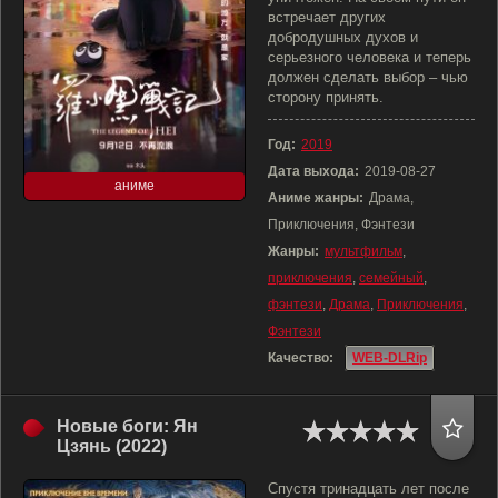
встречает других
добродушных духов и
серьезного человека и теперь
должен сделать выбор – чью
сторону принять.
Год:
2019
Дата выхода:
2019-08-27
аниме
Аниме жанры:
Драма,
Приключения, Фэнтези
Жанры:
мультфильм
,
приключения
,
семейный
,
фэнтези
,
Драма
,
Приключения
,
Фэнтези
Качество:
WEB-DLRip
Новые боги: Ян
Цзянь (2022)
Спустя тринадцать лет после