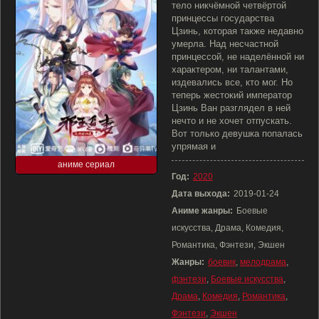
тело никчёмной четвёртой
принцессы государства
Цзинь, которая также недавно
умерла. Над несчастной
принцессой, не наделённой ни
характером, ни талантами,
издевались все, кто мог. Но
теперь жестокий император
Цзинь Ван разглядел в ней
нечто и не хочет отпускать.
Вот только девушка попалась
упрямая и
аниме сериал
Год:
2020
Дата выхода:
2019-01-24
Аниме жанры:
Боевые
искусства, Драма, Комедия,
Романтика, Фэнтези, Экшен
Жанры:
боевик
,
мелодрама
,
фэнтези
,
Боевые искусства
,
Драма
,
Комедия
,
Романтика
,
Фэнтези
,
Экшен