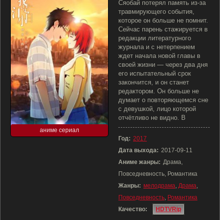
Сяобай потерял память из-за
травмирующего события,
которое он больше не помнит.
Сейчас парень стажируется в
редакции литературного
журнала и с нетерпением
ждет начала новой главы в
своей жизни — через два дня
его испытательный срок
закончится, и он станет
редактором. Он больше не
думает о повторяющемся сне
с девушкой, лицо которой
отчётливо не видно. В
аниме сериал
Год:
2017
Дата выхода:
2017-09-11
Аниме жанры:
Драма,
Повседневность, Романтика
Жанры:
мелодрама
,
Драма
,
Повседневность
,
Романтика
Качество:
HDTVRip