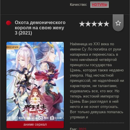
Качество:
HDTVRip
Охота демонического
короля на свою жену
3 (2021)
Наёмница из XXI века по
имени Су Ло погибла от руки
напарника и перенеслась в
тело никчёмной четвёртой
принцессы государства
Цзинь, которая также недавно
умерла. Над несчастной
принцессой, не наделённой ни
характером, ни талантами,
издевались все, кто мог. Но
теперь жестокий император
Цзинь Ван разглядел в ней
нечто и не хочет отпускать.
Вот только девушка попалась
упрямая и
аниме сериал
Год:
2021