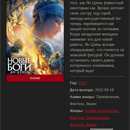
того, как Ян Цзянь (известный
некоторым как Эрлан) заточил
свою сестру под горой,
некогда могущественный бог
теперь перебивается как
нищий охотник за головами.
Когда загадочная женщина
нанимает его для новой
работы, Ян Цзянь вскоре
обнаруживает, что гоняется за
знакомой фигурой. Он должен
остановить своего давно
потерянного племянника,
который ищет
аниме
Год:
2022
Дата выхода:
2022-08-19
Аниме жанры:
Приключения,
Фэнтези, Экшен
Жанры:
боевик
,
мультфильм
,
фэнтези
,
Приключения
,
Фэнтези
,
Экшен