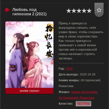
Любовь под
гипнозом 2 (2021)
Принц и принцесса
вынуждены связать себя
узами брака, чтобы сохранить
мир в своих королевствах.
Как только принцесса
привыкает к новой жизни,
против неё и королевской
семьи начинают строить
заговоры.
Год:
2021
Дата выхода:
2020-10-28
Аниме жанры:
Исторический,
Романтика
аниме сериал
Жанры:
драма
,
мелодрама
,
Исторический
,
Романтика
Качество:
HDTVRip