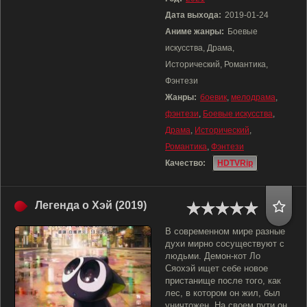
Дата выхода:
2019-01-24
Аниме жанры:
Боевые
искусства, Драма,
Исторический, Романтика,
Фэнтези
Жанры:
боевик
,
мелодрама
,
фэнтези
,
Боевые искусства
,
Драма
,
Исторический
,
Романтика
,
Фэнтези
Качество:
HDTVRip
Легенда о Хэй (2019)
В современном мире разные
духи мирно сосуществуют с
людьми. Демон-кот Ло
Сяохэй ищет себе новое
пристанище после того, как
лес, в котором он жил, был
уничтожен. На своем пути он