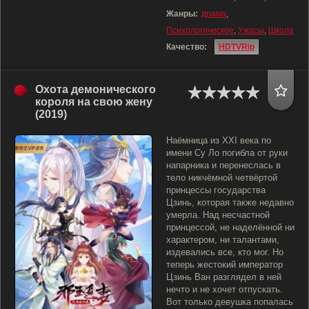
Жанры:
драма
,
Психологическое
,
Ужасы
,
Школа
Качество:
HDTVRip
Охота демонического
короля на свою жену
(2019)
Наёмница из XXI века по
имени Су Ло погибла от руки
напарника и перенеслась в
тело никчёмной четвёртой
принцессы государства
Цзинь, которая также недавно
умерла. Над несчастной
принцессой, не наделённой ни
характером, ни талантами,
издевались все, кто мог. Но
теперь жестокий император
Цзинь Ван разглядел в ней
нечто и не хочет отпускать.
Вот только девушка попалась