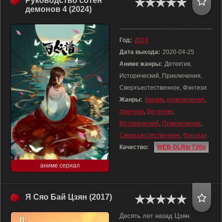
Руководство сотен
демонов 4 (2024)
Год:
2024
Дата выхода:
2020-04-25
Аниме жанры:
Детектив,
Исторический, Приключения,
Сверхъестественное, Фэнтези
Жанры:
боевик
,
приключения
,
фэнтези
,
Детектив
,
Исторический
,
Приключения
,
Сверхъестественное
,
Фэнтези
Качество:
WEB-DLRip 720p
аниме сериал
Я Сяо Бай Цзян (2017)
Десять лет назад Цзян