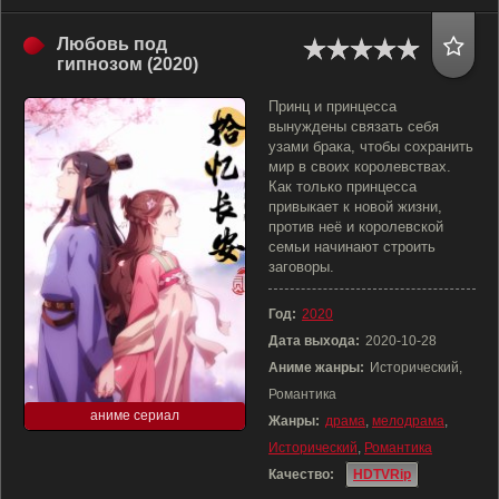
Любовь под
гипнозом (2020)
Принц и принцесса
вынуждены связать себя
узами брака, чтобы сохранить
мир в своих королевствах.
Как только принцесса
привыкает к новой жизни,
против неё и королевской
семьи начинают строить
заговоры.
Год:
2020
Дата выхода:
2020-10-28
Аниме жанры:
Исторический,
Романтика
аниме сериал
Жанры:
драма
,
мелодрама
,
Исторический
,
Романтика
Качество:
HDTVRip