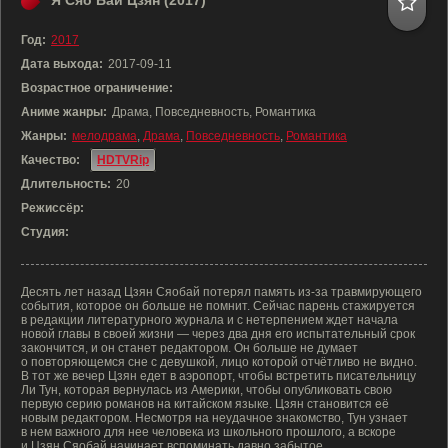
Я Сяо Бай Цзян (2017)
Год:
2017
Дата выхода:
2017-09-11
Возрастное ограничение:
Аниме жанры:
Драма, Повседневность, Романтика
Жанры:
мелодрама
,
Драма
,
Повседневность
,
Романтика
Качество:
HDTVRip
Длительность:
20
Режиссёр:
Студия:
Десять лет назад Цзян Сяобай потерял память из-за травмирующего
события, которое он больше не помнит. Сейчас парень стажируется
в редакции литературного журнала и с нетерпением ждет начала
новой главы в своей жизни — через два дня его испытательный срок
закончится, и он станет редактором. Он больше не думает
о повторяющемся сне с девушкой, лицо которой отчётливо не видно.
В тот же вечер Цзян едет в аэропорт, чтобы встретить писательницу
Ли Тун, которая вернулась из Америки, чтобы опубликовать свою
первую серию романов на китайском языке. Цзян становится её
новым редактором. Несмотря на неудачное знакомство, Тун узнает
в нем важного для нее человека из школьного прошлого, а вскоре
и Цзян Сяобай начинает вспоминать давно забытое.