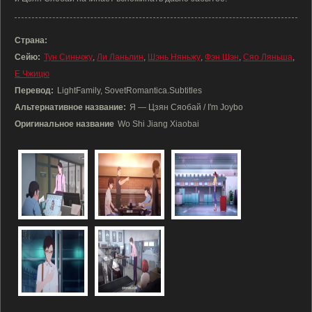
Страна:
Сейю:
Тун Синьчжу
,
Ли Ланьлин
,
Шэнь Няньжу
,
Фэн Шэн
,
Сяо Ляньша
,
Е Чжицю
Перевод:
LightFamily, SovetRomantica.Subtitles
Альтернативное название:
Я — Цзян Сяобай / I'm Joybo
Оригинальное название
Wo Shi Jiang Xiaobai