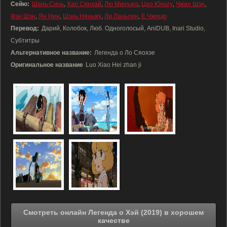
Сейю:
Шань Синь
,
Хао Сянхай
,
Лю Минъюэ
,
Цао Юньту
,
Чжан Шэн
,
Фэн Шэн
,
Ян Нин
,
Шэнь Няньжу
,
Ли Ланьлин
,
Е Чжицю
Перевод:
Дарий, Колобок, Люб. Одноголосый, AniDUB, Inari Studio,
Субтитры
Альтернативное название:
Легенда о Ло Сяохэе
Оригинальное название
Luo Xiao Hei zhan ji
Смотреть онлайн Легенда о Хэй (2019) в хорошем
качестве