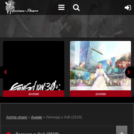
аниме
аниме
Anime-share
»
Аниме
» Легенда о Хэй (2019)