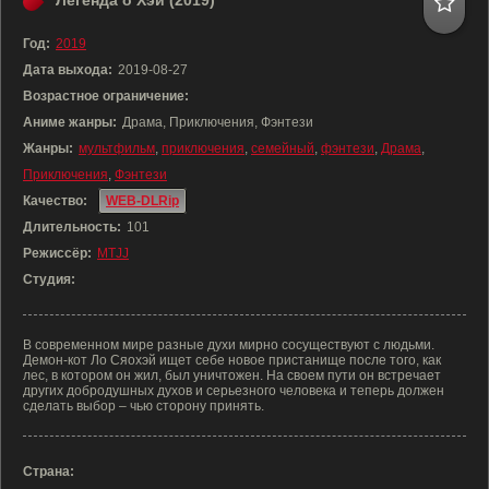
Легенда о Хэй (2019)
Год:
2019
Дата выхода:
2019-08-27
Возрастное ограничение:
Аниме жанры:
Драма, Приключения, Фэнтези
Жанры:
мультфильм
,
приключения
,
семейный
,
фэнтези
,
Драма
,
Приключения
,
Фэнтези
Качество:
WEB-DLRip
Длительность:
101
Режиссёр:
MTJJ
Студия:
В современном мире разные духи мирно сосуществуют с людьми.
Демон-кот Ло Сяохэй ищет себе новое пристанище после того, как
лес, в котором он жил, был уничтожен. На своем пути он встречает
других добродушных духов и серьезного человека и теперь должен
сделать выбор – чью сторону принять.
Страна: