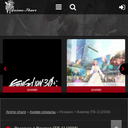
аниме
аниме
Anime-share
»
Аниме-сериалы
» Розарио + Вампир [ТВ-1] (2008)