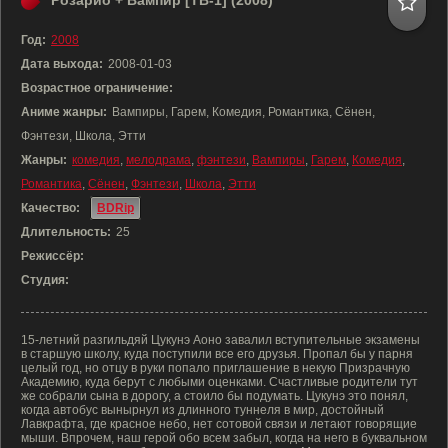
Розарио + Вампир [ТВ-1] (2008)
Год:
2008
Дата выхода:
2008-01-03
Возрастное ограничение:
Аниме жанры:
Вампиры, Гарем, Комедия, Романтика, Сёнен,
Фэнтези, Школа, Этти
Жанры:
комедия
,
мелодрама
,
фэнтези
,
Вампиры
,
Гарем
,
Комедия
,
Романтика
,
Сёнен
,
Фэнтези
,
Школа
,
Этти
Качество:
BDRip
Длительность:
25
Режиссёр:
Студия:
15-летний разгильдяй Цукунэ Аоно завалил вступительные экзамены
в старшую школу, куда поступили все его друзья. Пропал бы у парня
целый год, но отцу в руки попало приглашение в некую Призрачную
Академию, куда берут с любыми оценками. Счастливые родители тут
же собрали сына в дорогу, а стоило бы подумать. Цукунэ это понял,
когда автобус вынырнул из длинного туннеля в мир, достойный
Лавкрафта, где красное небо, нет сотовой связи и летают говорящие
мыши. Впрочем, наш герой обо всем забыл, когда на него в буквальном