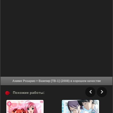
Аниме Розарио + Вампир [ТВ-1] (2008) в хорошем качестве
Похожие работы: