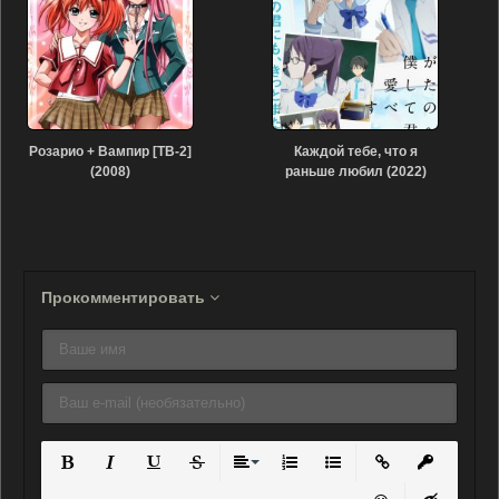
Розарио + Вампир [ТВ-2]
Каждой тебе, что я
(2008)
раньше любил (2022)
Прокомментировать
Полужирный
Курсив
Подчеркнутый
Зачеркнутый
Выравнивание
Нумерованный список
Маркированный списо
Вставить ссылку
Вставить 