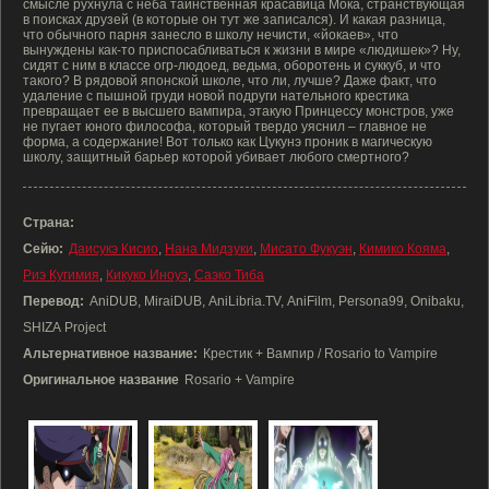
смысле рухнула с неба таинственная красавица Мока, странствующая
в поисках друзей (в которые он тут же записался). И какая разница,
что обычного парня занесло в школу нечисти, «йокаев», что
вынуждены как-то приспосабливаться к жизни в мире «людишек»? Ну,
сидят с ним в классе огр-людоед, ведьма, оборотень и суккуб, и что
такого? В рядовой японской школе, что ли, лучше? Даже факт, что
удаление с пышной груди новой подруги нательного крестика
превращает ее в высшего вампира, этакую Принцессу монстров, уже
не пугает юного философа, который твердо уяснил – главное не
форма, а содержание! Вот только как Цукунэ проник в магическую
школу, защитный барьер которой убивает любого смертного?
Страна:
Сейю:
Даисукэ Кисио
,
Нана Мидзуки
,
Мисато Фукуэн
,
Кимико Кояма
,
Риэ Кугимия
,
Кикуко Иноуэ
,
Саэко Тиба
Перевод:
AniDUB, MiraiDUB, AniLibria.TV, AniFilm, Persona99, Onibaku,
SHIZA Project
Альтернативное название:
Крестик + Вампир / Rosario to Vampire
Оригинальное название
Rosario + Vampire