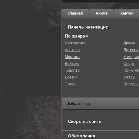
Главная
Аниме
Хентай
Панель навигации
По жанрам
Фантастика
Драма
Фэнтези
Детекти
0
1
2
3
4
5
Мистика
Комедия
Bukkake
Спорт
Триллер
Приключ
Боевик
Ужасы
Экшен
Повседн
Скоро на сайте
Обновления