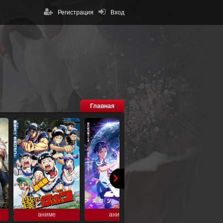
Регистрация
Вход
Главная
аниме
аниме
аниме