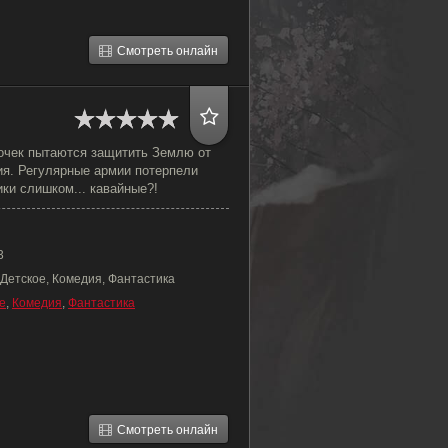
Смотреть онлайн
очек пытаются защитить Землю от
ия. Регулярные армии потерпели
ики слишком... кавайные?!
3
 Детское, Комедия, Фантастика
е
,
Комедия
,
Фантастика
Смотреть онлайн