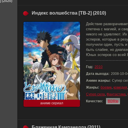
] (2020)
Индекс волшебства [ТВ-2] (2010)
Действие разворачивает
спетена с магией, и св
никого не удивляют. Их
эсперов, которые в рез
получили один, пусть и
быть слабее, но диапаз
Юных эсперов со всей 
Год:
2010
Дата выхода:
2008-10-0
Аниме жанры:
Супер си
Жанры:
боевик
,
комедия
Супер сила
,
Фантастика
,
Качество:
BDRip
аниме сериал
Блаженная Кампанелла (2011)