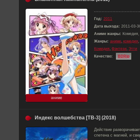
Год:
2011
Дата выхода:
2011-03-3
Аниме жанры:
Комедия,
Жанры:
аниме
,
комедия
,
Комедия
,
Фэнтези
,
Этти
Качество:
BDRip
аниме
Индекс волшебства [ТВ-3] (2018)
Действие разворачивает
спетена с магией, и св