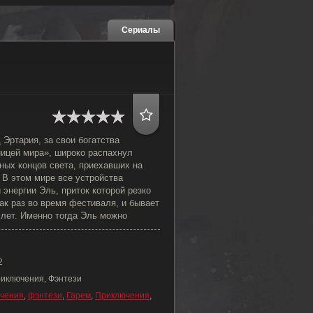
Сериалы
 Эртария, за свои богатства
ицей мира», широко распахнул
зных концов света, приехавших на
 В этом мире все устройства
 энергии Эль, приток которой резко
как раз во время фестиваля, и бывает
 лет. Именно тогда Эль можно
2
риключения, Фэнтези
чения
,
фэнтези
,
Гарем
,
Приключения
,