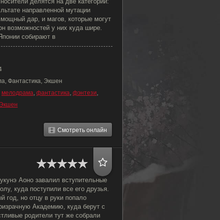
 носители делятся на две категории:
ультате направленной мутации
 мощный дар, и магов, которые могут
он возможностей у них куда шире.
Японии собирают в
4
ла, Фантастика, Экшен
,
мелодрама
,
фантастика
,
фэнтези
,
Экшен
Смотреть онлайн
Цукунэ Аоно завалил вступительные
лу, куда поступили все его друзья.
й год, но отцу в руки попало
ризрачную Академию, куда берут с
тливые родители тут же собрали