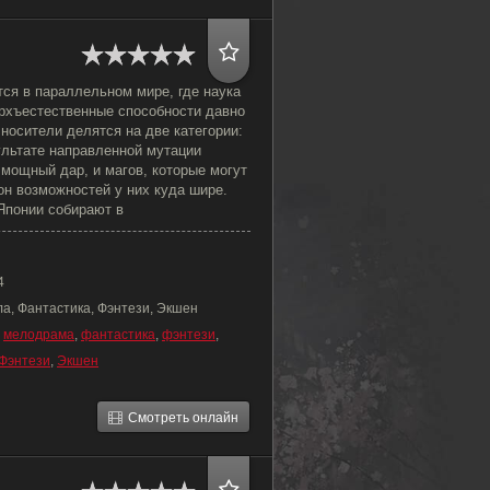
ся в параллельном мире, где наука
ерхъестественные способности давно
 носители делятся на две категории:
ультате направленной мутации
 мощный дар, и магов, которые могут
он возможностей у них куда шире.
Японии собирают в
4
ла, Фантастика, Фэнтези, Экшен
,
мелодрама
,
фантастика
,
фэнтези
,
Фэнтези
,
Экшен
Смотреть онлайн