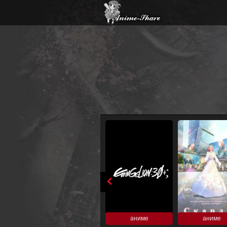
аниме
аниме