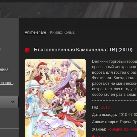
Anime-share
» Кимико Кояма
в
Благословенная Кампанелла [ТВ] (2010)
Великий торговый город
прозванный «сокровищн
ения
ворота для гостей с ра
Фестиваль Звездопада.
евность
работают на магической
возрастает раз в году, 
особо силен раз в семь
Год:
2010
Дата выхода:
2010-07-0
Аниме жанры:
Гарем, П
Жанры:
комедия
,
приклю
Фэнтези