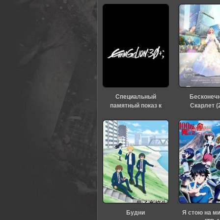
0
1
2
3
4
5
Специальный
Бесконеч
памятный показ к
Скарлет (
тридцатилетию
«Евангелиона» (2026)
Будни
Я стою на м