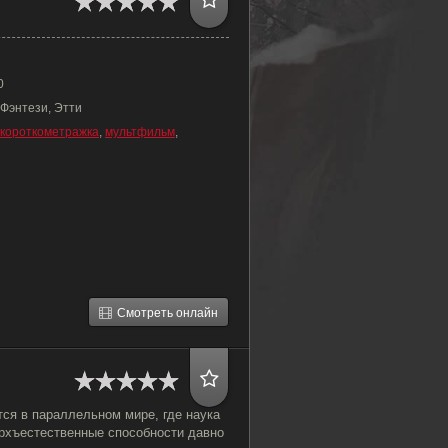
0
 Фэнтези, Этти
короткометражка
,
мультфильм
,
Смотреть онлайн
ся в параллельном мире, где наука
ерхъестественные способности давно