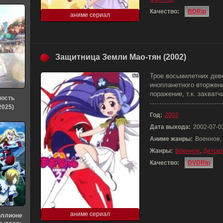
Качество:
BDRip
аниме сериал
Защитница Земли Мао-тян (2002)
Трое восьмилетних дев
инопланетного вторжен
поражение, т.к. захватч
ность
2025)
Год:
2002
Дата выхода:
2002-07-0
Аниме жанры:
Военное,
Жанры:
Военное
,
Детско
Качество:
DVDRip
аниме сериал
иллионе