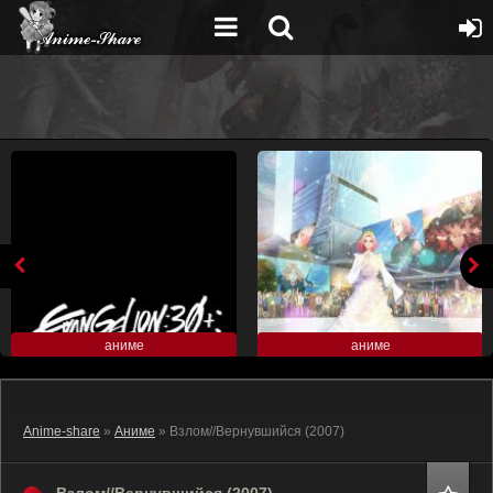
аниме
аниме
Anime-share
»
Аниме
» Взлом//Вернувшийся (2007)