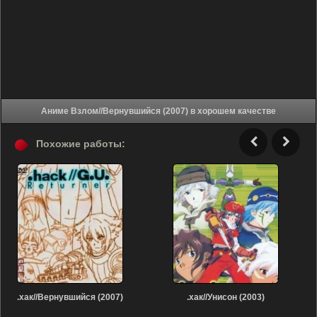
Аниме Взлом//Вернувшийся (2007) в хорошем качестве
Похожие работы:
.хак//Вернувшийся (2007)
.хак//Унисон (2003)