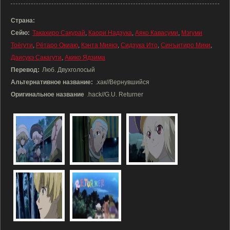
Страна:
Сейю:
Такахиро Сакурай
,
Каори Надзука
,
Аяко Кавасуми
,
Мэгуми
Тоёгути
,
Рётаро Окиаю
,
Кэнта Миякэ
,
Сидзука Ито
,
Синъитиро Мики
,
Даисукэ Сакагути
,
Акико Ядзима
Перевод:
Люб. Двухголосый
Альтернативное название:
.хак//Вернувшийся
Оригинальное название
.hack//G.U. Returner