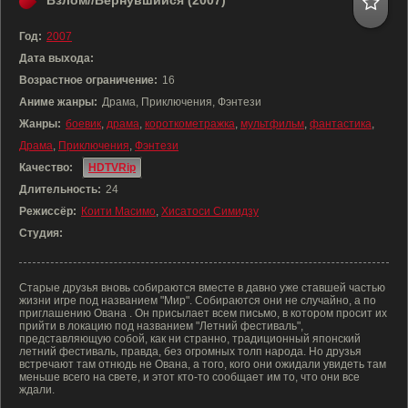
Взлом//Вернувшийся (2007)
Год:
2007
Дата выхода:
Возрастное ограничение:
16
Аниме жанры:
Драма, Приключения, Фэнтези
Жанры:
боевик
,
драма
,
короткометражка
,
мультфильм
,
фантастика
,
Драма
,
Приключения
,
Фэнтези
Качество:
HDTVRip
Длительность:
24
Режиссёр:
Коити Масимо
,
Хисатоси Симидзу
Студия:
Старые друзья вновь собираются вместе в давно уже ставшей частью
жизни игре под названием "Мир". Собираются они не случайно, а по
приглашению Ована . Он присылает всем письмо, в котором просит их
прийти в локацию под названием "Летний фестиваль",
представляющую собой, как ни странно, традиционный японский
летний фестиваль, правда, без огромных толп народа. Но друзья
встречают там отнюдь не Ована, а того, кого они ожидали увидеть там
меньше всего на свете, и этот кто-то сообщает им то, что они все
ждали.