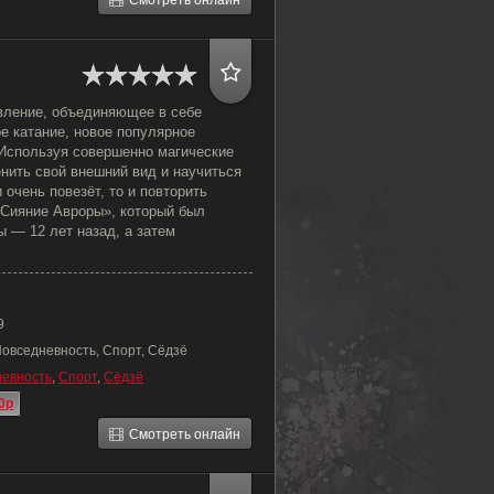
Смотреть онлайн
вление, объединяющее в себе
е катание, новое популярное
 Используя совершенно магические
нить свой внешний вид и научиться
 очень повезёт, то и повторить
Сияние Авроры», который был
 — 12 лет назад, а затем
9
Повседневность, Спорт, Сёдзё
евность
,
Спорт
,
Сёдзё
0p
Смотреть онлайн