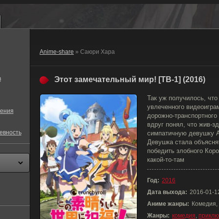
Anime-share
» Саюри Хара
в
Этот замечательный мир! [ТВ-1] (2016)
Так уж получилось, что
увлеченного видеоиграм
ения
дорожно-транспортного
вдруг понял, что жив-з
евность
симпатичную девушку А
Девушка стала объяснят
победить злобного Кор
какой-то-там
Год:
2016
Дата выхода:
2016-01-1
Аниме жанры:
Комедия,
Жанры:
комедия
,
приклю