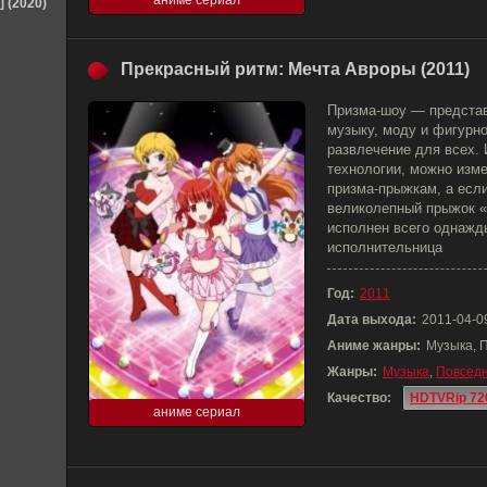
аниме сериал
] (2020)
Прекрасный ритм: Мечта Авроры (2011)
Призма-шоу — предста
музыку, моду и фигурно
развлечение для всех.
технологии, можно изме
призма-прыжкам, а если
великолепный прыжок «
исполнен всего однажды
исполнительница
Год:
2011
Дата выхода:
2011-04-0
Аниме жанры:
Музыка, 
Жанры:
Музыка
,
Повседн
Качество:
HDTVRip 72
аниме сериал