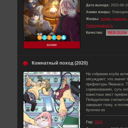
Дата выхода:
2022-06-1
Аниме жанры:
Повседне
Жанры:
аниме
,
комедия
,
Повседневность
Качество:
WEB-DLRip
аниме
Комнатный поход (2020)
На собрании клуба акти
обсуждают, что значит
префектуры Яманаси. Т
соревнованиях, суть к
известных мест префект
Победителем считается 
завершит гонку, и пото
булочки из
Год:
2020