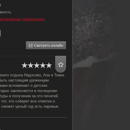
9
вность
мультфильм
,
приключения
,
Смотреть онлайн
вного отдыха Надэсико, Аои и Тиаки
 быть настоящим уроженцем
иаки вспоминает о детских
оторых заключается в посещении
уры и получении за это печатей.
тот, кто соберет все отметки и
м сможет целый год есть паровые