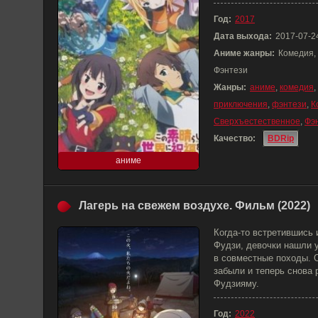
Год:
2017
Дата выхода:
2017-07-2
Аниме жанры:
Комедия,
Фэнтези
Жанры:
аниме
,
комедия
,
приключения
,
фэнтези
,
К
Сверхъестественное
,
Фэ
Качество:
BDRip
аниме
Лагерь на свежем воздухе. Фильм (2022)
Когда-то встретившись
Фудзи, девочки нашли у
в совместные походы. О
забыли и теперь снова 
Фудзияму.
Год:
2022