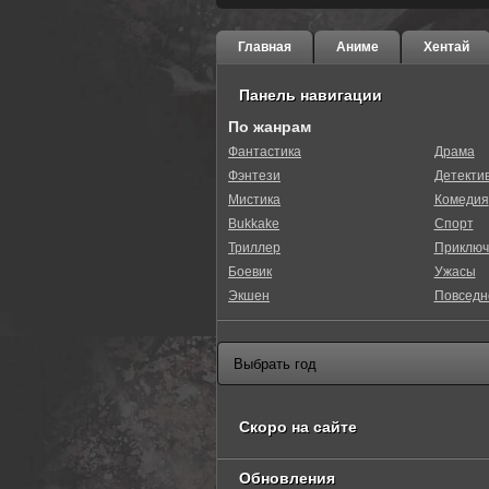
Главная
Аниме
Хентай
Панель навигации
По жанрам
Фантастика
Драма
Фэнтези
Детекти
40
1
2
3
4
5
Мистика
Комедия
Bukkake
Спорт
Триллер
Приключ
Боевик
Ужасы
Экшен
Повседн
Скоро на сайте
Обновления