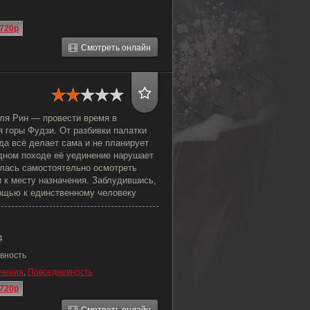
720p
Смотреть онлайн
ля Рин — провести время в
 горы Фудзи. От разбивки палатки
гда всё делает сама и не планирует
едном походе её уединение нарушает
алась самостоятельно осмотреть
ти к месту назначения. Заблудившись,
ощью к единственному человеку
4
вность
чения
,
Повседневность
720p