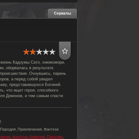
Сериалы
 жизнь Кадзумы Сато, хикикомори,
и, оборвалась в результате
 происшествия. Очнувшись, парень
доров, а перед собой увидел
кву, представившуюся Богиней.
ь, что ищет героя, способного
оля Демонов, и тем самым спасти
2
 Пародия, Приключения, Фэнтези
чения
,
фэнтези
,
Комедия
,
Пародия
,