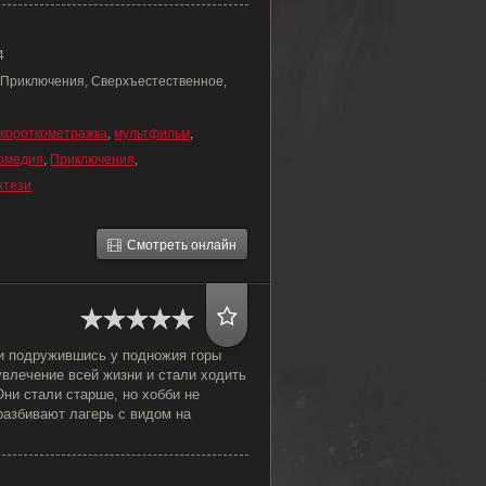
4
 Приключения, Сверхъестественное,
короткометражка
,
мультфильм
,
омедия
,
Приключения
,
нтези
Смотреть онлайн
 и подружившись у подножия горы
влечение всей жизни и стали ходить
ни стали старше, но хобби не
разбивают лагерь с видом на