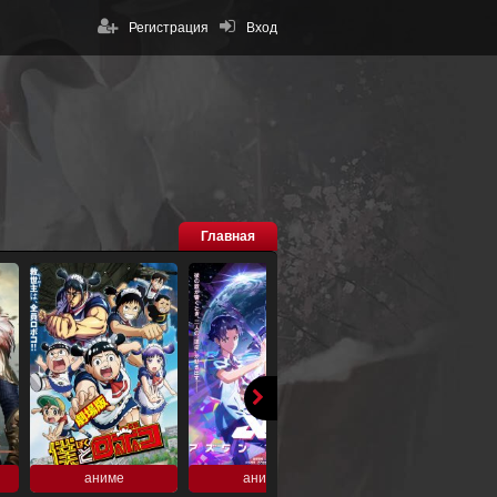
Регистрация
Вход
Главная
аниме
аниме
аниме