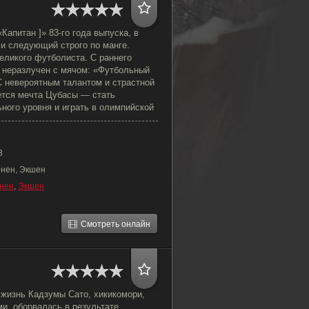
Капитан ]» 83-го года выпуска, в
 и следующий строго по манге.
еликого футболиста. С раннего
 неразлучен с мячом: «Футбольный
С невероятным талантом и страстной
ется мечта Цубасы — стать
ного уровня и играть в олимпийской
3
ёнен, Экшен
нен
,
Экшен
Смотреть онлайн
 жизнь Кадзумы Сато, хикикомори,
и, оборвалась в результате