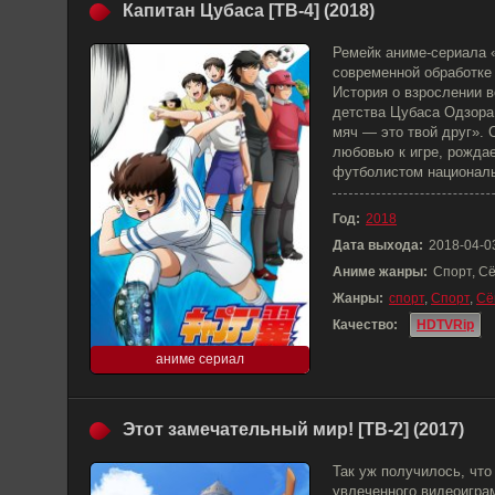
Капитан Цубаса [ТВ-4] (2018)
Ремейк аниме-сериала «
современной обработке
История о взрослении в
детства Цубаса Одзора
мяч — это твой друг». 
любовью к игре, рожда
футболистом националь
Год:
2018
Дата выхода:
2018-04-0
Аниме жанры:
Спорт, С
Жанры:
спорт
,
Спорт
,
Сё
Качество:
HDTVRip
аниме сериал
Этот замечательный мир! [ТВ-2] (2017)
Так уж получилось, что
увлеченного видеоиграм