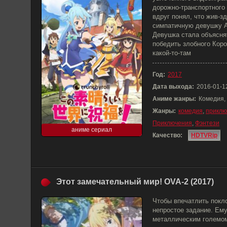
дорожно-транспортного
вдруг понял, что жив-з
симпатичную девушку А
Девушка стала объяснят
победить злобного Кор
какой-то-там
Год:
2017
Дата выхода:
2016-01-1
Аниме жанры:
Комедия,
Жанры:
комедия
,
приклю
Приключения
,
Фэнтези
аниме сериал
Качество:
HDTVRip
Этот замечательный мир! OVA-2 (2017)
Чтобы впечатлить покл
непростое задание. Ему
металлическим големо