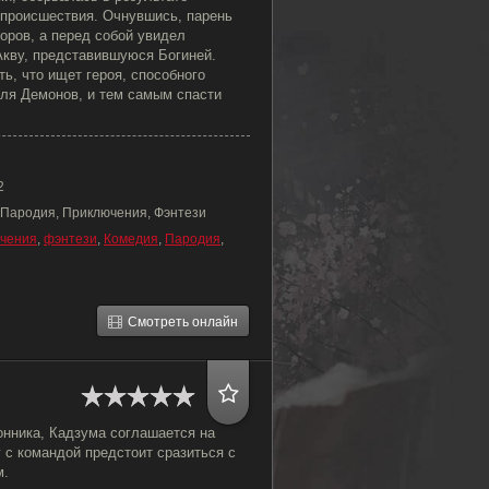
 происшествия. Очнувшись, парень
доров, а перед собой увидел
кву, представившуюся Богиней.
ь, что ищет героя, способного
оля Демонов, и тем самым спасти
2
 Пародия, Приключения, Фэнтези
чения
,
фэнтези
,
Комедия
,
Пародия
,
Смотреть онлайн
онника, Кадзума соглашается на
 с командой предстоит сразиться с
м.