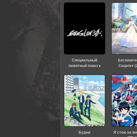
40
1
2
3
4
5
Специальный
Бесконеч
памятный показ к
Скарлет (
тридцатилетию
«Евангелиона» (2026)
Будни
Я стою на м