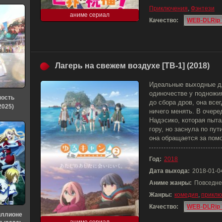
Приключения
,
Фэнтези
аниме сериал
Качество:
WEB-DLRip 
Лагерь на свежем воздухе [ТВ-1] (2018)
Идеальные выходные д
одиночестве у подножия
ность
до сбора дров, она все
2025)
ничего менять. В очер
Надэсико, которая пыт
гору, но заснула по пу
она обращается за пом
Год:
2018
Дата выхода:
2018-01-0
Аниме жанры:
Повседне
Жанры:
комедия
,
приклю
Качество:
WEB-DLRip 
иллионе