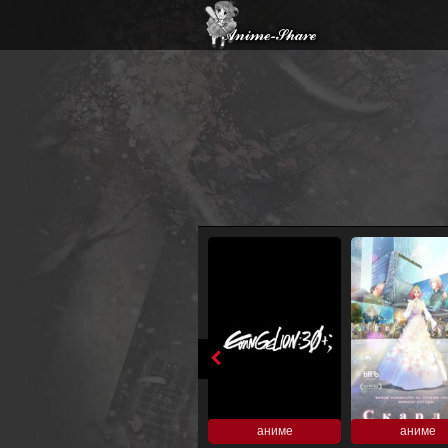
аниме
аниме