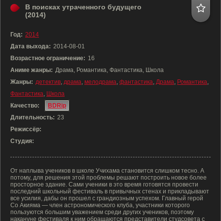
В поисках утраченного будущего
(2014)
Год:
2014
Дата выхода:
2014-08-01
Возрастное ограничение:
16
Аниме жанры:
Драма, Романтика, Фантастика, Школа
Жанры:
детектив
,
драма
,
мелодрама
,
фантастика
,
Драма
,
Романтика
,
Фантастика
,
Школа
Качество:
BDRip
Длительность:
23
Режиссёр:
Студия:
От наплыва учеников в школе Учихама становится слишком тесно. А
потому, для решения этой проблемы решают построить новое более
просторное здание. Сами ученики в это время готовятся провести
последний школьный фестиваль в привычных стенах и прикладывают
все усилия, дабы он прошел с грандиозным успехом. Главный герой
Со Акияма — член астрономического клуба, участники которого
пользуются большим уважением среди других учеников, поэтому
накануне фестиваля к ним обращаются представители студсовета с