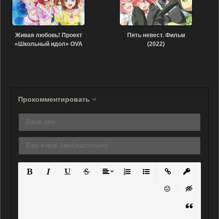
Живая любовь! Проект
Пять невест. Фильм
«Школьный идол» OVA
(2022)
(2013)
Прокомментировать
Полужирный
Курсив
Подчеркнутый
Зачеркнутый
Выравнивание
Нумерованный список
Маркированный списо
Вставить ссылку
Вставить 
Вставить смайли
Вставка ск
Вставка ц