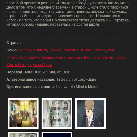
просьбой провести разъяснительную работу и успокоить школьников.
Дело в том, что с недавнего времени в старой школе стало твориться
нечто непонятное: ходят слухи о таинственных несчастных случаях,
странных болезнях и даже появлениях призраков. Начинается же
история с того, что перед Со появляется тихая девушка Юи Фурукава,
которая совсем недавно перевелась из другой школы...
Страна:
Сейю:
Каппэи Ямагути
,
Такума Тэрасима
,
Томоэ Тамиясу
,
Кэи
Мидзусава
,
Хацуми Такада
,
Аканэ Томонага
,
Юко Гото
,
Сатоми Сато
,
Хаято Накада
,
Акио Оцука
Перевод:
MiraiDUB, AniStar, AniDUB
Альтернативное название:
In Search of Lost Future
Оригинальное название
Ushinawareta Mirai o Motomete