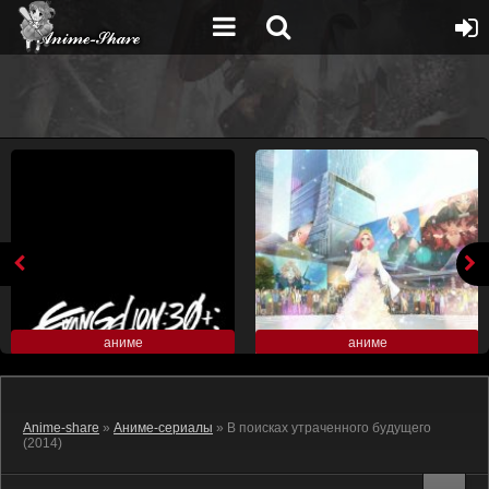
аниме
аниме
Anime-share
»
Аниме-сериалы
» В поисках утраченного будущего
(2014)