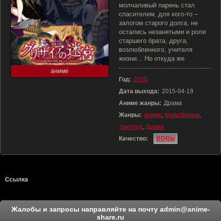
молчаливый парень стал
спасителем, для кого-то –
залогом старого долга, не
остались незанятыми и роли
старшего брата, друга,
возлюбленного, учителя
жизни... Но откуда же
аниме
Год:
2015
Дата выхода:
2015-04-19
Аниме жанры:
Драма
Жанры:
аниме
,
мультфильм
,
триллер
,
Драма
Качество:
BDRip
Ссылка
Жалобы и запросы направляйте на почту
admin@anime-
share.ru