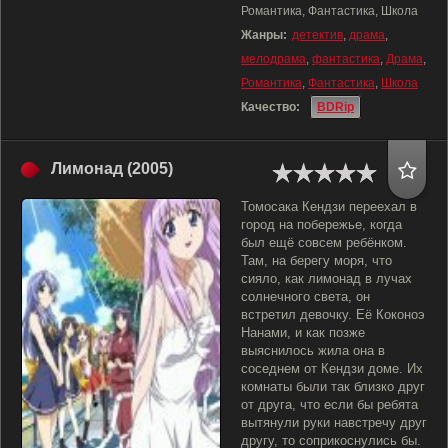
Романтика, Фантастика, Школа
Жанры:
детектив
,
драма
,
мелодрама
,
фантастика
,
Драма
,
Романтика
,
Фантастика
,
Школа
Качество:
BDRip
Лимонад (2005)
Томосака Кендзи переехал в
город на побережье, когда
был ещё совсем ребёнком.
Там, на берегу моря, что
сияло, как лимонад в лучах
солнечного света, он
встретил девочку. Её Коконоэ
Нанами, и как позже
выяснилось жила она в
соседнем от Кендзи доме. Их
комнаты были так близко друг
от друга, что если бы ребята
вытянули руки навстречу друг
другу, то соприкоснулись бы.