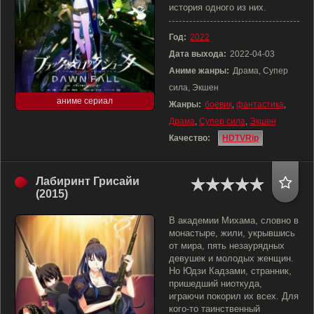
история одного из них.
Год:
2022
Дата выхода:
2022-04-03
Аниме жанры:
Драма, Супер
сила, Экшен
аниме сериал
Жанры:
боевик
,
фантастика
,
Драма
,
Супер сила
,
Экшен
Качество:
HDTVRip
Лабиринт Грисайи
(2015)
В академии Михама, словно в
монастыре, жили, укрывшись
от мира, пять незаурядных
девушек и молодых женщин.
Но Юдзи Кадзами, странник,
пришедший ниоткуда,
играючи покорил их всех. Для
кого-то таинственный