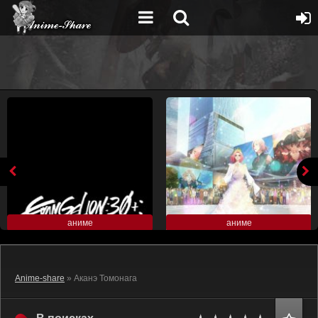
аниме
аниме
Anime-share
» Аканэ Томонага