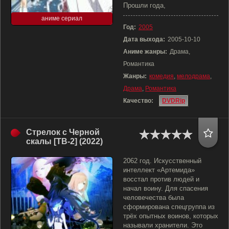
Прошли года,
аниме сериал
Год:
2005
Дата выхода:
2005-10-10
Аниме жанры:
Драма,
Романтика
Жанры:
комедия
,
мелодрама
,
Драма
,
Романтика
Качество:
DVDRip
Стрелок с Черной
скалы [ТВ-2] (2022)
2062 год. Искусственный
интеллект «Артемида»
восстал против людей и
начал воину. Для спасения
человечества была
сформирована спецгруппа из
трёх опытных воинов, которых
называли хранители. Это