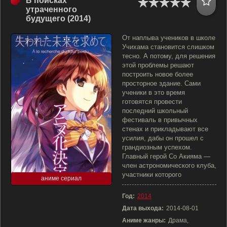
В поисках
утраченного
будущего (2014)
От наплыва учеников в школе
Учихама становится слишком
тесно. А потому, для решения
этой проблемы решают
построить новое более
просторное здание. Сами
ученики в это время
готовятся провести
последний школьный
фестиваль в привычных
стенах и прикладывают все
усилия, дабы он прошел с
грандиозным успехом.
Главный герой Со Акияма —
член астрономического клуба,
участники которого
аниме сериал
Год:
2014
Дата выхода:
2014-08-01
Аниме жанры:
Драма,