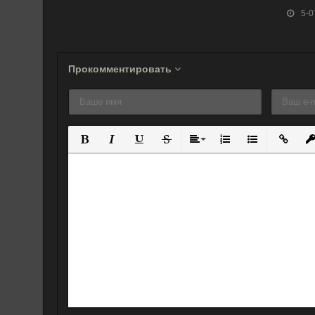
(2010)
5-0
Прокомментировать
Полужирный
Курсив
Подчеркнутый
Зачеркнутый
Выравнивание
Нумерованный спис
Маркированны
Вставит
Вс