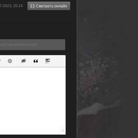
покорится море
богом 2 (2022)
7-2023, 20:14
Смотреть онлайн
звезд (1988)
ок
й список
ь ссылку
тавить защищенную ссылку
Вставить смайлик
Вставка скрытого текста
Вставка цитаты
Вставка спойлера
0