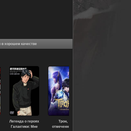
Аниме Стрелок с Черной скалы [ТВ-2] (2022) в хорошем качестве
Легенда о героях
Трон,
Галактики: Мне
отмеченный