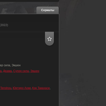
Сериалы
 (2022)
ер сила, Экшен
ка
,
Драма
,
Супер сила
,
Экшен
,
Tenshou
,
Юитиро Аоки
,
Кэн Такахаси
,