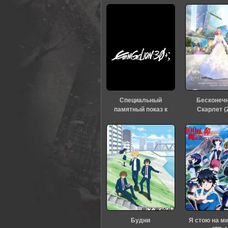
Специальный
Бесконеч
памятный показ к
Скарлет (
тридцатилетию
«Евангелиона» (2026)
Будни
Я стою на м