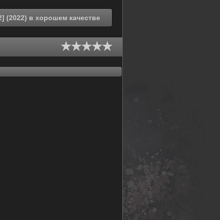
Смотреть онлайн Стрелок с Черной скалы [ТВ-2] (2022) в хорошем качестве