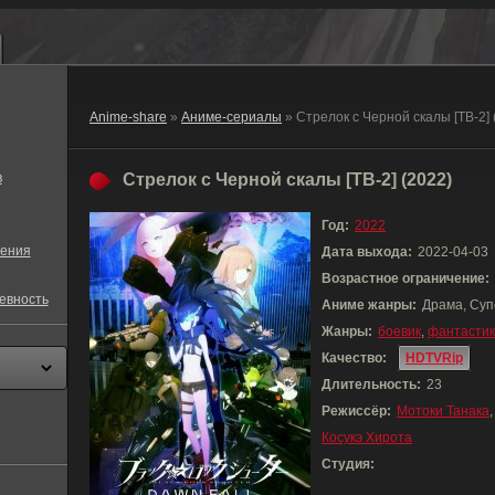
Anime-share
»
Аниме-сериалы
» Стрелок с Черной скалы [ТВ-2]
в
Стрелок с Черной скалы [ТВ-2] (2022)
Год:
2022
ения
Дата выхода:
2022-04-03
Возрастное ограничение:
евность
Аниме жанры:
Драма, Суп
Жанры:
боевик
,
фантасти
Качество:
HDTVRip
Длительность:
23
Режиссёр:
Мотоки Танака
Косукэ Хирота
Студия: