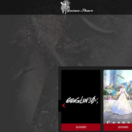
аниме
аниме