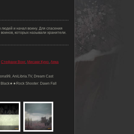
 людей и начал воину. Для спасения
 воинов, которых называли хранители.
,
Стефани Вонг
,
Мисаки Куно
,
Аяка
sona99, AniLibria.TV, Dream Cast
 Black★★Rock Shooter: Dawn Fall