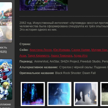
2062 год. Искусственный интеллект «Артемида» восстал против
человечества была сформирована спецгруппа из трёх опытных
Это история одного из них.
Страна:
ность
Сейю:
Кристина Лосон
,
Юи Исикава
,
Саори Хаями
,
Мэгуми Хан
2025)
Асаи
,
Такуя Киримото
,
Аканэ Томонага
,
Асука Ито
Перевод:
AnimeVost, AniStar, SHIZA Project, Freedub Studio, Per
Альтернативное название:
Стрелок с чёрной скалы: Падение /
Оригинальное название
Black Rock Shooter: Dawn Fall
иллионе