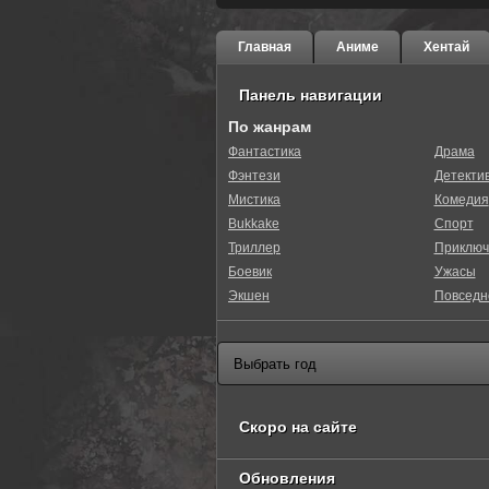
Главная
Аниме
Хентай
Панель навигации
По жанрам
Фантастика
Драма
Фэнтези
Детекти
Мистика
Комедия
Bukkake
Спорт
Триллер
Приключ
Боевик
Ужасы
Экшен
Повседн
Скоро на сайте
Обновления