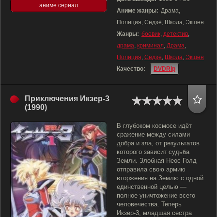
аниме сериал
Аниме жанры:
Драма,
Полиция, Сёдзё, Школа, Экшен
Жанры:
боевик
,
детектив
,
драма
,
криминал
,
Драма
,
Полиция
,
Сёдзё
,
Школа
,
Экшен
Качество:
DVDRip
Приключения Икзер-3
(1990)
В глубоком космосе идёт
сражение между силами
добра и зла, от результатов
которого зависит судьба
Земли. Злобная Неос Голд
отправила свою армию
вторжения на Землю с одной
единственной целью —
полное уничтожение всего
человечества. Теперь
Икзер-3, младшая сестра