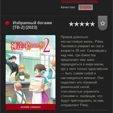
Психологическое
,
Сэйнэн
Качество:
DVDRip
Избранный богами
[ТВ-2] (2023)
Прожив довольно
несчастливую жизнь, Рёма
Такэбаяси умирает во сне в
возрасте 39 лет. Сжалившись
над ним, три божества
предлагают ему шанс
переродиться в мире магии,
где у него только одна миссия
— быть самим собой и
наслаждаться жизнью. Они
наделяют его огромной
физической силой,
способностью управлять
стихиями и, пообещав, что
будут приглядывать за ним,
отправляют Рёму,
аниме сериал