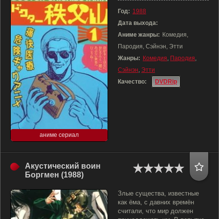
Год:
1988
Дата выхода:
Аниме жанры:
Комедия,
Пародия, Сэйнэн, Этти
Жанры:
Комедия
,
Пародия
,
Сэйнэн
,
Этти
Качество:
DVDRip
аниме сериал
Акустический воин
Боргмен (1988)
Злые существа, известные
как ёма, с давних времён
считали, что мир должен