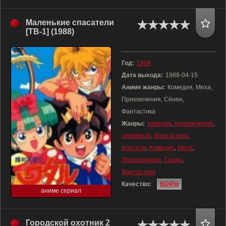
Маленькие спасатели
[ТВ-1] (1988)
Год:
1988
Дата выхода:
1988-04-15
Аниме жанры:
Комедия, Меха,
Приключения, Сёнен,
Фантастика
Жанры:
комедия
,
приключения
,
семейный
,
фантастика
,
фэнтези
,
Комедия
,
Меха
,
Приключения
,
Сёнен
,
Фантастика
Качество:
BDRip
аниме сериал
Городской охотник 2