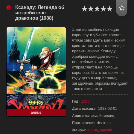
Ксанаду: Легенда об
истребителе
драконов (1988)
Злой волшебник похищает
королеву и убивает короля,
чтобы завладеть магическим
кристаллом и с его помощью
править миром Ксанаду.
Храбрый молодой воин с
волшебным клинком
отправляется на помощь
королеве. В это же время из
будущего в мир Ксанаду
загадочным образом попадает
танк с экипажем.
Год:
1988
Дата выхода:
1988-03-01
аниме
Аниме жанры:
Комедия,
Приключения, Фэнтези
Жанры:
аниме
,
боевик
,