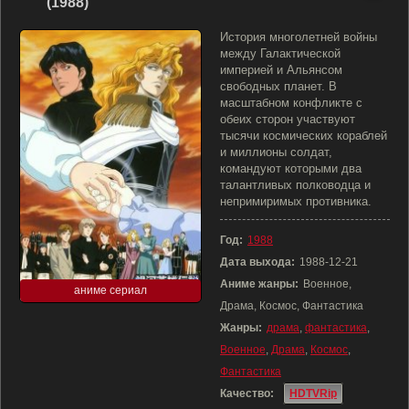
(1988)
История многолетней войны
между Галактической
империей и Альянсом
свободных планет. В
масштабном конфликте с
обеих сторон участвуют
тысячи космических кораблей
и миллионы солдат,
командуют которыми два
талантливых полководца и
непримиримых противника.
Год:
1988
Дата выхода:
1988-12-21
Аниме жанры:
Военное,
аниме сериал
Драма, Космос, Фантастика
Жанры:
драма
,
фантастика
,
Военное
,
Драма
,
Космос
,
Фантастика
Качество:
HDTVRip