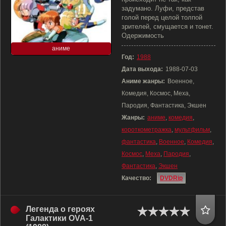
задумано. Луфи, представ
голой перед целой толпой
зрителей, смущается и тонет.
Одержимость
аниме
Год:
1988
Дата выхода:
1988-07-03
Аниме жанры:
Военное,
Комедия, Космос, Меха,
Пародия, Фантастика, Экшен
Жанры:
аниме
,
комедия
,
короткометражка
,
мультфильм
,
фантастика
,
Военное
,
Комедия
,
Космос
,
Меха
,
Пародия
,
Фантастика
,
Экшен
Качество:
DVDRip
Легенда о героях
Галактики OVA-1