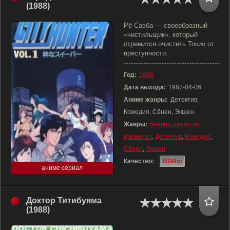
(1988)
Рё Саэба — своеобразный
«чистильщик», который
стремится очистить Токио от
преступности.
Год:
1988
Дата выхода:
1987-04-06
Аниме жанры:
Детектив,
Комедия, Сёнен, Экшен
Жанры:
боевик
,
детектив
,
криминал
,
Детектив
,
Комедия
,
Сёнен
,
Экшен
Качество:
BDRip
аниме сериал
Доктор Титибуяма
(1988)