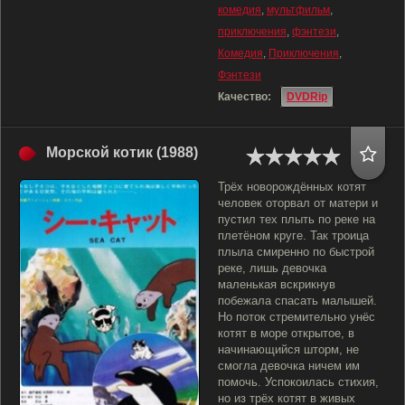
комедия
,
мультфильм
,
приключения
,
фэнтези
,
Комедия
,
Приключения
,
Фэнтези
Качество:
DVDRip
Морской котик (1988)
Трёх новорождённых котят
человек оторвал от матери и
пустил тех плыть по реке на
плетёном круге. Так троица
плыла смиренно по быстрой
реке, лишь девочка
маленькая вскрикнув
побежала спасать малышей.
Но поток стремительно унёс
котят в море открытое, в
начинающийся шторм, не
смогла девочка ничем им
помочь. Успокоилась стихия,
но из трёх котят в живых