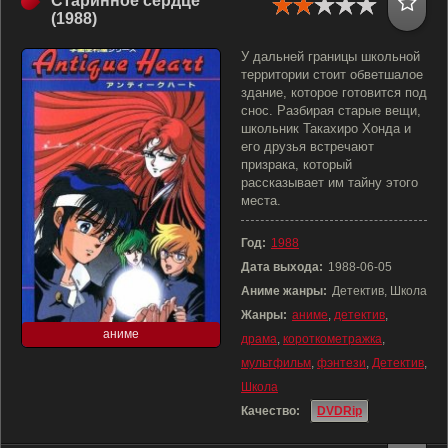
Старинное сердце
(1988)
У дальней границы школьной
территории стоит обветшалое
здание, которое готовится под
снос. Разбирая старые вещи,
школьник Такахиро Хонда и
его друзья встречают
призрака, который
рассказывает им тайну этого
места.
Год:
1988
Дата выхода:
1988-06-05
Аниме жанры:
Детектив, Школа
Жанры:
аниме
,
детектив
,
аниме
драма
,
короткометражка
,
мультфильм
,
фэнтези
,
Детектив
,
Школа
Качество:
DVDRip