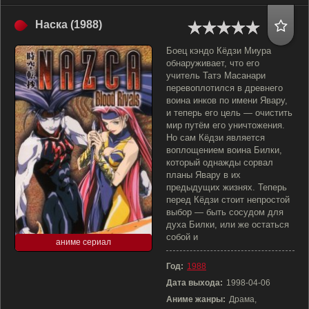
Наска (1988)
Боец кэндо Кёдзи Миура
обнаруживает, что его
учитель Татэ Масанари
перевоплотился в древнего
воина инков по имени Явару,
и теперь его цель — очистить
мир путём его уничтожения.
Но сам Кёдзи является
воплощением воина Билки,
который однажды сорвал
планы Явару в их
предыдущих жизнях. Теперь
перед Кёдзи стоит непростой
выбор — быть сосудом для
духа Билки, или же остаться
собой и
аниме сериал
Год:
1988
Дата выхода:
1998-04-06
Аниме жанры:
Драма,