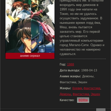
принадлежать им. В попытке
возродить мир демонов в
199X году они напали на
Токио, но им не удалось
осуществить задуманное. В
нынешнее время лорд ёма,
Меш, вновь пытается
захватить мир. Его первой
целью становится
управляемый компьютерами
город Мегало-Сити. Однако и
человечество не намерено
сдаваться.
аниме сериал
Год:
1988
Дата выхода:
1988-04-13
Аниме жанры:
Демоны,
Фантастика, Экшен
Жанры:
боевик
,
фантастика
,
Демоны
,
Фантастика
,
Экшен
Качество:
BDRip