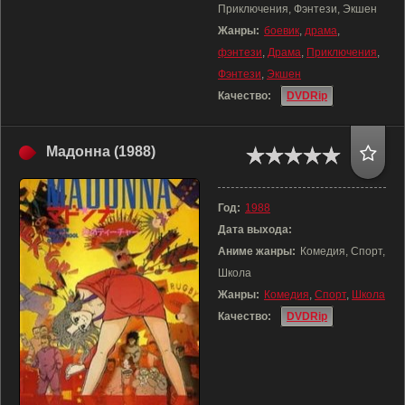
Приключения, Фэнтези, Экшен
Жанры:
боевик
,
драма
,
фэнтези
,
Драма
,
Приключения
,
Фэнтези
,
Экшен
Качество:
DVDRip
Мадонна (1988)
Год:
1988
Дата выхода:
Аниме жанры:
Комедия, Спорт,
Школа
Жанры:
Комедия
,
Спорт
,
Школа
Качество:
DVDRip