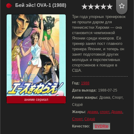
Бей эйс! OVA-1 (1988)
Три года упорных тренировок
не прошли даром для
теннисистки Хироми — она
становится чемпионкой
Японии среди юниоров. Её
тренер занял пост главного
тренера Японии, и теперь он
занят подготовкой других
молодых и перспективных
спортсменов к поездке в
США.
Год:
1988
Дата выхода:
1988-07-25
Аниме жанры:
Драма, Спорт,
аниме сериал
Сёдзё
Жанры:
драма
,
спорт
,
Драма
,
Спорт
,
Сёдзё
Качество:
DVDRip