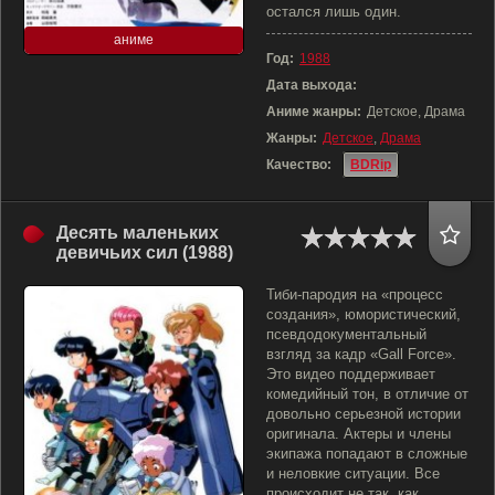
остался лишь один.
аниме
Год:
1988
Дата выхода:
Аниме жанры:
Детское, Драма
Жанры:
Детское
,
Драма
Качество:
BDRip
Десять маленьких
девичьих сил (1988)
Тиби-пародия на «процесс
создания», юмористический,
псевдодокументальный
взгляд за кадр «Gall Force».
Это видео поддерживает
комедийный тон, в отличие от
довольно серьезной истории
оригинала. Актеры и члены
экипажа попадают в сложные
и неловкие ситуации. Все
происходит не так, как