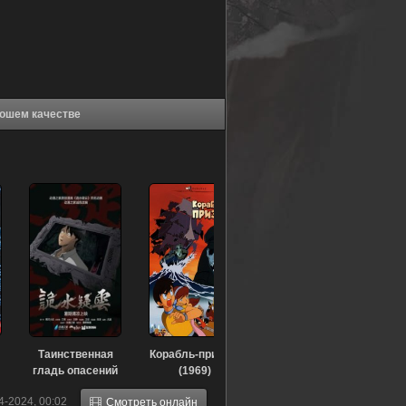
ное сердце (1988) в хорошем качестве
Таинственная
Корабль-призрак
гладь опасений
(1969)
(2015)
4-2024, 00:02
Смотреть онлайн