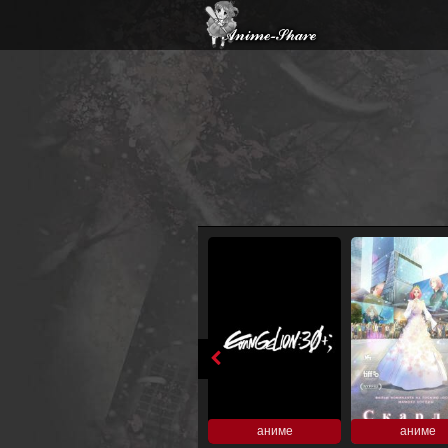
аниме
аниме