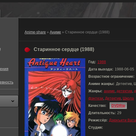
Anime-share
»
Аниме
» Старинное сердце (1988)
в
Старинное сердце (1988)
Год:
1988
ения
Дата выхода:
1988-06-05
Возрастное ограничение:
евность
Аниме жанры:
Детектив, 
Жанры:
аниме
,
детектив
,
фэнтези
,
Детектив
,
Школа
Качество:
DVDRip
Длительность:
29
Режиссёр:
Дзюнъити Вата
Студия: