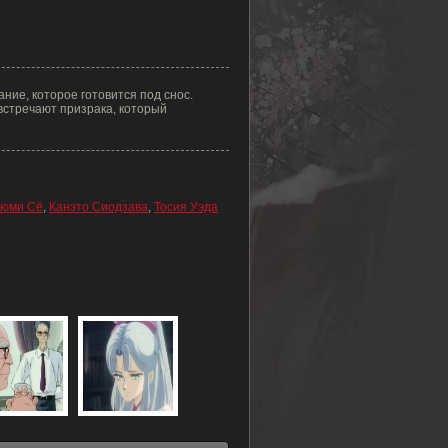
ние, которое готовится под снос.
встречают призрака, который
юми Сё
,
Канэто Сиодзава
,
Тосия Уэда