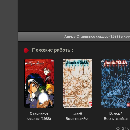
Аниме Старин
Похожие работы:
Старинное
.хак//
Взлом//
сердце (1988)
Вернувшийся
Вернувшийся
(2007)
(2007)
27-0