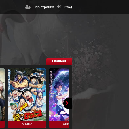
Регистрация
Вход
Главная
аниме
аниме
аниме