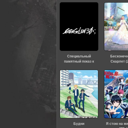
Специальный
Бесконеч
памятный показ к
Скарлет (
тридцатилетию
«Евангелиона» (2026)
Будни
Я стою на м