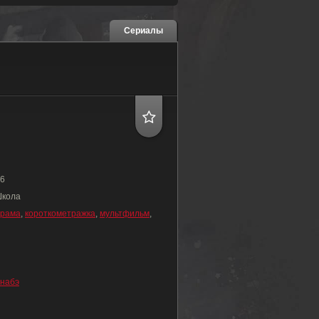
Сериалы
6
Школа
драма
,
короткометражка
,
мультфильм
,
набэ