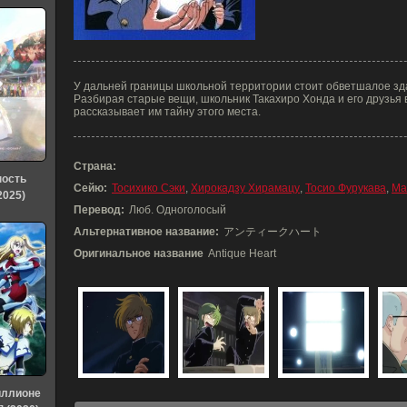
У дальней границы школьной территории стоит обветшалое зда
Разбирая старые вещи, школьник Такахиро Хонда и его друзья 
рассказывает им тайну этого места.
Страна:
ность
Сейю:
Тосихико Сэки
,
Хирокадзу Хирамацу
,
Тосио Фурукава
,
Ма
2025)
Перевод:
Люб. Одноголосый
Альтернативное название:
アンティークハート
Оригинальное название
Antique Heart
иллионе