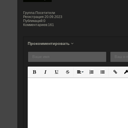
Группа:Посетители
Регистрация:20.09.2023
Публикаций:0
Комментариев:161
Прокомментировать
Полужирный
Курсив
Подчеркнутый
Зачеркнутый
Выравнивание
Нумерованный спис
Маркированны
Вставит
Вс