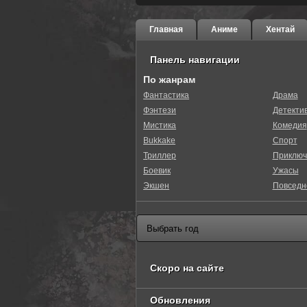
Главная
Аниме
Хентай
Панель навигации
По жанрам
Фантастика
Драма
Фэнтези
Детекти
Мистика
Комедия
Bukkake
Спорт
Триллер
Приключ
Боевик
Ужасы
Экшен
Повседн
Скоро на сайте
Обновления