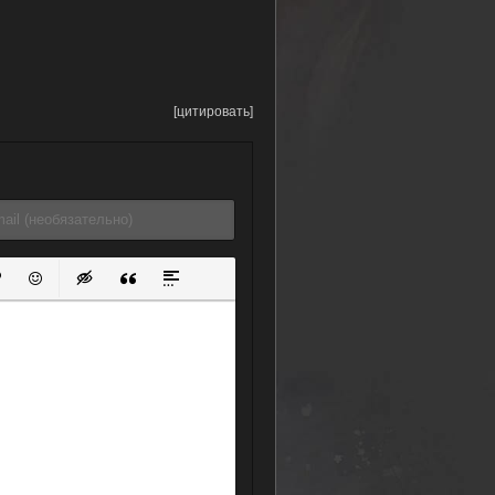
[цитировать]
ок
й список
ь ссылку
тавить защищенную ссылку
Вставить смайлик
Вставка скрытого текста
Вставка цитаты
Вставка спойлера