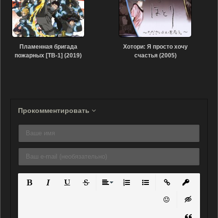
Пламенная бригада
Хотори: Я просто хочу
пожарных [ТВ-1] (2019)
счастья (2005)
Прокомментировать
Полужирный
Курсив
Подчеркнутый
Зачеркнутый
Выравнивание
Нумерованный список
Маркированный списо
Вставить ссылку
Вставить 
Вставить смайли
Вставка ск