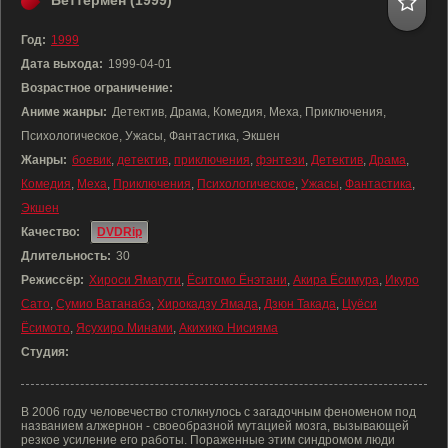
Беттермен (1999)
Год:
1999
Дата выхода:
1999-04-01
Возрастное ограничение:
Аниме жанры:
Детектив, Драма, Комедия, Меха, Приключения,
Психологическое, Ужасы, Фантастика, Экшен
Жанры:
боевик
,
детектив
,
приключения
,
фэнтези
,
Детектив
,
Драма
,
Комедия
,
Меха
,
Приключения
,
Психологическое
,
Ужасы
,
Фантастика
,
Экшен
Качество:
DVDRip
Длительность:
30
Режиссёр:
Хироси Ямагути
,
Ёситомо Ёнэтани
,
Акира Ёсимура
,
Икуро
Сато
,
Сумио Ватанабэ
,
Хирокадзу Ямада
,
Дзюн Такада
,
Цуёси
Ёсимото
,
Ясухиро Минами
,
Акихико Нисияма
Студия:
В 2006 году человечество столкнулось с загадочным феноменом под
названием алжернон - своеобразной мутацией мозга, вызывающей
резкое усиление его работы. Пораженные этим синдромом люди