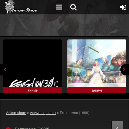
аниме
аниме
Anime-share
»
Аниме-сериалы
» Беттермен (1999)