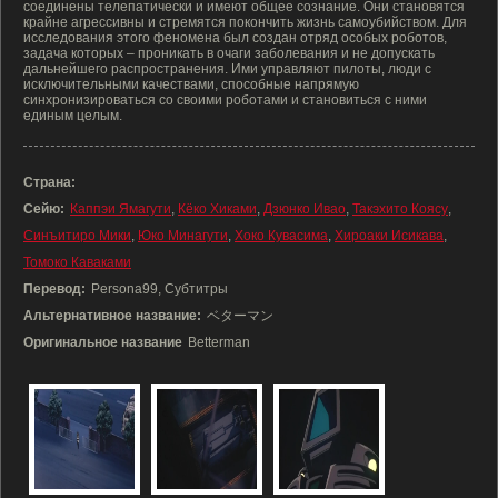
соединены телепатически и имеют общее сознание. Они становятся
крайне агрессивны и стремятся покончить жизнь самоубийством. Для
исследования этого феномена был создан отряд особых роботов,
задача которых – проникать в очаги заболевания и не допускать
дальнейшего распространения. Ими управляют пилоты, люди с
исключительными качествами, способные напрямую
синхронизироваться со своими роботами и становиться с ними
единым целым.
Страна:
Сейю:
Каппэи Ямагути
,
Кёко Хиками
,
Дзюнко Ивао
,
Такэхито Коясу
,
Синъитиро Мики
,
Юко Минагути
,
Хоко Кувасима
,
Хироаки Исикава
,
Томоко Каваками
Перевод:
Persona99, Субтитры
Альтернативное название:
ベターマン
Оригинальное название
Betterman