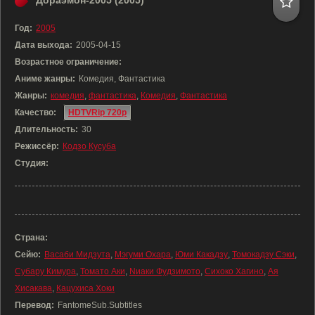
Дораэмон-2005 (2005)
Год:
2005
Дата выхода:
2005-04-15
Возрастное ограничение:
Аниме жанры:
Комедия, Фантастика
Жанры:
комедия
,
фантастика
,
Комедия
,
Фантастика
Качество:
HDTVRip 720p
Длительность:
30
Режиссёр:
Кодзо Кусуба
Студия:
Страна:
Сейю:
Васаби Мидзута
,
Мэгуми Охара
,
Юми Какадзу
,
Томокадзу Сэки
,
Субару Кимура
,
Томато Аки
,
Nиаки Фудзимото
,
Сихоко Хагино
,
Ая
Хисакава
,
Кацухиса Хоки
Перевод:
FantomeSub.Subtitles