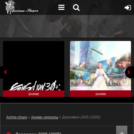
аниме
аниме
Anime-share
»
Аниме-сериалы
» Дораэмон-2005 (2005)