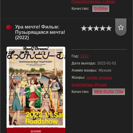
Психологическое
,
Сэйнэн
Качество:
DVDRip
Ура мечте! Фильм:
Пузырящаяся мечта!
(2022)
Год:
2022
Дата выхода:
2022-01-01
Аниме жанры:
Музыка
Жанры:
аниме
,
музыка
,
мультфильм
,
Музыка
Качество:
WEB-DLRip 720p
аниме