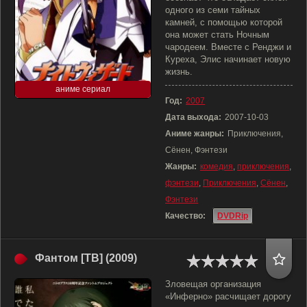
одного из семи тайных
камней, с помощью которой
она может стать Ночным
чародеем. Вместе с Ренджи и
Куреха, Элис начинает новую
жизнь.
аниме сериал
Год:
2007
Дата выхода:
2007-10-03
Аниме жанры:
Приключения,
Сёнен, Фэнтези
Жанры:
комедия
,
приключения
,
фэнтези
,
Приключения
,
Сёнен
,
Фэнтези
Качество:
DVDRip
Фантом [ТВ] (2009)
Зловещая организация
«Инферно» расчищает дорогу