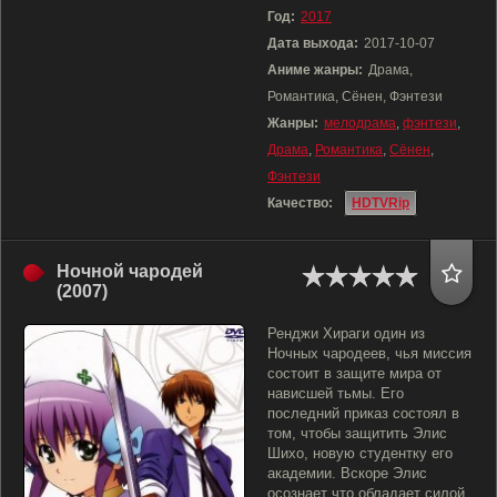
Год:
2017
Дата выхода:
2017-10-07
Аниме жанры:
Драма,
Романтика, Сёнен, Фэнтези
Жанры:
мелодрама
,
фэнтези
,
Драма
,
Романтика
,
Сёнен
,
Фэнтези
Качество:
HDTVRip
Ночной чародей
(2007)
Ренджи Хираги один из
Ночных чародеев, чья миссия
состоит в защите мира от
нависшей тьмы. Его
последний приказ состоял в
том, чтобы защитить Элис
Шихо, новую студентку его
академии. Вскоре Элис
осознает что обладает силой