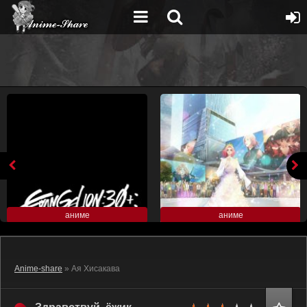
аниме
аниме
Anime-share
» Ая Хисакава