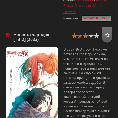
Драма
,
Романтика
,
Сёнен
,
Фэнтези
Качество:
WEB-DLRip 720p
Невеста чародея
[ТВ-2] (2023)
В свои 16 Хатори Тисэ уже
потеряла гораздо больше,
чем остальные. Не имея ни
семьи, ни надежды, она
понимает: все двери для неё
закрыты. Но случайная
встреча приводит в движение
ржавые колёса судьбы. В
самый тёмный час перед
Хатори появляется
таинственный чародей,
который предлагает ей всё
изменить. Поможет ли он
несчастной девушке выйти к
свету или погрузит в ещё