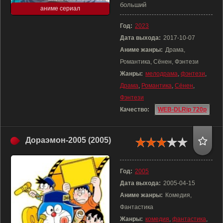
больший
аниме сериал
Год:
2023
Дата выхода:
2017-10-07
Аниме жанры:
Драма,
Романтика, Сёнен, Фэнтези
Жанры:
мелодрама
,
фэнтези
,
Драма
,
Романтика
,
Сёнен
,
Фэнтези
Качество:
WEB-DLRip 720p
Дораэмон-2005 (2005)
Год:
2005
Дата выхода:
2005-04-15
Аниме жанры:
Комедия,
Фантастика
Жанры:
комедия
,
фантастика
,