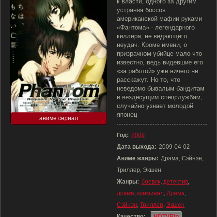
к власти, одного за другим
устраняя боссов
американской мафии руками
«Фантома» - легендарного
киллера, не ведающего
неудач. Кроме имени, о
призрачном убийце мало что
известно, ведь видевшие его
«за работой» уже ничего не
расскажут. Но то, что
неведомо бывалым бандитам
и вездесущим спецслужбам,
случайно узнает молодой
японец
аниме сериал
Год:
2009
Дата выхода:
2009-04-02
Аниме жанры:
Драма, Сэйнэн,
Триллер, Экшен
Жанры:
боевик
,
детектив
,
драма
,
криминал
,
Драма
,
Сэйнэн
,
Триллер
,
Экшен
Качество:
HDTVRip