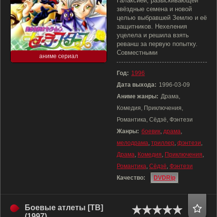
Галаксией, разыскивающей
звёздные семена и новой
целью выбравшей Землю и её
защитников. Нехеления
уцелела и решила взять
реванш за первую попытку.
Совместными
аниме сериал
Год:
1996
Дата выхода:
1996-03-09
Аниме жанры:
Драма,
Комедия, Приключения,
Романтика, Сёдзё, Фэнтези
Жанры:
боевик
,
драма
,
мелодрама
,
триллер
,
фэнтези
,
Драма
,
Комедия
,
Приключения
,
Романтика
,
Сёдзё
,
Фэнтези
Качество:
DVDRip
Боевые атлеты [ТВ]
(1997)