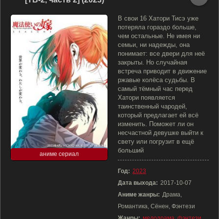
В свои 16 Хатори Тисэ уже
потеряла гораздо больше,
чем остальные. Не имея ни
семьи, ни надежды, она
понимает: все двери для неё
закрыты. Но случайная
встреча приводит в движение
ржавые колёса судьбы. В
самый тёмный час перед
Хатори появляется
таинственный чародей,
который предлагает ей всё
изменить. Поможет ли он
несчастной девушке выйти к
свету или погрузит в ещё
больший
аниме сериал
Год:
2023
Дата выхода:
2017-10-07
Аниме жанры:
Драма,
Романтика, Сёнен, Фэнтези
Жанры:
мелодрама
,
фэнтези
,