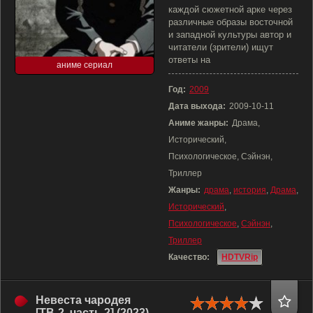
каждой сюжетной арке через
различные образы восточной
и западной культуры автор и
читатели (зрители) ищут
ответы на
аниме сериал
Год:
2009
Дата выхода:
2009-10-11
Аниме жанры:
Драма,
Исторический,
Психологическое, Сэйнэн,
Триллер
Жанры:
драма
,
история
,
Драма
,
Исторический
,
Психологическое
,
Сэйнэн
,
Триллер
Качество:
HDTVRip
Невеста чародея
[ТВ-2, часть 2] (2023)