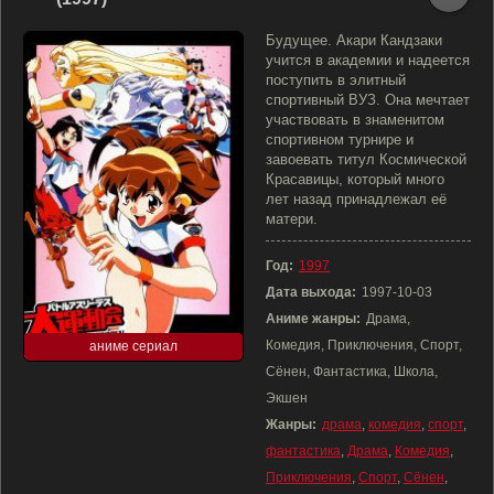
Будущее. Акари Кандзаки
учится в академии и надеется
поступить в элитный
спортивный ВУЗ. Она мечтает
участвовать в знаменитом
спортивном турнире и
завоевать титул Космической
Красавицы, который много
лет назад принадлежал её
матери.
Год:
1997
Дата выхода:
1997-10-03
Аниме жанры:
Драма,
Комедия, Приключения, Спорт,
аниме сериал
Сёнен, Фантастика, Школа,
Экшен
Жанры:
драма
,
комедия
,
спорт
,
фантастика
,
Драма
,
Комедия
,
Приключения
,
Спорт
,
Сёнен
,