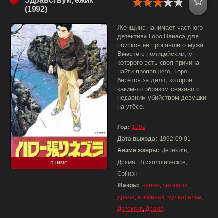
Здравствуй, ёжик
(1992)
Женщина нанимает частного
детектива Горо Нанасэ для
поисков её пропавшего мужа.
Вместе с полицейским, у
которого есть своя причина
найти пропавшего, Горо
берётся за дело, которое
каким-то образом связано с
недавним убийством девушки
на утёсе.
Год:
1992
Дата выхода:
1992-09-01
Аниме жанры:
Детектив,
Драма, Психологическое,
аниме
Сэйнэн
Жанры:
аниме
,
детектив
,
драма
,
криминал
,
мультфильм
,
Детектив
,
Драма
,