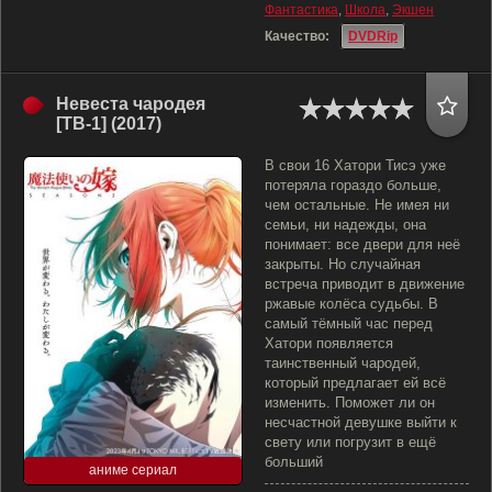
Фантастика
,
Школа
,
Экшен
Качество:
DVDRip
Невеста чародея
[ТВ-1] (2017)
В свои 16 Хатори Тисэ уже
потеряла гораздо больше,
чем остальные. Не имея ни
семьи, ни надежды, она
понимает: все двери для неё
закрыты. Но случайная
встреча приводит в движение
ржавые колёса судьбы. В
самый тёмный час перед
Хатори появляется
таинственный чародей,
который предлагает ей всё
изменить. Поможет ли он
несчастной девушке выйти к
свету или погрузит в ещё
больший
аниме сериал