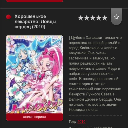
Хорошенькое
лекарство: Ловцы
сердец (2010)
] Цубоми Ханасаки только что
переехала со своей семьёй в
город Кибогахана и живёт с
бабушкой. Она очень
застенчива и замкнута, но
полна решимости начать
новую жизнь в школе Мёдо и
набраться уверенности в
себе. В последнее время ей
снится один и тот же
таинственный сон: поражение
Лекарств Лунного Света в
Великом Дереве Сердца. Она
не знает, что всё это значит.
Неожиданно она
аниме сериал
Год:
2010