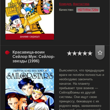
Комедия
,
Фантастика
Качество:
HDTVRip 720p
аниме сериал
Красавица-воин
Сейлор Мун: Сейлор-
звезды (1996)
Выясняется, что предыдущие
враги не погибли полностью и
необходимо закончить
начатое. На планету
прибывает трое воинов —
СейлорВоины из другой
системы. Они ищут свою
принцессу, бежавшую с их
родного мира, захваченного