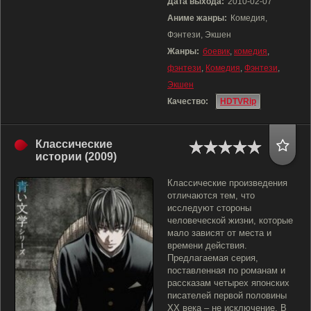
Дата выхода:
2010-02-07
Аниме жанры:
Комедия,
Фэнтези, Экшен
Жанры:
боевик
,
комедия
,
фэнтези
,
Комедия
,
Фэнтези
,
Экшен
Качество:
HDTVRip
Классические
истории (2009)
Классические произведения
отличаются тем, что
исследуют стороны
человеческой жизни, которые
мало зависят от места и
времени действия.
Предлагаемая серия,
поставленная по романам и
рассказам четырех японских
писателей первой половины
XX века – не исключение. В