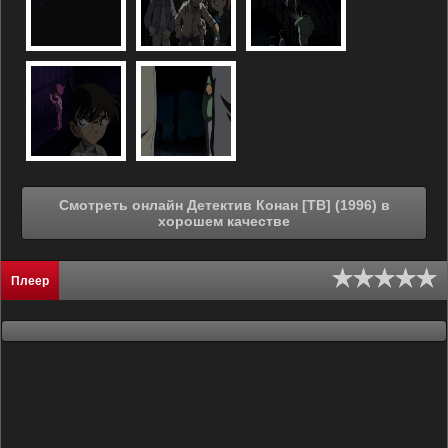
Смотреть онлайн Детектив Конан [ТВ] (1996) в
хорошем качестве
Плеер