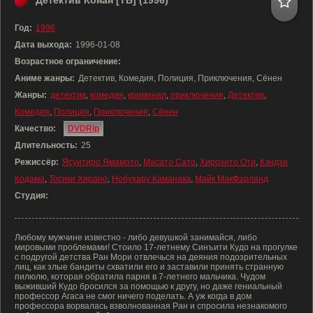
Детектив Конан [ТВ] (1996)
Год:
1996
Дата выхода:
1996-01-08
Возрастное ограничение:
Аниме жанры:
Детектив, Комедия, Полиция, Приключения, Сёнен
Жанры:
детектив
,
комедия
,
криминал
,
приключения
,
Детектив
,
Комедия
,
Полиция
,
Приключения
,
Сёнен
Качество:
DVDRip
Длительность:
25
Режиссёр:
Ясуитиро Ямамото
,
Масато Сато
,
Хирохито Оти
,
Кэндзи
Кодама
,
Тосики Хирано
,
Нобухару Каманака
,
Майк МакФарланд
Студия:
Любому мужчине известно - либо девушкой занимайся, либо
мировыми проблемами! Стоило 17-летнему Синъити Кудо на прогулке
с подругой детства Ран Мори отвлечься на деяния подозрительных
лиц, как злые бандиты схватили его и заставили принять странную
пилюлю, которая обратила парня в 7-летнего мальчика. Чудом
выживший Кудо бросился за помощью к другу, но даже гениальный
профессор Агаса не смог ничего поделать. А уж когда в дом
профессора ворвалась взволнованная Ран и спросила незнакомого