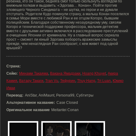
ребенка, кто он такой, бедняга смог только скользнуть взглядом по
книжным полкам и выдавить: «Эдогава… Конан». Пойти против
зловещего Черного Синдиката – не шутка, но герои и не думали
отступать. Родители Кудо покинули страну, а малыш Конан поселился
в семье Мори вместе с любимой Ран и ее отцом Когоро, бывшим
полицейским. Благодаря собственному незаурядному уму, связям
Когоро и технической поддержке профессора, мальчик-детектив
вместе с друзьями активно включился в расследование преступлений
и очищение Японии от криминала. Ну а главный вопрос сериала
прост – сможет ли юный Эдогава побороть вражеские замыслы
прежде, чем ненаглядная Ран сообразит, с кем живет под одной
крышей?
Страна:
Сейю:
Минами Такаяма
,
Вакана Ямадзаки
,
Hoang Khuyet
,
Акира
Камия
,
Ватару Такаги
,
Tran Vu
,
Тяфурин
,
Thuy Hang
,
Tri Luan
,
Юкико
Иваи
Перевод:
AniStar, AniMaunt, Persona99, Субтитры
Альтернативное название:
Case Closed
Оригинальное название
Meitantei Conan