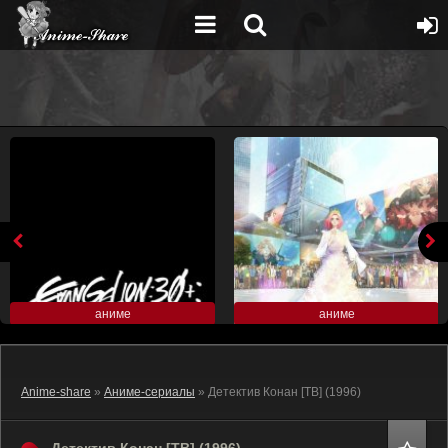
аниме
аниме
Anime-share
»
Аниме-сериалы
» Детектив Конан [ТВ] (1996)