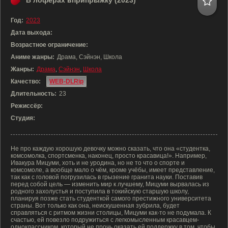
В лоферах вприпрыжку (2023)
Год:
2023
Дата выхода:
Возрастное ограничение:
Аниме жанры:
Драма, Сэйнэн, Школа
Жанры:
Драма
,
Сэйнэн
,
Школа
Качество:
WEB-DLRip
Длительность:
23
Режиссёр:
Студия:
Не про каждую хорошую девочку можно сказать, что она «студентка,
комсомолка, спортсменка, наконец, просто красавица!». Например,
Ивакура Мицуми, хоть и не уродина, но не то что о спорте и
комсомоле, а вообще мало о чём, кроме учёбы, имеет представление,
так как с головой погрузилась в грызение гранита науки. Поставив
перед собой цель — изменить мир к лучшему, Мицуми вырвалась из
родного захолустья и поступила в токийскую старшую школу,
планируя позже стать студенткой самого престижного университета
страны. Вот только как она, неискушенная зубрила, будет
справляться с ритмом жизни столицы, Мицуми как-то не подумала. К
счастью, ей повезло подружиться с легкомысленным красавцем-
одноклассником, который не прочь оказать ей поддержку в том, чтобы