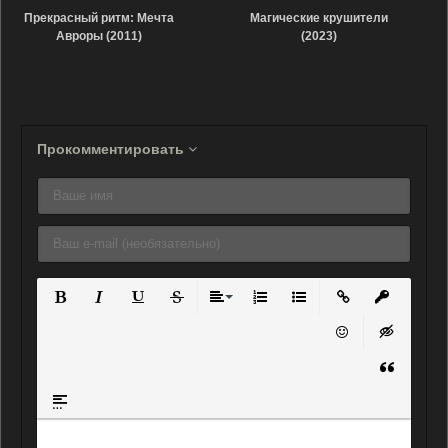
Прекрасный ритм: Мечта
Магические крушители
Авроры (2011)
(2023)
Прокомментировать
Полужирный
Курсив
Подчеркнутый
Зачеркнутый
Выравнивание
Нумерованный список
Маркированный списо
Вставить ссылку
Вставить 
Вставить смайли
Вставка ск
Вставка ц
Вставка спойлера