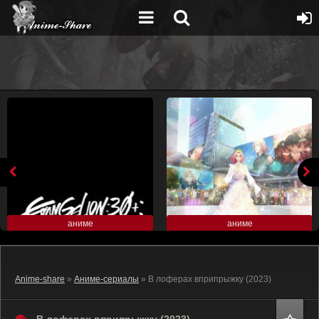
аниме
аниме
Anime-share
»
Аниме-сериалы
» В лоферах вприпрыжку (2023)