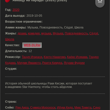
Айкацу на параде! (2020) (2020)
Год:
2020
Дата выхода:
2019-10-05
Возрастное ограничение:
Аниме жанры:
Музыка, Повседневность, Сёдзё, Школа
Жанры:
драма
,
комедия
,
музыка
,
Музыка
,
Повседневность
,
Сёдзё
,
Школа
Качество:
WEB-DLRip
Длительность:
12
Режиссёр:
Тацуя Игараси
,
Кэнто Накагомэ
,
Каёко Исикава
,
Тэцуро
Кодама
,
Мэгуми Ямамото
,
Рюити Кимура
,
Ясуаки Фудзии
Студия:
История обычной школьницы Раки Кисэки, которая поступает
в академию Star Harmony, чтобы стать айдолом.
Страна:
Сейю:
Рин Аира
,
Сумирэ Морохоси
,
Ибуки Кидо
,
Мию Томита
,
Сино