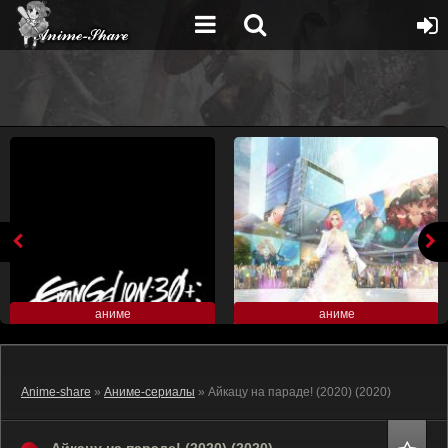
аниме
аниме
Anime-share
»
Аниме-сериалы
» Айкацу на параде! (2020) (2020)