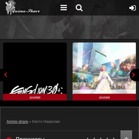
аниме
аниме
Anime-share
» Кэнто Накагомэ