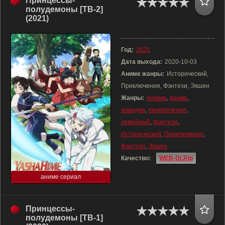
Принцессы-
полудемоны [ТВ-2]
(2021)
Год:
2021
Дата выхода:
2020-10-03
Аниме жанры:
Исторический,
Приключения, Фэнтези, Экшен
Жанры:
боевик
,
драма
,
комедия
,
приключения
,
семейный
,
фэнтези
,
Исторический
,
Приключения
,
Фэнтези
,
Экшен
Качество:
WEB-DLRip
аниме сериал
Принцессы-
полудемоны [ТВ-1]