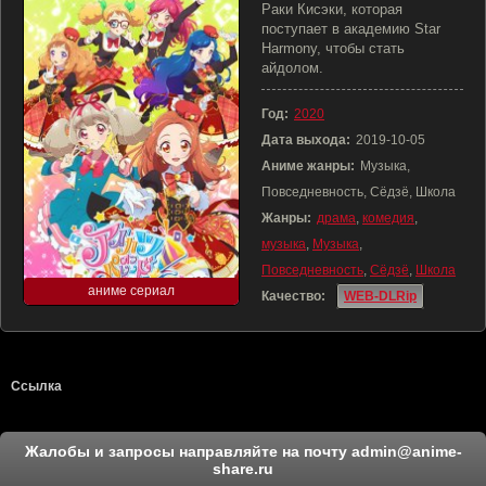
Раки Кисэки, которая
поступает в академию Star
Harmony, чтобы стать
айдолом.
Год:
2020
Дата выхода:
2019-10-05
Аниме жанры:
Музыка,
Повседневность, Сёдзё, Школа
Жанры:
драма
,
комедия
,
музыка
,
Музыка
,
Повседневность
,
Сёдзё
,
Школа
аниме сериал
Качество:
WEB-DLRip
Ссылка
Жалобы и запросы направляйте на почту
admin@anime-
share.ru