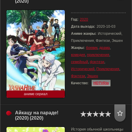
(2020)
Год:
2020
Дата выхода:
2020-10-03
Аниме жанры:
Исторический,
Приключения, Фэнтези, Экшен
Жанры:
боевик
,
драма
,
комедия
,
приключения
,
семейный
,
фэнтези
,
Исторический
,
Приключения
,
Фэнтези
,
Экшен
Качество:
HDTVRip
аниме сериал
Айкацу на параде!
(2020) (2020)
История обычной школьницы