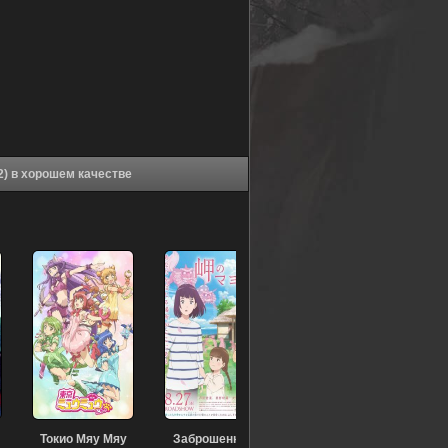
Аниме Двадцать четвёртый округ Токио (2022) в хорошем качестве
Токио Мяу Мяу
Заброшенный