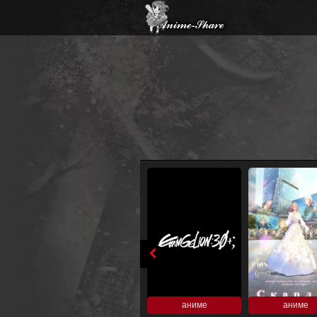
аниме
аниме