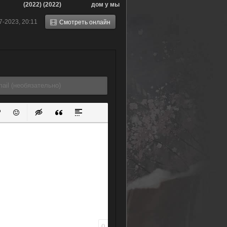
(2022) (2022)
дом у мыса
(2021)
7-2023, 20:11
Смотреть онлайн
ок
й список
ь ссылку
тавить защищенную ссылку
Вставить смайлик
Вставка скрытого текста
Вставка цитаты
Вставка спойлера
0