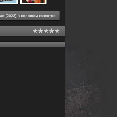
Смотреть онлайн Двадцать четвёртый округ Токио (2022) в хорошем качестве