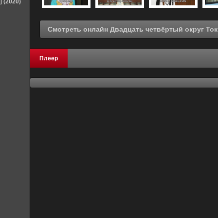
] (2020)
Плеер