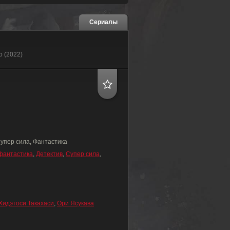
Сериалы
о (2022)
Супер сила, Фантастика
фантастика
,
Детектив
,
Супер сила
,
Хидэтоси Такахаси
,
Ори Ясукава