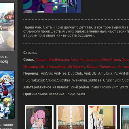
Парни Ран, Сюта и Коки дружат с детства, и все трое выросли 
странного происшествия у них одновременно начинают звонит
в трубке призывает их «выбрать будущее».
Страна:
ность
Сейю:
Лэндон МакДональд
,
Anjali Kunapaneni
,
Юма Утида
,
Мор
2025)
Исикава
,
Юити Накамура
,
Юи Макино
,
Юмири Ханамори
,
Хитом
Перевод:
AniStar, AniRise, DubClub, AniDUB, AniLibria.TV, AniF
FSG YakuSub Studio.Subtitles, Wakanim.Subtitles, Crunchyroll.Subt
Альтернативное название:
24-й район Токио / Tokyo 24th Ward 
Оригинальное название
Tokyo 24-ku
иллионе