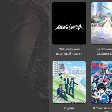
Специальный
Бесконеч
памятный показ к
Скарлет (
тридцатилетию
«Евангелиона» (2026)
Будни
Я стою на м