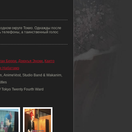
в одном округе Токио. Однажды после
ь телефоны, а таинственный голос
ган Берри
,
Дзюнъя Эноки
,
Каито
и Набатамэ
ilm, AnimeVost, Studio Band & Wakanim,
itles
/ Tokyo Twenty Fourth Ward