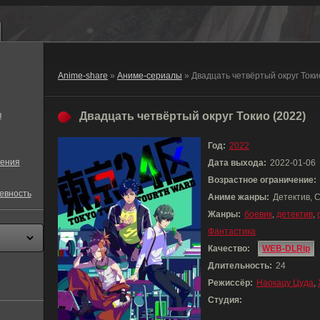
Anime-share
»
Аниме-сериалы
» Двадцать четвёртый округ Токи
в
Двадцать четвёртый округ Токио (2022)
Год:
2022
ения
Дата выхода:
2022-01-06
Возрастное ограничение:
евность
Аниме жанры:
Детектив, 
Жанры:
боевик
,
детектив
,
Фантастика
Качество:
WEB-DLRip
Длительность:
24
Режиссёр:
Наокацу Цуда
,
Студия: