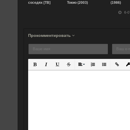
соседях [ТВ]
Токио (2003)
(1986)
(1995)
6-0
Прокомментировать
Полужирный
Курсив
Подчеркнутый
Зачеркнутый
Выравнивание
Нумерованный спис
Маркированны
Вставит
Вс