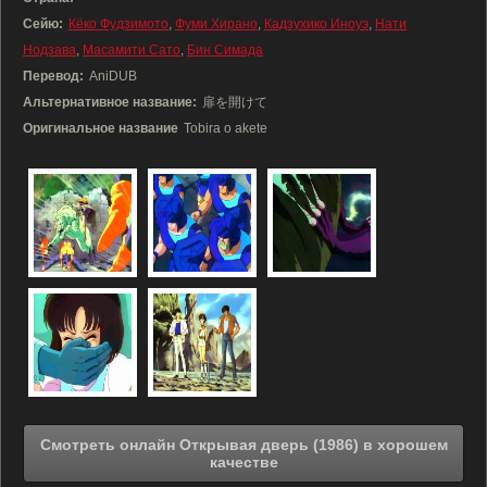
Сейю:
Кёко Фудзимото
,
Фуми Хирано
,
Кадзухико Иноуэ
,
Нати
Нодзава
,
Масамити Сато
,
Бин Симада
Перевод:
AniDUB
Альтернативное название:
扉を開けて
Оригинальное название
Tobira o akete
Смотреть онлайн Открывая дверь (1986) в хорошем
качестве